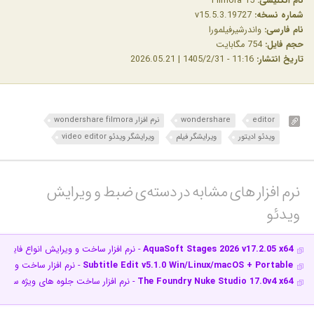
نام انگلیسی:
Filmora 15
شماره نسخه:
v15.5.3.19727
نام فارسی:
واندرشیرفیلمورا
حجم فایل:
754 مگابایت
تاریخ انتشار:
11:16 - 1405/2/31 | 2026.05.21
editor
wondershare
نرم افزار wondershare filmora
ویدئو ادیتور
ویرایشگر فیلم
ویرایشگر ویدئو video editor
نرم افزار های مشابه در دسته‌ی‌ ضبط و ویرایش
ویدئو‎
AquaSoft Stages 2026 v17.2.05 x64
- نرم افزار ساخت و ویرایش انواع فایل ه
Subtitle Edit v5.1.0 Win/Linux/macOS + Portable
- نرم افزار ساخت و وی
The Foundry Nuke Studio 17.0v4 x64
- نرم افزار ساخت جلوه های ویژه سینما