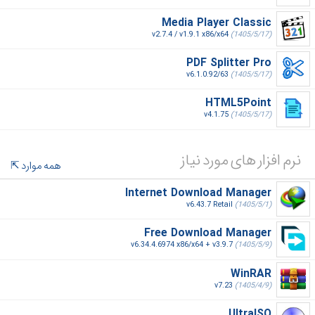
Media Player Classic
v2.7.4 / v1.9.1 x86/x64
(1405/5/17)
PDF Splitter Pro
v6.1.0.92/63
(1405/5/17)
HTML5Point
v4.1.75
(1405/5/17)
نرم افزار های مورد نیاز
همه موارد
Internet Download Manager
v6.43.7 Retail
(1405/5/1)
Free Download Manager
v6.34.4.6974 x86/x64 + v3.9.7
(1405/5/9)
WinRAR
v7.23
(1405/4/9)
UltraISO