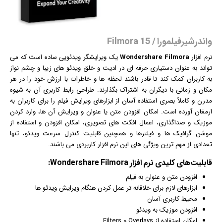
واندرشیرفیلمورا / Filmora 15
نرم افزار
Wondershare Filmora
یک ویرایشگر ویدئویی ساده است که می
تواند به عنوان دستیاری حرفه ای در ادیت و خلق ویدئو های زیبا و چشم نواز
به کاربران کمک کند تا قادر باشند لحظه ها و خاطرات با ارزش خود را در هر
مکان و زمانی با دیگران به اشتراک بگذارند. طراحی رابط کاربری آن به شیوه
مدرن و کاملاً بصری استفاده آسان از ابزارهای ویرایش
فیلم
را برای کاربران به
ارمغان آورده است. امکان افزودن متن یا عنوان و ویرایش آن ها، وارد کردن
موزیک و صداگذاری، اعمال افکت های تصویری، امکان افزودن و استفاده از
موشن
گرافیک
ها و فیلترها و همچنین قابلیت کنترل سرعت ویدئو، تنها
تعدادی از مهم ترین ویژگی های این نرم افزار کاربردی می باشند.
قابلیت‌های کلیدی
نرم افزار
Wondershare Filmora:
افزودن متن و عنوان به
فیلم
ابزارهای لازم برای خلاقانه تر عمل کردن هنگام ویرایش ویدئو ها
محیط کاربری آسان
افزودن موزیک به ویدئو
امکان استفاده از Overlays و Filters