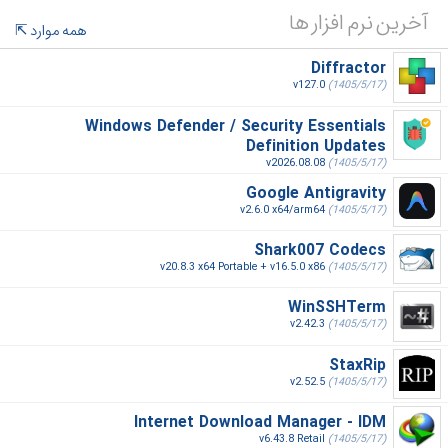
آخرین نرم افزار ها
همه موارد
Diffractor
v127.0
(1405/5/17)
Windows Defender / Security Essentials
Definition Updates
v2026.08.08
(1405/5/17)
Google Antigravity
v2.6.0 x64/arm64
(1405/5/17)
Shark007 Codecs
v20.8.3 x64 Portable + v16.5.0 x86
(1405/5/17)
WinSSHTerm
v2.42.3
(1405/5/17)
StaxRip
v2.52.5
(1405/5/17)
Internet Download Manager - IDM
v6.43.8 Retail
(1405/5/17)