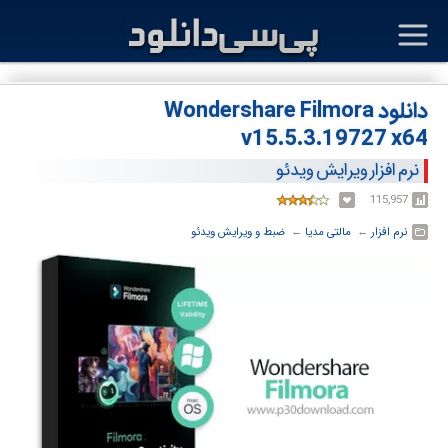
دانلود Wondershare Filmora
v15.5.3.19727 x64
نرم افزار ویرایش ویدئو
115,957
نرم افزار
← ‏
مالتی مدیا
← ‏
ضبط و ویرایش ویدئو