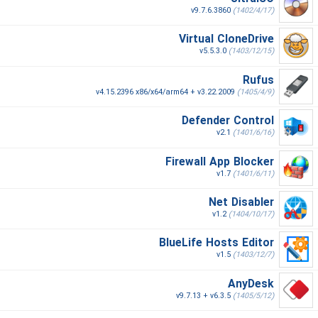
v9.7.6.3860
(1402/4/17)
Virtual CloneDrive
v5.5.3.0
(1403/12/15)
Rufus
v4.15.2396 x86/x64/arm64 + v3.22.2009
(1405/4/9)
Defender Control
v2.1
(1401/6/16)
Firewall App Blocker
v1.7
(1401/6/11)
Net Disabler
v1.2
(1404/10/17)
BlueLife Hosts Editor
v1.5
(1403/12/7)
AnyDesk
v9.7.13 + v6.3.5
(1405/5/12)