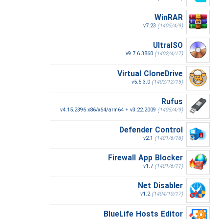
WinRAR
v7.23
(1405/4/9)
UltraISO
v9.7.6.3860
(1402/4/17)
Virtual CloneDrive
v5.5.3.0
(1403/12/15)
Rufus
v4.15.2396 x86/x64/arm64 + v3.22.2009
(1405/4/9)
Defender Control
v2.1
(1401/6/16)
Firewall App Blocker
v1.7
(1401/6/11)
Net Disabler
v1.2
(1404/10/17)
BlueLife Hosts Editor