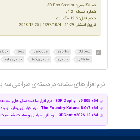
نام انگلیسی:
3D Box Creator
شماره نسخه:
v1.2
حجم فایل:
12.6 مگابایت
تاریخ انتشار:
11:29 - 1397/10/4 | 2018.12.25
e box
box
barcode
asoftis
3d box
سه بعدی
طراحی
طراحی پکیج
طراحی جعبه
نرم افزار های مشابه در دسته‌ی‌ طراحی سه ب
3DF Zephyr v9.005 x64
- نرم افزار ساخت مدل های سه بعدی 
The Foundry Katana 8.0v7 x64
- نرم افزار نورپردازی و رن
3DCoat v2026.12 x64
- نرم افزار طراحی و ساخت شخصیت 