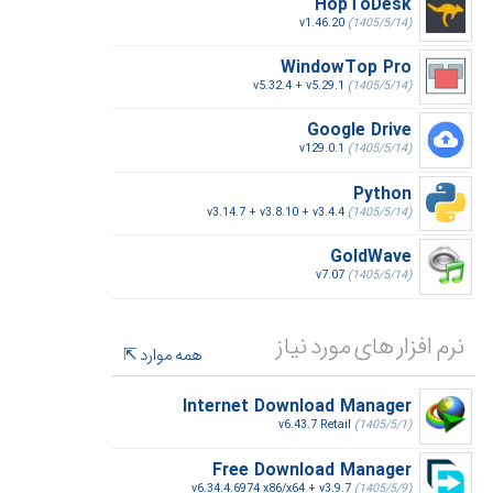
HopToDesk
v1.46.20
(1405/5/14)
WindowTop Pro
v5.32.4 + v5.29.1
(1405/5/14)
Google Drive
v129.0.1
(1405/5/14)
Python
v3.14.7 + v3.8.10 + v3.4.4
(1405/5/14)
GoldWave
v7.07
(1405/5/14)
نرم افزار های مورد نیاز
همه موارد
Internet Download Manager
v6.43.7 Retail
(1405/5/1)
Free Download Manager
v6.34.4.6974 x86/x64 + v3.9.7
(1405/5/9)