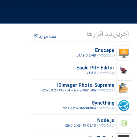
آخرین نرم افزار ها
همه موارد
Enscape
v4.19.0.2748
(1405/5/14)
Eagle PDF Editor
v1.8.2
(1405/5/14)
IDimager Photo Supreme
v2026.3.2.9435 x64 + 6.4.2.3941 x86
(1405/5/14)
Syncthing
v2.1.3 x64/x86/arm64
(1405/5/14)
Node.js
v26.7.0/v24.19.0 LTS
(1405/5/14)