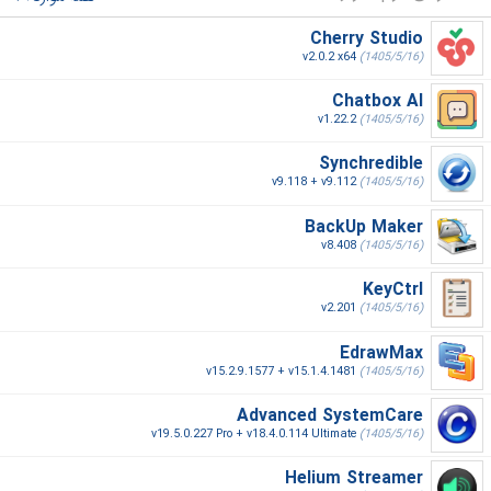
Cherry Studio
v2.0.2 x64
(1405/5/16)
Chatbox AI
v1.22.2
(1405/5/16)
Synchredible
v9.118 + v9.112
(1405/5/16)
BackUp Maker
v8.408
(1405/5/16)
KeyCtrl
v2.201
(1405/5/16)
EdrawMax
v15.2.9.1577 + v15.1.4.1481
(1405/5/16)
Advanced SystemCare
v19.5.0.227 Pro + v18.4.0.114 Ultimate
(1405/5/16)
Helium Streamer