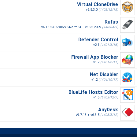
Virtual CloneDrive
v5.5.3.0
(1403/12/15)
Rufus
v4.15.2396 x86/x64/arm64 + v3.22.2009
(1405/4/9)
Defender Control
v2.1
(1401/6/16)
Firewall App Blocker
v1.7
(1401/6/11)
Net Disabler
v1.2
(1404/10/17)
BlueLife Hosts Editor
v1.5
(1403/12/7)
AnyDesk
v9.7.13 + v6.3.5
(1405/5/12)