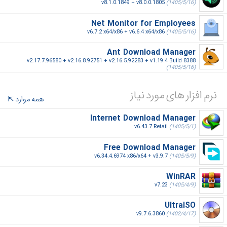
v8.1.0.1849 + v8.0.0.1805
(1405/5/16)
Net Monitor for Employees
v6.7.2 x64/x86 + v6.6.4 x64/x86
(1405/5/16)
Ant Download Manager
v2.17.7.96580 + v2.16.8.92751 + v2.16.5.92283 + v1.19.4 Build 8388
(1405/5/16)
نرم افزار های مورد نیاز
همه موارد
Internet Download Manager
v6.43.7 Retail
(1405/5/1)
Free Download Manager
v6.34.4.6974 x86/x64 + v3.9.7
(1405/5/9)
WinRAR
v7.23
(1405/4/9)
UltraISO
v9.7.6.3860
(1402/4/17)