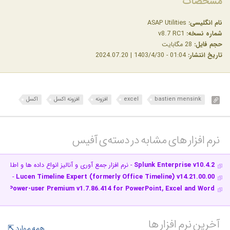
مشخصات
نام انگلیسی:
ASAP Utilities
شماره نسخه:
v8.7 RC1
حجم فایل:
28 مگابایت
تاریخ انتشار:
01:04 - 1403/4/30 | 2024.07.20
bastien mensink
excel
افزونه
افزونه اکسل
اکسل
نرم افزار های مشابه در دسته‌ی‌ آفیس‎
Splunk Enterprise v10.4.2
- نرم افزار جمع آوری و آنالیز انواع داده ها و اطلاعا
Lucen Timeline Expert (formerly Office Timeline) v14.21.00.00
- افزو
Power-user Premium v1.7.86.414 for PowerPoint, Excel and Word
- مج
آخرین نرم افزار ها
همه موارد