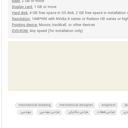
RAM:
2 GB or more
Display card:
1 GB or more
Hard disk:
4 GB free space in OS disk, 2 GB free space in installation 
Resolution:
1440*900 with NVidia 8 series or Radeon HD series or hig
Pointing device:
Mouse, trackball, or other devices
DVD-ROM:
Any speed (for installation only)
mechanical drawing
mechanical designer
engineer
d
دی
طراحی قطعات
طراحی مکانیکی
طراحی مهندسی
مهندسی