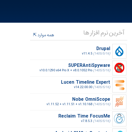
آخرین نرم افزار ها
همه موارد
Drupal
v11.4.5
(1405/5/16)
SUPERAntiSpyware
v10.0.1290 x64 Pro X + v8.0.1052 Pro
(1405/5/16)
Lucen Timeline Expert
v14.22.00.00
(1405/5/16)
Nobe OmniScope
v1.11.52 + v1.11.51 + v1.10.168
(1405/5/16)
Reclaim Time FocusMe
v7.8.5.3
(1405/5/16)