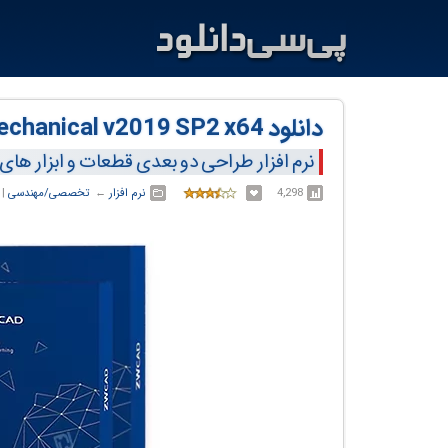
دانلود ZWCAD Mechanical v2019 SP2 x64
نرم افزار طراحی دو بعدی قطعات و ابزار های
4,298
نرم افزار
← ‏
تخصصی/مهندسی
‏|