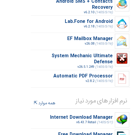
Android SMS + Contacts
Recovery
v6.2.10
(1405/5/16)
Lab.Fone for Android
v6.2.18
(1405/5/16)
EF Mailbox Manager
v26.08
(1405/5/16)
System Mechanic Ultimate
Defense
v26.5.1.249
(1405/5/16)
Automatic PDF Processor
v2.8.2
(1405/5/16)
نرم افزار های مورد نیاز
همه موارد
Internet Download Manager
v6.43.7 Retail
(1405/5/1)
Free Download Manager