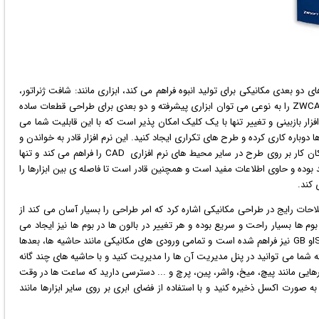
 دو بعدی مکانیکی برای تولید انبوه فراهم می کند، ابزاری مانند: شافت ژنراتور،
بالن و بوم و تعداد زیادی از قطعات استاندارد. ZWCAD Mechanical را به نوعی می توان ابزاری پیشرفته و دو بعدی برای طراحی قطعات ساده
زار بازبینی و تغییر تنها با یک کلیک امکان پذیر است که با این قابلیت شما می
دوباره کاری کرده و طرح های تکراری ایجاد کنید. این نرم افزار قادر به خواندن و
ایجاد فایل هایی با فرمت DWG ،DXF ،DWF می باشد که امکان کار بر روی طرح در سایر محیط های نرم افزاری CAD را فراهم می کند و تنها
بوده و حاوی اطلاعات مفید است و همچنین قادر است تا فاصله ی بین ابزارها را
 کند.
احات رایج در طراحی مکانیکی اشاره کرد که امر طراحی را بسیار آسان می کند از
ا بسیار راحت و سریع بوده و هر تغییر در بالون ها در بوم ها نیز ایجاد می
شود. در این نرم افزار محیط های طراحی ISO ،ANSI ،DIN ،JISو GB نیز فراهم شده است و تمامی ورودی های مکانیکی مانند حاشیه ها، بعدها
ه شما می توانید در پنل مدیریت آن ها را مدیریت کنید و با حاشیه های چند گانه
بزارهایی مانند پیچ، میخ، واشر، پین، پرچ و ... دسترسی دارید که ساعت ها در وقت
صورت اکسل ذخیره کنید و با استفاده از فضای ابری بر روی سایر ابزارها مانند