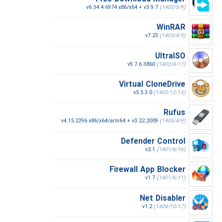
v6.34.4.6974 x86/x64 + v3.9.7
(1405/5/9)
WinRAR
v7.23
(1405/4/9)
UltraISO
v9.7.6.3860
(1402/4/17)
Virtual CloneDrive
v5.5.3.0
(1403/12/15)
Rufus
v4.15.2396 x86/x64/arm64 + v3.22.2009
(1405/4/9)
Defender Control
v2.1
(1401/6/16)
Firewall App Blocker
v1.7
(1401/6/11)
Net Disabler
v1.2
(1404/10/17)