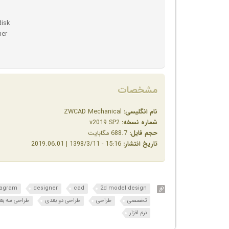
disk
her
مشخصات
نام انگلیسی:
ZWCAD Mechanical
شماره نسخه:
v2019 SP2
حجم فایل:
688.7 مگابایت
تاریخ انتشار:
15:16 - 1398/3/11 | 2019.06.01
iagram
designer
cad
2d model design
تخصصی
طراحی
طراحی دو بعدی
طراحی سه بع
نرم افزار