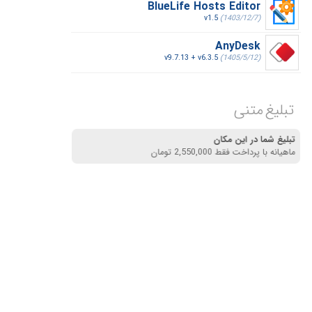
BlueLife Hosts Editor
v1.5
(1403/12/7)
AnyDesk
v9.7.13 + v6.3.5
(1405/5/12)
تبلیغ متنی
تبلیغ شما در این مکان
ماهیانه با پرداخت فقط 2,550,000 تومان