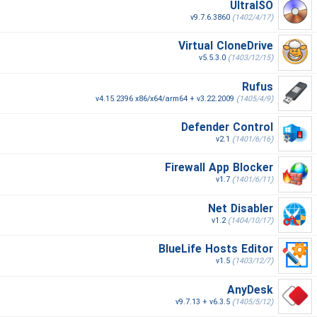
UltraISO
v9.7.6.3860
(1402/4/17)
Virtual CloneDrive
v5.5.3.0
(1403/12/15)
Rufus
v4.15.2396 x86/x64/arm64 + v3.22.2009
(1405/4/9)
Defender Control
v2.1
(1401/6/16)
Firewall App Blocker
v1.7
(1401/6/11)
Net Disabler
v1.2
(1404/10/17)
BlueLife Hosts Editor
v1.5
(1403/12/7)
AnyDesk
v9.7.13 + v6.3.5
(1405/5/12)