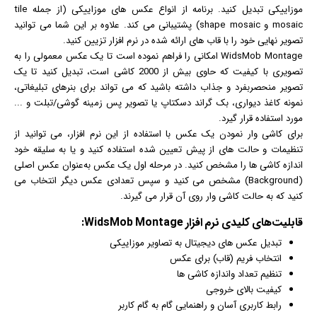
موزاییکی تبدیل کنید. برنامه از انواع عکس های موزاییکی (از جمله tile
mosaic و shape mosaic) پشتیبانی می کند. علاوه بر این شما می توانید
تصویر نهایی خود را با قاب های ارائه شده در نرم افزار تزیین کنید.
WidsMob Montage امکانی را فراهم نموده است تا یک عکس معمولی را به
تصویری با کیفیت که حاوی بیش از 2000 کاشی است، تبدیل کنید تا یک
تصویر منحصربفرد و جذاب داشته باشید که می تواند برای بنرهای
تبلیغ
اتی،
نمونه کاغذ دیواری، بک گراند
دسکتاپ
یا تصویر پس زمینه گوشی/تبلت و ...
مورد استفاده قرار گیرد.
برای کاشی وار نمودن یک عکس با استفاده از این نرم افزار، می توانید از
تنظیمات و حالت های از پیش تعیین شده استفاده کنید و یا به سلیقه خود
اندازه کاشی ها را مشخص کنید. در مرحله اول یک عکس به‌عنوان عکس اصلی
(Background) مشخص می کنید و سپس تعدادی عکس دیگر انتخاب می
کنید که به حالت کاشی وار روی آن قرار می گیرند.
قابلیت‌های کلیدی
نرم افزار
WidsMob Montage:
تبدیل
عکس
های دیجیتال به تصاویر موزاییکی
انتخاب فریم (قاب) برای عکس
تنظیم تعداد واندازه کاشی ها
کیفیت بالای خروجی
رابط کاربری آسان و راهنمایی گام به گام کاربر