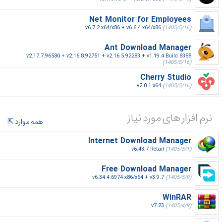
Net Monitor for Employees
v6.7.2 x64/x86 + v6.6.4 x64/x86
(1405/5/16)
Ant Download Manager
v2.17.7.96580 + v2.16.8.92751 + v2.16.5.92283 + v1.19.4 Build 8388
(1405/5/16)
Cherry Studio
v2.0.1 x64
(1405/5/16)
نرم افزار های مورد نیاز
همه موارد
Internet Download Manager
v6.43.7 Retail
(1405/5/1)
Free Download Manager
v6.34.4.6974 x86/x64 + v3.9.7
(1405/5/9)
WinRAR
v7.23
(1405/4/9)