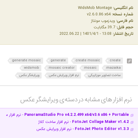
نام انگلیسی:
WidsMob Montage
شماره نسخه:
v2.6.0.86 x64
نام فارسی:
ویدزموب مونتاژ
حجم فایل:
39.7 مگابایت
تاریخ انتشار:
13:08 - 1401/4/1 | 2022.06.22
generate mosaic
generate
create mosaic
create
widsmob
mosaic creator
mosaic
mazaika
ساخت تصاویر موزاییکی
نرم افزار ویرایش عکس
ویرایشگر عکس
نرم افزار های مشابه در دسته‌ی‌ ویرایشگر عکس‎
PanoramaStudio Pro v4.2.2.499 x64/v3.6 x86 + Portable
- نرم افزار ساخت
FotoJet Collage Maker v1.4.2
- نرم افزار ساخت کلاژ
FotoJet Photo Editor v1.3.3
- نرم افزار ویرایش عکس