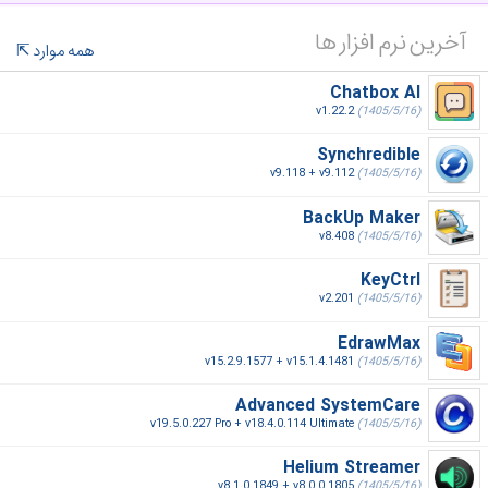
آخرین نرم افزار ها
همه موارد
Chatbox AI
v1.22.2
(1405/5/16)
Synchredible
v9.118 + v9.112
(1405/5/16)
BackUp Maker
v8.408
(1405/5/16)
KeyCtrl
v2.201
(1405/5/16)
EdrawMax
v15.2.9.1577 + v15.1.4.1481
(1405/5/16)
Advanced SystemCare
v19.5.0.227 Pro + v18.4.0.114 Ultimate
(1405/5/16)
Helium Streamer
v8.1.0.1849 + v8.0.0.1805
(1405/5/16)