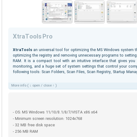
XtraTools Pro
XtraTools
an universal tool for optimizing the MS Windows system th
optimizing the registry and removing unnecessary programs to settin
RAM. It is a compact tool with an intuitive interface that gives yo
monitoring, and a huge set of system settings that control your comp
following tools: Scan Folders, Scan Files, Scan Registry, Startup Man
More info ( ↓ open / close ↑ )
- OS: MS Windows 11/10/8.1/8/7/VISTA x86 x64
- Minimum screen resolution: 1024x768
- 32 MB free disk space
- 256 MB RAM