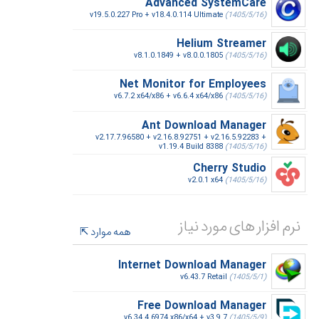
Advanced SystemCare
v19.5.0.227 Pro + v18.4.0.114 Ultimate
(1405/5/16)
Helium Streamer
v8.1.0.1849 + v8.0.0.1805
(1405/5/16)
Net Monitor for Employees
v6.7.2 x64/x86 + v6.6.4 x64/x86
(1405/5/16)
Ant Download Manager
v2.17.7.96580 + v2.16.8.92751 + v2.16.5.92283 +
v1.19.4 Build 8388
(1405/5/16)
Cherry Studio
v2.0.1 x64
(1405/5/16)
نرم افزار های مورد نیاز
همه موارد
Internet Download Manager
v6.43.7 Retail
(1405/5/1)
Free Download Manager
v6.34.4.6974 x86/x64 + v3.9.7
(1405/5/9)