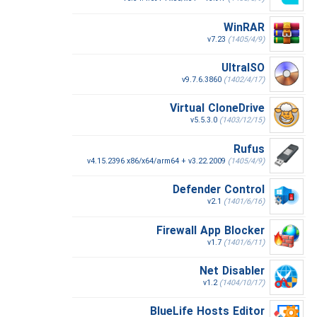
WinRAR
v7.23
(1405/4/9)
UltraISO
v9.7.6.3860
(1402/4/17)
Virtual CloneDrive
v5.5.3.0
(1403/12/15)
Rufus
v4.15.2396 x86/x64/arm64 + v3.22.2009
(1405/4/9)
Defender Control
v2.1
(1401/6/16)
Firewall App Blocker
v1.7
(1401/6/11)
Net Disabler
v1.2
(1404/10/17)
BlueLife Hosts Editor