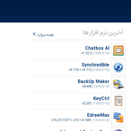
آخرین نرم افزار ها
همه موارد
Chatbox AI
v1.22.2
(1405/5/16)
Synchredible
v9.118 + v9.112
(1405/5/16)
BackUp Maker
v8.408
(1405/5/16)
KeyCtrl
v2.201
(1405/5/16)
EdrawMax
v15.2.9.1577 + v15.1.4.1481
(1405/5/16)