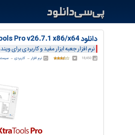
دانلود XtraTools Pro v26.7.1 x86/x64
نرم افزار جعبه ابزار مفید و کاربردی برای ویند
18,450
نرم افزار
← ‏
کاربردی
← ‏
سیستم