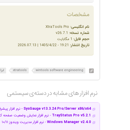
مشخصات
نام انگلیسی:
XtraTools Pro
شماره نسخه:
v26.7.1
حجم فایل:
1 مگابایت
تاریخ انتشار:
19:21 - 1405/4/22 | 2026.07.13
wintools software engineering
xtratools
ابزا
نرم افزار های مشابه در دسته‌ی‌ سیستمی‎
SysGauge v13.3.24 Pro/Server x86/x64
- نرم افزار پیشر
TrayStatus Pro v5.2.1
- نرم افزار نمایش وضعیت صفحه کل
Windows Manager v2.4.0
- نرم افزار مدیریت ویندوز ۱۰/۱۱