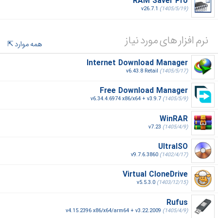
RAM Saver Pro
v26.7.1
(1405/5/19)
نرم افزار های مورد نیاز
همه موارد
Internet Download Manager
v6.43.8 Retail
(1405/5/17)
Free Download Manager
v6.34.4.6974 x86/x64 + v3.9.7
(1405/5/9)
WinRAR
v7.23
(1405/4/9)
UltraISO
v9.7.6.3860
(1402/4/17)
Virtual CloneDrive
v5.5.3.0
(1403/12/15)
Rufus
v4.15.2396 x86/x64/arm64 + v3.22.2009
(1405/4/9)