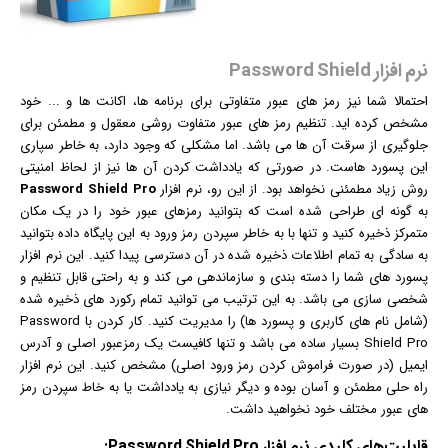
نرم افزار Password Shield
احتمالا شما نیز رمز های عبور متفاوتی برای برنامه ها، اکانت ها و ... خود
مشخص کرده اید. تنظیم رمز های عبور متفاوت روشی معقول و مطمئن برای
جلوگیری از سرقت آن ها می باشد. اما مشکلی که وجود دارد، به خاطر سپاری
این پسورد هاست. در صورتی که یادداشت کردن آن ها نیز از لحاظ امنیتی
روش زیاد مطمئنی نخواهد بود. از این رو،
نرم افزار
Password Shield Pro
به گونه ای طراحی شده است که بتوانید رمزهای عبور خود را در یک مکان
متمرکز ذخیره کنید و تنها با به خاطر سپردن رمز ورود به این پایگاه داده بتوانید
به سادگی به تمام اطلاعات ذخیره شده در آن دسترسی پیدا کنید. این نرم افزار
پسورد های شما را دسته بندی و سازماندهی می کند و به راحتی قابل تنظیم و
شخصی سازی می باشد. به این ترتیب می توانید تمام رکورد های ذخیره شده
(شامل نام های کاربری و پسورد ها) را مدیریت کنید. کار کردن با Password
Shield Pro بسیار ساده می باشد و تنها کافیست یک رمزعبور اصلی و آدرس
ایمیل
(در صورت فراموش کردن رمز ورود اصلی) مشخص کنید. این نرم افزار
راه حلی مطمئن و آسان بوده و دیگر نیازی به یادداشت یا به خاط سپردن رمز
های عبور مختلف خود نخواهید داشت.
قابلیت‌های کلیدی
نرم افزار
Password Shield Pro: