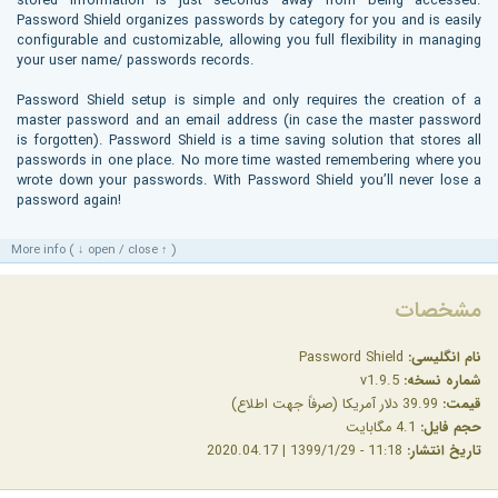
stored information is just seconds away from being accessed.
Password Shield organizes passwords by category for you and is easily
configurable and customizable, allowing you full flexibility in managing
your user name/ passwords records.
Password Shield setup is simple and only requires the creation of a
master password and an email address (in case the master password
is forgotten). Password Shield is a time saving solution that stores all
passwords in one place. No more time wasted remembering where you
wrote down your passwords. With Password Shield you’ll never lose a
password again!
More info ( ↓ open / close ↑ )
مشخصات
نام انگلیسی:
Password Shield
شماره نسخه:
v1.9.5
قیمت:
39.99 دلار آمریکا (صرفاً جهت اطلاع)
حجم فایل:
4.1 مگابایت
تاریخ انتشار:
11:18 - 1399/1/29 | 2020.04.17