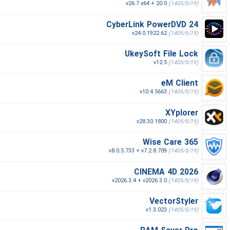
v26.7 x64 + 20.0
(1405/5/19)
CyberLink PowerDVD 24
v24.0.1922.62
(1405/5/19)
UkeySoft File Lock
v12.5
(1405/5/19)
eM Client
v10.4.5663
(1405/5/19)
XYplorer
v28.30.1800
(1405/5/19)
Wise Care 365
v8.0.5.733 + v7.2.8.709
(1405/5/19)
CINEMA 4D 2026
v2026.3.4 + v2026.3.0
(1405/5/19)
VectorStyler
v1.3.023
(1405/5/19)