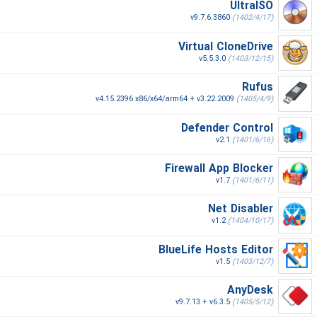
UltraISO
v9.7.6.3860
(1402/4/17)
Virtual CloneDrive
v5.5.3.0
(1403/12/15)
Rufus
v4.15.2396 x86/x64/arm64 + v3.22.2009
(1405/4/9)
Defender Control
v2.1
(1401/6/16)
Firewall App Blocker
v1.7
(1401/6/11)
Net Disabler
v1.2
(1404/10/17)
BlueLife Hosts Editor
v1.5
(1403/12/7)
AnyDesk
v9.7.13 + v6.3.5
(1405/5/12)