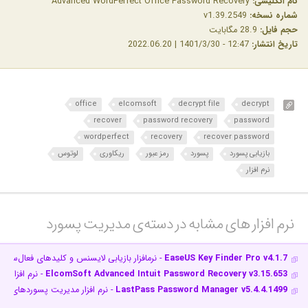
نام انگلیسی:
Advanced WordPerfect Office Password Recovery
شماره نسخه:
v1.39.2549
حجم فایل:
28.9 مگابایت
تاریخ انتشار:
12:47 - 1401/3/30 | 2022.06.20
office
elcomsoft
decrypt file
decrypt
recover
password recovery
password
wordperfect
recovery
recover password
بازیابی پسورد
پسورد
رمز عبور
ریکاوری
لوتوس
نرم افزار
نرم افزار های مشابه در دسته‌ی‌ مدیریت پسورد‎
EaseUS Key Finder Pro v4.1.7
- نرم‎افزار بازیابی لایسنس و کلیدهای فعال‌سازی
ElcomSoft Advanced Intuit Password Recovery v3.15.653
- نرم افزار بازیاب
LastPass Password Manager v5.4.4.1499
- نرم افزار مدیریت پسوردهای این