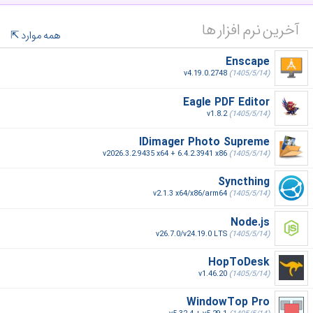
آخرین نرم افزار ها
همه موارد
Enscape
v4.19.0.2748
(1405/5/14)
Eagle PDF Editor
v1.8.2
(1405/5/14)
IDimager Photo Supreme
v2026.3.2.9435 x64 + 6.4.2.3941 x86
(1405/5/14)
Syncthing
v2.1.3 x64/x86/arm64
(1405/5/14)
Node.js
v26.7.0/v24.19.0 LTS
(1405/5/14)
HopToDesk
v1.46.20
(1405/5/14)
WindowTop Pro