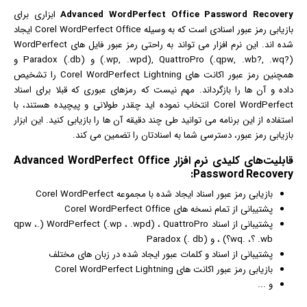
Advanced WordPerfect Office Password Recovery
ابزاری برای
بازی
ابی رمز عبور اسنادی است که به وسیله Corel WordPerfect Office ایجاد
شده اند. این
نرم افزار
می تواند به راحتی رمز عبور فایل های WordPerfect
(.wp, .wpd), QuattroPro (.qpw, .wb?, .wq?) و Paradox (.db) و
همچنین رمز عبور اکانت های Corel WordPerfect Lightning را تشخیص
داده و آن ها را بازگرداند. مهم نیست که رمزهای عبوری که قبلا برای اسناد
Corel WordPerfect انتخاب نموده اید چقدر طولانی و پیچیده هستند، با
استفاده از این برنامه می توانید طی چند دقیقه آن ها را بازیابی کنید. این ابزار
بازیابی رمز عبور، دسترسی شما به اسنادتان را تضمین می کند.
قابلیت‌های کلیدی
نرم افزار
Advanced WordPerfect Office
Password Recovery:
بازی
ابی رمز عبور اسناد ایجاد شده با مجموعه Corel WordPerfect
پشتیبانی از تمام نسخه های Corel WordPerfect Office
پشتیبانی از اسناد WordPerfect (.wp ، .wpd) ، QuattroPro (.qpw ،
.wb ؟، .wq؟) ، و Paradox (. db)
پشتیبانی از اسناد و کلمات عبور ایجاد شده در زبان های مختلف
بازیابی رمز عبور اکانت های Corel WordPerfect Lightning
و ...