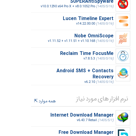
SUPERAntiSpyware
v10.0.1290 x64 Pro X + v8.0.1052 Pro
(1405/5/16)
Lucen Timeline Expert
v14.22.00.00
(1405/5/16)
Nobe OmniScope
v1.11.52 + v1.11.51 + v1.10.168
(1405/5/16)
Reclaim Time FocusMe
v7.8.5.3
(1405/5/16)
Android SMS + Contacts
Recovery
v6.2.10
(1405/5/16)
نرم افزار های مورد نیاز
همه موارد
Internet Download Manager
v6.43.7 Retail
(1405/5/1)
Free Download Manager