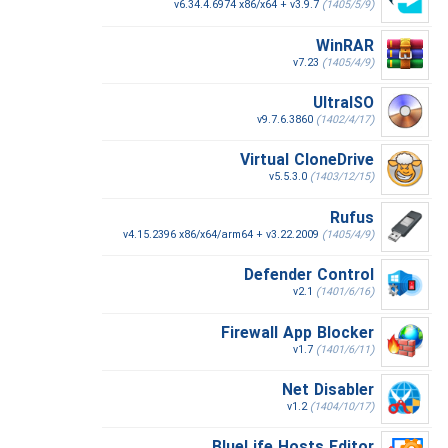
v6.34.4.6974 x86/x64 + v3.9.7
(1405/5/9)
WinRAR
v7.23
(1405/4/9)
UltraISO
v9.7.6.3860
(1402/4/17)
Virtual CloneDrive
v5.5.3.0
(1403/12/15)
Rufus
v4.15.2396 x86/x64/arm64 + v3.22.2009
(1405/4/9)
Defender Control
v2.1
(1401/6/16)
Firewall App Blocker
v1.7
(1401/6/11)
Net Disabler
v1.2
(1404/10/17)