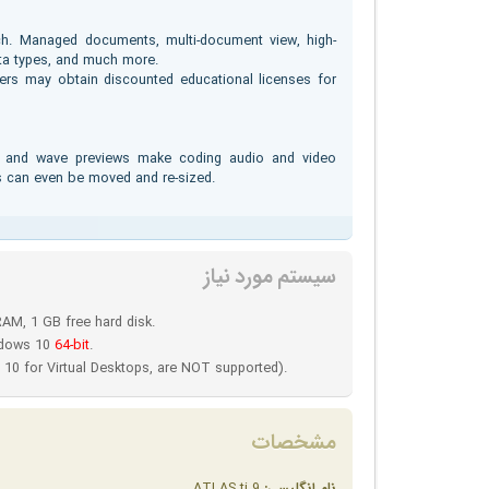
rch. Managed documents, multi-document view, high-
ata types, and much more.
mbers may obtain discounted educational licenses for
vel and wave previews make coding audio and video
ts can even be moved and re-sized.
سیستم مورد نیاز
RAM, 1 GB free hard disk.
ndows 10
64-bit
.
0 for Virtual Desktops, are NOT supported).
مشخصات