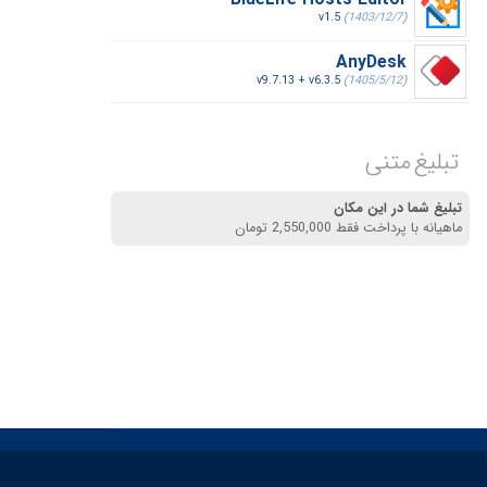
BlueLife Hosts Editor
v1.5
(1403/12/7)
AnyDesk
v9.7.13 + v6.3.5
(1405/5/12)
تبلیغ متنی
تبلیغ شما در این مکان
ماهیانه با پرداخت فقط 2,550,000 تومان