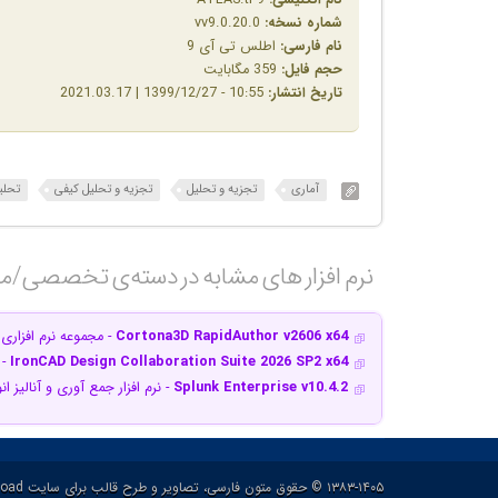
نام انگلیسی:
ATLAS.ti 9
شماره نسخه:
vv9.0.20.0
نام فارسی:
اطلس تی آی 9
حجم فایل:
359 مگابایت
تاریخ انتشار:
10:55 - 1399/12/27 | 2021.03.17
آماری
تجزیه و تحلیل
تجزیه و تحلیل کیفی
تحلی
نرم افزار های مشابه در دسته‌ی‌ تخصصی/م
Cortona3D RapidAuthor v2606 x64
- مجموعه نرم افزار
IronCAD Design Collaboration Suite 2026 SP2 x64
- 
Splunk Enterprise v10.4.2
- نرم افزار جمع آوری و آنالیز ا
۱۳۸۳-۱۴۰۵ © حقوق متون فارسی، تصاویر و طرح قالب برای سایت p30download و حقوق سایر محتوا برای پدیدآورنده آن محفوظ هست.