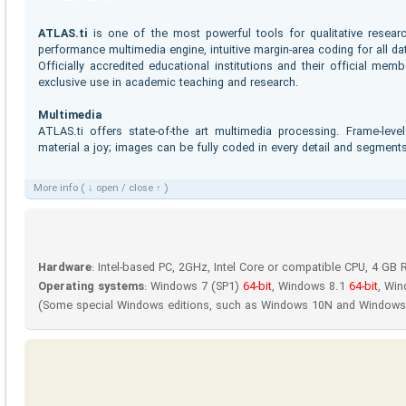
ATLAS.ti
is one of the most powerful tools for qualitative resea
performance multimedia engine, intuitive margin-area coding for all d
Officially accredited educational institutions and their official me
exclusive use in academic teaching and research.
Multimedia
ATLAS.ti offers state-of-the art multimedia processing. Frame-le
material a joy; images can be fully coded in every detail and segmen
More info ( ↓ open / close ↑ )
Hardware
: Intel-based PC, 2GHz, Intel Core or compatible CPU, 4 GB 
Operating systems
: Windows 7 (SP1)
64-bit
, Windows 8.1
64-bit
, Wi
(Some special Windows editions, such as Windows 10N and Windows 1