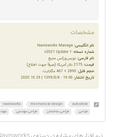
مشخصات
نام انگلیسی:
Navisworks Manage
شماره نسخه:
v2021 Update 1
نام فارسی:
نویس‌ورکس منیج
قیمت:
2175 دلار آمریکا (صرفاً جهت اطلاع)
حجم فایل:
2890 + 467 مگابایت
تاریخ انتشار:
19:56 - 1399/8/8 | 2020.10.29
navisworks
mechanical design
autodesk
طراحی
طراحی ساختمان
طراحی مهندسی
مهند
نرم افزار های مشابه در دسته‌ی‌ Navisworks‎