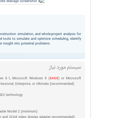
nstruction simulation, and whole-project analysis for
 tools to simulate and optimize scheduling, identify
r insight into potential problems.
سیستم مورد نیاز
s 8.1, Microsoft Windows 8 (
64-bit
) or Microsoft
essional, Enterprise, or Ultimate (recommended)
SE2 technology
hader Model 2 (minimum)
or and 32-bit video display adapter recommended)