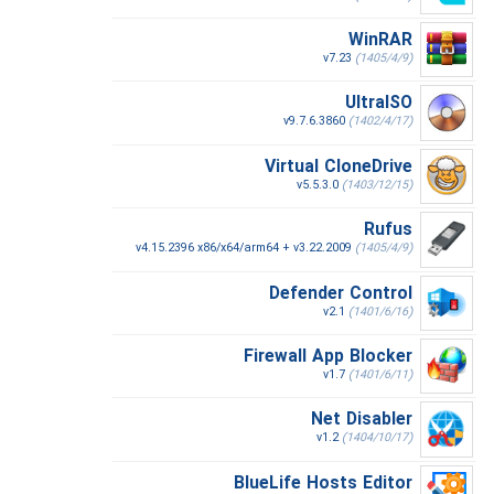
WinRAR
v7.23
(1405/4/9)
UltraISO
v9.7.6.3860
(1402/4/17)
Virtual CloneDrive
v5.5.3.0
(1403/12/15)
Rufus
v4.15.2396 x86/x64/arm64 + v3.22.2009
(1405/4/9)
Defender Control
v2.1
(1401/6/16)
Firewall App Blocker
v1.7
(1401/6/11)
Net Disabler
v1.2
(1404/10/17)
BlueLife Hosts Editor