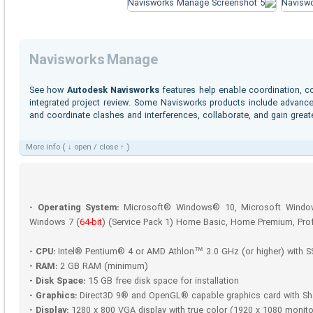
Navisworks Manage
See how
Autodesk Navisworks
features help enable coordination, co
integrated project review. Some Navisworks products include advanced
and coordinate clashes and interferences, collaborate, and gain greate
More info ( ↓ open / close ↑ )
- Operating System:
Microsoft® Windows® 10, Microsoft Window
Windows 7 (
64-bit
) (Service Pack 1) Home Basic, Home Premium, Prof
- CPU:
Intel® Pentium® 4 or AMD Athlon™ 3.0 GHz (or higher) with S
- RAM:
2 GB RAM (minimum)
- Disk Space:
15 GB free disk space for installation
- Graphics:
Direct3D 9® and OpenGL® capable graphics card with S
- Display:
1280 x 800 VGA display with true color (1920 x 1080 monit