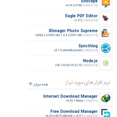
Enscape
v4.19.0.2748
(1405/5/14)
Eagle PDF Editor
v1.8.2
(1405/5/14)
IDimager Photo Supreme
v2026.3.2.9435 x64 + 6.4.2.3941 x86
(1405/5/14)
Syncthing
v2.1.3 x64/x86/arm64
(1405/5/14)
Node.js
v26.7.0/v24.19.0 LTS
(1405/5/14)
نرم افزار های مورد نیاز
همه موارد
Internet Download Manager
v6.43.7 Retail
(1405/5/1)
Free Download Manager
v6.34.4.6974 x86/x64 + v3.9.7
(1405/5/9)