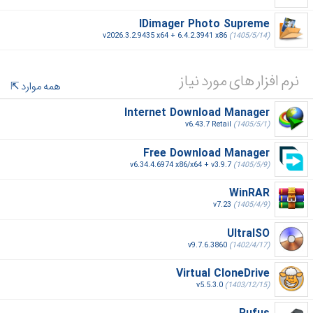
IDimager Photo Supreme
v2026.3.2.9435 x64 + 6.4.2.3941 x86
(1405/5/14)
نرم افزار های مورد نیاز
همه موارد
Internet Download Manager
v6.43.7 Retail
(1405/5/1)
Free Download Manager
v6.34.4.6974 x86/x64 + v3.9.7
(1405/5/9)
WinRAR
v7.23
(1405/4/9)
UltraISO
v9.7.6.3860
(1402/4/17)
Virtual CloneDrive
v5.5.3.0
(1403/12/15)