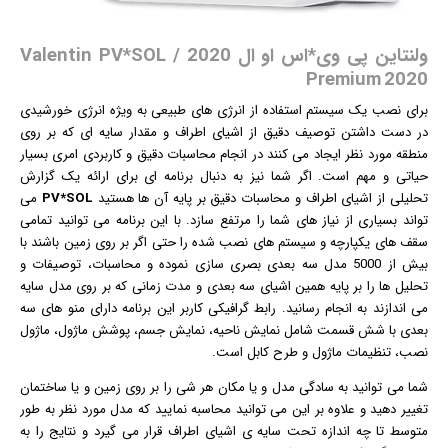
ولنتاین پی وی*اس او ال 2020 / Valentin PV*SOL
Premium 2020
برای نصب یک سیستم استفاده از انرژی های طبیعی به ویژه انرژی خورشیدی
در دست داشتن توصیف دقیق از اشیای اطراف و مقدار سایه ای که بر روی
منطقه مورد نظر ایجاد می کنند در انجام محاسبات دقیق و کاربردی امری بسیار
حیاتی و مهم است. اگر شما نیز به دنبال برنامه ای برای ارائه یک گزارش
تحلیلی از اشیای اطراف و محاسبات دقیق بر پایه آن ها هستید
PV*SOL
می
تواند بسیاری از نیاز های شما را مرتفع سازد. با این برنامه می توانید تمامی
سقف های یکپارچه و سیستم های نصب شده را حتی اگر بر روی زمین باشند با
بیش از 5000 مدل سه بعدی بصری سازی نموده و محاسبات، توصیفات و
تحلیل ها را بر پایه همین اشیای سه بعدی و مدت زمانی که بر روی مدل سایه
می اندازند به انجام رسانید. رابط
گرافیک
ی کاربر این برنامه دارای منو های سه
بعدی با شش قسمت شامل نمایش ناحیه، نمایش جسم، پوشش ماژول، ماژول
نصب، تنظیمات ماژول و طرح کابل است.
شما می توانید به سادگی مدل و یا مکان هر شی را بر روی زمین و یا ساختمان
تغییر دهید و علاوه بر این می توانید محاسبه نمایید که مدل مورد نظر به طور
متوسط تا چه اندازه تحت سایه ی اشیای اطراف قرار می گیرد و نتایج را به