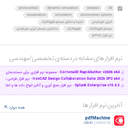
photovoltaic
dynamic simulation
analysis
3d
visualization
simulation
photovoltaic system
انرژی خورشیدی
تجزیه و تحلیل سیستم فتوولتائیک
سیستم فتوولتائیک
فتوولتائیک
مدلسازی سیستم انرژی خورشیدی
نرم افزار pv*sol
نرم افزار های مشابه در دسته‌ی‌ تخصصی/مهندسی‎
Cortona3D RapidAuthor v2606 x64
- مجموعه نرم افزاری برای مستندسازی ق
IronCAD Design Collaboration Suite 2026 SP2 x64
- نرم افزار طراحی مد
Splunk Enterprise v10.4.2
- نرم افزار جمع آوری و آنالیز انواع داده ها و اطلاعا
آخرین نرم افزار ها
همه موارد
pdfMachine
v20.61
(1405/5/15)