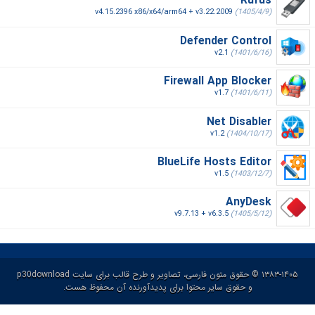
Rufus
v4.15.2396 x86/x64/arm64 + v3.22.2009
(1405/4/9)
Defender Control
v2.1
(1401/6/16)
Firewall App Blocker
v1.7
(1401/6/11)
Net Disabler
v1.2
(1404/10/17)
BlueLife Hosts Editor
v1.5
(1403/12/7)
AnyDesk
v9.7.13 + v6.3.5
(1405/5/12)
۱۳۸۳-۱۴۰۵ © حقوق متون فارسی، تصاویر و طرح قالب برای سایت p30download
و حقوق سایر محتوا برای پدیدآورنده آن محفوظ هست.