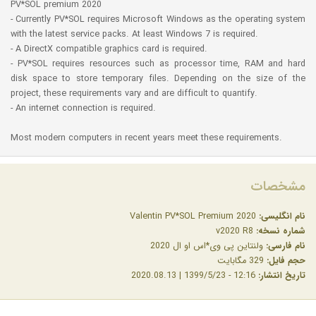
PV*SOL premium 2020
- Currently PV*SOL requires Microsoft Windows as the operating system
with the latest service packs. At least Windows 7 is required.
- A DirectX compatible graphics card is required.
- PV*SOL requires resources such as processor time, RAM and hard
disk space to store temporary files. Depending on the size of the
project, these requirements vary and are difficult to quantify.
- An internet connection is required.
Most modern computers in recent years meet these requirements.
مشخصات
نام انگلیسی:
Valentin PV*SOL Premium 2020
شماره نسخه:
v2020 R8
نام فارسی:
ولنتاین پی وی*اس او ال 2020
حجم فایل:
329 مگابایت
تاریخ انتشار:
12:16 - 1399/5/23 | 2020.08.13