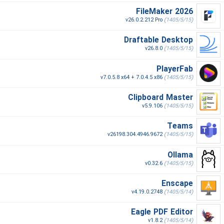
FileMaker 2026
v26.0.2.212 Pro
(1405/5/15)
Draftable Desktop
v26.8.0
(1405/5/15)
PlayerFab
v7.0.5.8 x64 + 7.0.4.5 x86
(1405/5/15)
Clipboard Master
v5.9.106
(1405/5/15)
Teams
v26198.304.4946.9672
(1405/5/15)
Ollama
v0.32.6
(1405/5/15)
Enscape
v4.19.0.2748
(1405/5/14)
Eagle PDF Editor
v1.8.2
(1405/5/14)