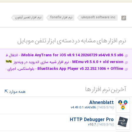
ukeysoft software inc
نرم افزار fonefix
نرم افزار تعمیر آیفون
نرم افزار های مشابه در دسته‌ی‌ ابزار تلفن موبایل‎
iMobie AnyTrans for iOS v8.9.14.20260729 x64/v8.9.5 x86
- انتقال فایل 
MEmu v9.5.6.0 + old version
- نرم افزار شبیه سازی اندروید در ویندوز
BlueStacks App Player v5.22.252.1006 + Offline
- بلواستکس، اجرای برنامه‌ 
آخرین نرم افزار ها
همه موارد
Ahnenblatt
v4.49.0.1 x64/x86
(1405/5/16)
HTTP Debugger Pro
v10.7
(1405/5/16)