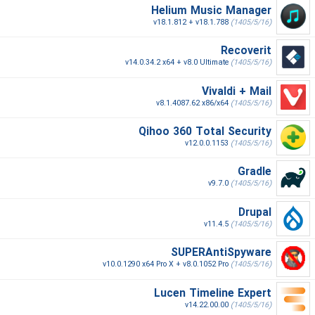
Helium Music Manager
v18.1.812 + v18.1.788
(1405/5/16)
Recoverit
v14.0.34.2 x64 + v8.0 Ultimate
(1405/5/16)
Vivaldi + Mail
v8.1.4087.62 x86/x64
(1405/5/16)
Qihoo 360 Total Security
v12.0.0.1153
(1405/5/16)
Gradle
v9.7.0
(1405/5/16)
Drupal
v11.4.5
(1405/5/16)
SUPERAntiSpyware
v10.0.1290 x64 Pro X + v8.0.1052 Pro
(1405/5/16)
Lucen Timeline Expert
v14.22.00.00
(1405/5/16)