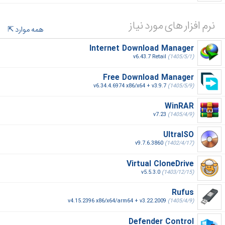
نرم افزار های مورد نیاز
همه موارد
Internet Download Manager
v6.43.7 Retail
(1405/5/1)
Free Download Manager
v6.34.4.6974 x86/x64 + v3.9.7
(1405/5/9)
WinRAR
v7.23
(1405/4/9)
UltraISO
v9.7.6.3860
(1402/4/17)
Virtual CloneDrive
v5.5.3.0
(1403/12/15)
Rufus
v4.15.2396 x86/x64/arm64 + v3.22.2009
(1405/4/9)
Defender Control