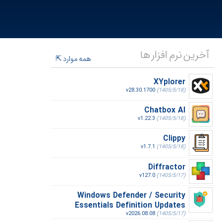
آخرین نرم افزار ها
همه موارد
XYplorer
v28.30.1700
(1405/5/18)
Chatbox AI
v1.22.3
(1405/5/18)
Clippy
v1.7.1
(1405/5/18)
Diffractor
v127.0
(1405/5/17)
Windows Defender / Security
Essentials Definition Updates
v2026.08.08
(1405/5/17)