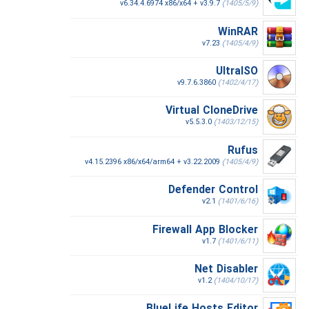
v6.34.4.6974 x86/x64 + v3.9.7
(1405/5/9)
WinRAR
v7.23
(1405/4/9)
UltraISO
v9.7.6.3860
(1402/4/17)
Virtual CloneDrive
v5.5.3.0
(1403/12/15)
Rufus
v4.15.2396 x86/x64/arm64 + v3.22.2009
(1405/4/9)
Defender Control
v2.1
(1401/6/16)
Firewall App Blocker
v1.7
(1401/6/11)
Net Disabler
v1.2
(1404/10/17)