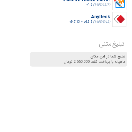
BlueLife Hosts Editor
v1.5
(1403/12/7)
AnyDesk
v9.7.13 + v6.3.5
(1405/5/12)
تبلیغ متنی
تبلیغ شما در این مکان
ماهیانه با پرداخت فقط 2,550,000 تومان