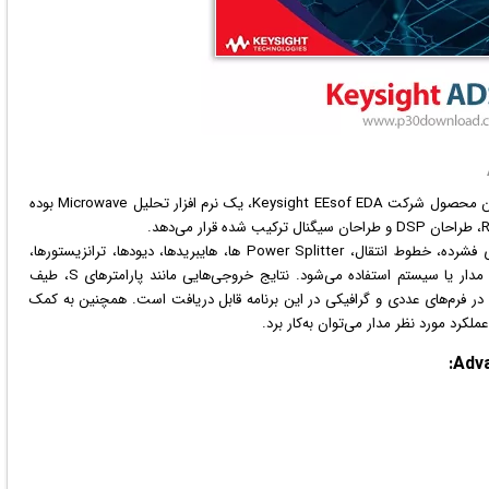
کت Keysight EEsof EDA، یک
نرم افزار
تحلیل Microwave بوده
این برنامه شامل کتابخانه‌ای از قطعات معمول مانند المان‌های فشرده، خطوط انتقال، Power Splitter ها، هایبریدها، دیودها، ترانزیستورها،
منابع و غیره است که از آنها برای ساخت و شبیه ‌سازی یک مدار یا سیستم استفاده می‌شود. نتایج خروجی‌هایی مانند پارامترهای S، طیف
 در فرم‌های عددی و
گرافیک
ی در این برنامه قابل دریافت است. همچنین به کمک
لکرد مورد نظر مدار می‌توان به‌کار برد.