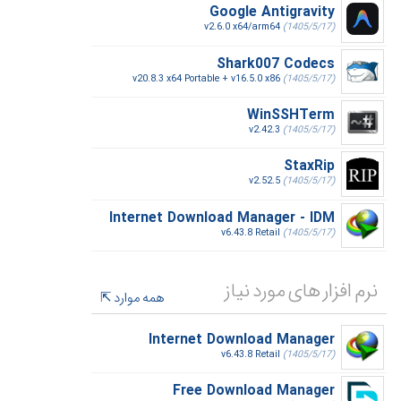
Google Antigravity
v2.6.0 x64/arm64
(1405/5/17)
Shark007 Codecs
v20.8.3 x64 Portable + v16.5.0 x86
(1405/5/17)
WinSSHTerm
v2.42.3
(1405/5/17)
StaxRip
v2.52.5
(1405/5/17)
Internet Download Manager - IDM
v6.43.8 Retail
(1405/5/17)
نرم افزار های مورد نیاز
همه موارد
Internet Download Manager
v6.43.8 Retail
(1405/5/17)
Free Download Manager