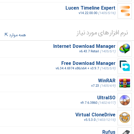
Lucen Timeline Expert
v14.22.00.00
(1405/5/16)
نرم افزار های مورد نیاز
همه موارد
Internet Download Manager
v6.43.7 Retail
(1405/5/1)
Free Download Manager
v6.34.4.6974 x86/x64 + v3.9.7
(1405/5/9)
WinRAR
v7.23
(1405/4/9)
UltraISO
v9.7.6.3860
(1402/4/17)
Virtual CloneDrive
v5.5.3.0
(1403/12/15)
Rufus