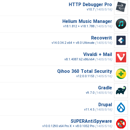
HTTP Debugger Pro
v10.7
(1405/5/16)
Helium Music Manager
v18.1.812 + v18.1.788
(1405/5/16)
Recoverit
v14.0.34.2 x64 + v8.0 Ultimate
(1405/5/16)
Vivaldi + Mail
v8.1.4087.62 x86/x64
(1405/5/16)
Qihoo 360 Total Security
v12.0.0.1153
(1405/5/16)
Gradle
v9.7.0
(1405/5/16)
Drupal
v11.4.5
(1405/5/16)
SUPERAntiSpyware
v10.0.1290 x64 Pro X + v8.0.1052 Pro
(1405/5/16)