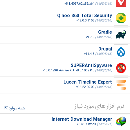
v8.1.4087.62 x86/x64
(1405/5/16)
Qihoo 360 Total Security
v12.0.0.1153
(1405/5/16)
Gradle
v9.7.0
(1405/5/16)
Drupal
v11.4.5
(1405/5/16)
SUPERAntiSpyware
v10.0.1290 x64 Pro X + v8.0.1052 Pro
(1405/5/16)
Lucen Timeline Expert
v14.22.00.00
(1405/5/16)
نرم افزار های مورد نیاز
همه موارد
Internet Download Manager
v6.43.7 Retail
(1405/5/1)