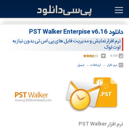
دانلود PST Walker Enterpise v6.16
نرم افزار نمایش و مدیریت فایل های پی اس تی بدون نیاز به
اوت لوک
4,164
نرم افزار
← ‏
ارتباطات
← ‏
ایمیل
نرم افزار PST Walker