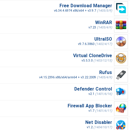
Free Download Manager
v6.34.4.6974 x86/x64 + v3.9.7
(1405/5/9)
WinRAR
v7.23
(1405/4/9)
UltraISO
v9.7.6.3860
(1402/4/17)
Virtual CloneDrive
v5.5.3.0
(1403/12/15)
Rufus
v4.15.2396 x86/x64/arm64 + v3.22.2009
(1405/4/9)
Defender Control
v2.1
(1401/6/16)
Firewall App Blocker
v1.7
(1401/6/11)
Net Disabler
v1.2
(1404/10/17)