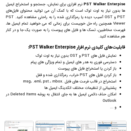
PST Walker Enterpise
نرم افزار
ی برای نمایش، جستجو و استخراج
ایمیل
ها بدون نیاز به اوت لوک است که با کمک آن می توانید محتوای فایل‌های
PST و OST آسیب دیده یا رمزگذاری شده را به راحتی مشاهده کنید. PST
Viewer همچنین راه حل خوبیست برای زمانی که می خواهید تمام ایمیل ها،
فهرست مخاطبین، تسک ها و فایل های پیوست را به صورت یک جا و در کنار
هم مشاهده کنید.
قابلیت‌های کلیدی
نرم افزار
PST Walker Enterpise:
نمایش فایل های PST و OST بدون نیاز به اوت لوک
دسترسی فوری به هدر های
ایمیل
و تمام ویژگی های پیام
باز کردن یا استخراج فایل های پیوست
باز کردن فایل های PST خراب، رمزگذاری شده و قفل
استخراج در قالب فرمت های فایل .msg، .eml، pst.، mbox
پشتیبانی از تنظیمات مختلف انکدینگ ایمیل ها
امکان حذف دائمی ایمیل ها به جای انتقال به پوشه Deleted Items در
Outlook
و ...