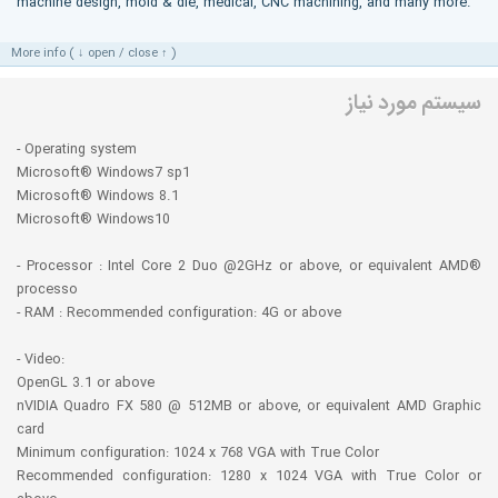
machine design, mold & die, medical, CNC machining, and many more.
More info ( ↓ open / close ↑ )
سیستم مورد نیاز
- Operating system
Microsoft® Windows7 sp1
Microsoft® Windows 8.1
Microsoft® Windows10
- Processor : Intel Core 2 Duo @2GHz or above, or equivalent AMD®
processo
- RAM : Recommended configuration: 4G or above
- Video:
OpenGL 3.1 or above
nVIDIA Quadro FX 580 @ 512MB or above, or equivalent AMD Graphic
card
Minimum configuration: 1024 x 768 VGA with True Color
Recommended configuration: 1280 x 1024 VGA with True Color or