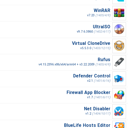
WinRAR
v7.23
(1405/4/9)
UltraISO
v9.7.6.3860
(1402/4/17)
Virtual CloneDrive
v5.5.3.0
(1403/12/15)
Rufus
v4.15.2396 x86/x64/arm64 + v3.22.2009
(1405/4/9)
Defender Control
v2.1
(1401/6/16)
Firewall App Blocker
v1.7
(1401/6/11)
Net Disabler
v1.2
(1404/10/17)
BlueLife Hosts Editor