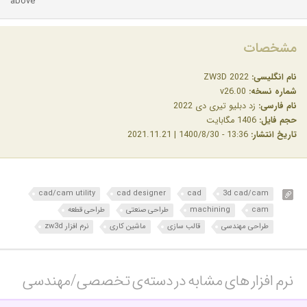
above
مشخصات
نام انگلیسی:
ZW3D 2022
شماره نسخه:
v26.00
نام فارسی:
زد دبلیو تیری دی 2022
حجم فایل:
1406 مگابایت
تاریخ انتشار:
13:36 - 1400/8/30 | 2021.11.21
cad/cam utility
cad designer
cad
3d cad/cam
cam
machining
طراحی صنعتی
طراحی قطعه
طراحی مهندسی
قالب سازی
ماشین کاری
نرم افزار zw3d
نرم افزار های مشابه در دسته‌ی‌ تخصصی/مهندسی‎