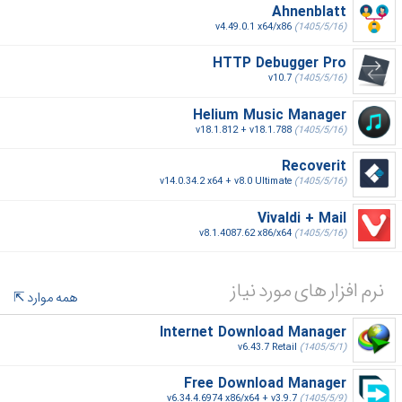
Ahnenblatt
v4.49.0.1 x64/x86
(1405/5/16)
HTTP Debugger Pro
v10.7
(1405/5/16)
Helium Music Manager
v18.1.812 + v18.1.788
(1405/5/16)
Recoverit
v14.0.34.2 x64 + v8.0 Ultimate
(1405/5/16)
Vivaldi + Mail
v8.1.4087.62 x86/x64
(1405/5/16)
نرم افزار های مورد نیاز
همه موارد
Internet Download Manager
v6.43.7 Retail
(1405/5/1)
Free Download Manager
v6.34.4.6974 x86/x64 + v3.9.7
(1405/5/9)