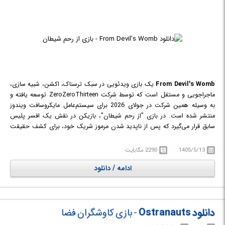
From Devil's Womb
یک بازی ویدئویی در سبک ترسناک، اکشن، شبیه سازی،
ماجراجویی و مستقل است که توسط شرکت ZeroZeroThirteen توسعه یافته و
به وسیله همین شرکت در جولای 2026 برای سیستم‌عامل مایکروسافت ویندوز
منتشر شده است. در بازی "از رحم شیطان"، بازیکن در نقش یک افسر پلیس
سابق قرار می‌گیرد که پس از ناپدید شدن مرموز شریک خود، برای کشف حقیقت
وارد سفری خطرناک به مکان‌هایی تاریک و متروکه می‌شود. بازیکنان باید با
بررسی محیط، پیدا کردن سرنخ‌های پنهان، حل معماهای مختلف و مواجهه با
1405/5/13
2290 مگابایت
تهدیدهای ناشناخته، رازهای وحشتناک گذشته را آشکار کنند. From Devil's
ادامه / دانلود
Womb یک تجربه ترسناک اول‌شخص با تمرکز بر اکتشاف، روایت داستانی
محیط‌محور و ایجاد حس اضطراب است که با فضاسازی سنگین، جلوه‌های بصری
الهام‌گرفته از سبک VHS و عناصر وحشت روان‌شناختی، بازیکنان را وارد دنیایی
تاریک و پر از رمز و راز می‌کند.
دانلود Ostranauts
- بازی کاوشگران فضا