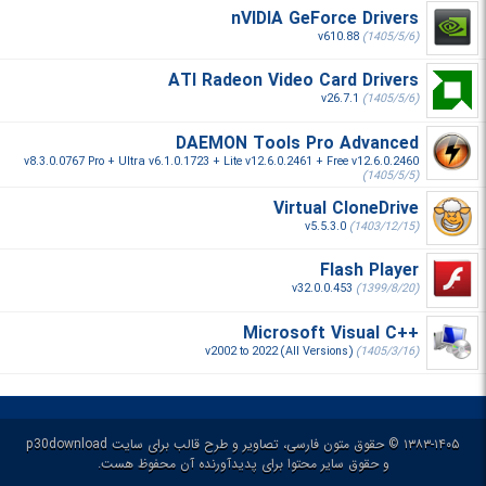
nVIDIA GeForce Drivers
v610.88
(1405/5/6)
ATI Radeon Video Card Drivers
v26.7.1
(1405/5/6)
DAEMON Tools Pro Advanced
v8.3.0.0767 Pro + Ultra v6.1.0.1723 + Lite v12.6.0.2461 + Free v12.6.0.2460
(1405/5/5)
Virtual CloneDrive
v5.5.3.0
(1403/12/15)
Flash Player
v32.0.0.453
(1399/8/20)
Microsoft Visual C++‎
v2002 to 2022 (All Versions)
(1405/3/16)
۱۳۸۳-۱۴۰۵ © حقوق متون فارسی، تصاویر و طرح قالب برای سایت p30download
و حقوق سایر محتوا برای پدیدآورنده آن محفوظ هست.