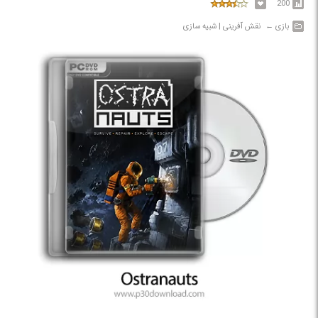
200
بازی‎ ← ‏ نقش آفرینی | شبیه سازی