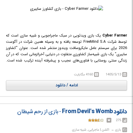
Cyber Farmer
یک بازی ویدئویی در سبک ماجراجویی و شبیه سازی است که
توسط شرکت FreeMind S.A توسعه یافته و به وسیله همین شرکت در آگوست
2026 برای سیستم عامل مایکروسافت ویندوز منتشر شده است. عنوان "کشاورز
سایبری" یک بازی شبیه‌ساز کشاورزی متفاوت در دنیایی آخرالزمانی است که در آن
زندگی سنتی روستایی با فناوری‌های عجیب و پیشرفته آینده ترکیب شده است.
شما در نقش نوه کاظیمیرز، وارث یک مزرعه خانوادگی، وارد دنیایی می‌شوید که
پس از جنگ ویران شده و باید میراث کشاورزی خانواده را با کمک تکنولوژی‌های
1405/5/13
4160 مگابایت
سایبری زنده نگه دارید. در این مسیر با استفاده از ابزارهای رباتیک، ارتقاهای
ادامه / دانلود
سایبری، محصولات ژنتیکی و گیاهان جهش‌یافته، مزرعه خود را توسعه داده و
موجودات عجیبی مانند خوک‌های سایبری را پرورش می‌دهید. بازی با ترکیبی از
طنز، اتفاقات غیرمنتظره، شخصیت‌های عجیب و محیطی پر از شگفتی، تجربه‌ای
سرگرم‌کننده و متفاوت از کشاورزی در آینده‌ای دیوانه‌وار ارائه می‌دهد؛ جایی که
دانلود From Devil's Womb
- بازی از رحم شیطان
فناوری مدرن با بقای انسان‌ها و سنت‌های قدیمی کشاورزی در هم آمیخته است.
275
بازی‎ ← ‏ اکشن | ماجرایی , شبیه سازی