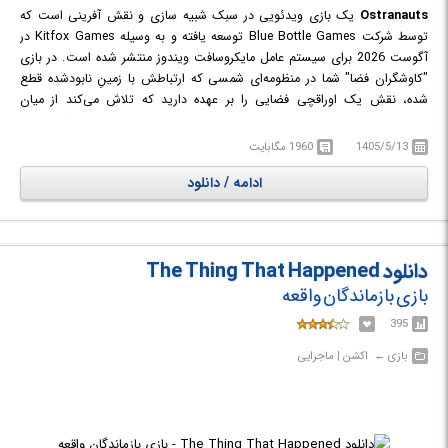
Ostranauts
یک بازی ویدئویی در سبک شبیه سازی و نقش آفرینی است که
توسط شرکت Blue Bottle Games توسعه یافته و به وسیله Kitfox Games در
آگوست 2026 برای سیستم عامل مایکروسافت ویندوز منتشر شده است. در بازی
"کاوشگران فضا" شما در منظومه‌ای شمسی که ارتباطش با زمینِ نابودشده قطع
شده، نقش یک اوراقچی فضایی را بر عهده دارید که تلاش می‌کند از میان
لاشه‌های سفینه‌ها و ایستگاه‌های متروکه، زندگی خود را بسازد. پس از گرفتن یک
وام سنگین، فرصت پیدا می‌کنید تا سفینه‌ای مستقل داشته باشید و با مدیریت
1405/5/13
1960 مگابایت
خدمه، ارتقای سفینه، جمع‌آوری قطعات، انجام مأموریت‌ها و تصمیم‌گیری‌های
ادامه / دانلود
مهم، از ورشکستگی و خطرات بی‌شمار فضا جان سالم به در ببرید. بازی با سیستم
شبیه‌سازی عمیق، فیزیک واقع‌گرایانه، شخصیت‌های دارای هوش مصنوعی پویا و
دنیایی غنی که در جهان NEO Scavenger جریان دارد، تجربه‌ای منحصربه‌فرد از
بقا، مدیریت و کاوش فضایی ارائه می‌دهد.
دانلود The Thing That Happened
بازی بازماندگان واقعه
395
بازی‎ ← ‏ اکشن | ماجرایی