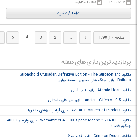
پیچیده ایجاد کنید، منابع را مدیریت کنید، کشتی‌های جنگی بسازید و ناوگانی
1405/5/12
17300 مگابایت
قدرتمند برای مقابله با نیروهای سلطنتی تشکیل دهید. با گسترش قلمرو، اکتشاف
ادامه / دانلود
جزایر ناشناخته، غارت منابع ارزشمند و تأمین نیازهای خدمه، باید پایگاه خود را به
آخرین پناهگاه دزدان دریایی تبدیل کنید. بازی با آزادی کامل در ساخت‌وساز،
بیش از 50 نوع کالا، سیستم اقتصادی عمیق و نبردهای دریایی، تجربه‌ای گسترده
از مدیریت و ماجراجویی در عصر طلایی دزدان دریایی ارائه می‌دهد.
4
صفحه 4 از 1798
«
...
2
3
5
پربازدیدترین بازی های هفته
دانلود Stronghold Crusader: Definitive Edition - The Surgeon and
Baibars - بازی جنگ های صلیبی: نسخه نهایی
دانلود Atomic Heart - بازی قلب اتمی
دانلود Ancient Cities v1.9.5 - بازی شهرهای باستانی
دانلود Avatar: Frontiers of Pandora - بازی آواتار: مرزهای پاندورا
دانلود Warhammer 40,000: Space Marine 2 v14.0.0.1 - بازی وارهمر 40000:
جنگاور فضا 2
دانلود Crimson Desert - بازی کویر سرخ