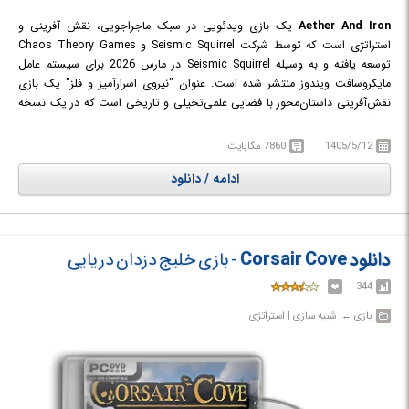
Aether And Iron
یک بازی ویدئویی در سبک ماجراجویی، نقش آفرینی و
استراتژی است که توسط شرکت Seismic Squirrel و Chaos Theory Games
توسعه یافته و به وسیله Seismic Squirrel در مارس 2026 برای سیستم عامل
مایکروسافت ویندوز منتشر شده است. عنوان "نیروی اسرارآمیز و فلز" یک بازی
نقش‌آفرینی داستان‌محور با فضایی علمی‌تخیلی و تاریخی است که در یک نسخه
جایگزین از نیویورک دهه 1930 جریان دارد. در این جهان، فناوری ضدجاذبه
مبتنی بر «اتر» باعث تغییر چهره شهر و افزایش شکاف‌های اجتماعی شده است.
1405/5/12
7860 مگابایت
بازیکنان در نقش یک قاچاقچی قرار می‌گیرند و با انتخاب‌های خود مسیر داستان،
ادامه / دانلود
سرنوشت شهر و روابط با شخصیت‌های مختلف را شکل می‌دهند. بازی شامل
مبارزات نوبتی با وسایل نقلیه مجهز به فناوری اتر، شخصی‌سازی خودروها، جذب
همراهان منحصربه‌فرد، ارتقای مهارت‌ها و کاوش در دنیایی پر از فساد، قدرت و
توطئه است. با طراحی هنری الهام‌گرفته از کمیک‌های کارآگاهی دهه 1930 و
دانلود Corsair Cove
- بازی خلیج دزدان دریایی
صداگذاری کامل، بازی تجربه‌ای سینمایی از یک تاریخ جایگزین ارائه می‌دهد.
344
بازی‎ ← ‏ شبیه سازی | استراتژی