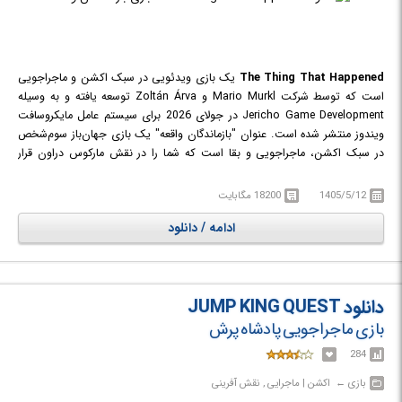
The Thing That Happened
یک بازی ویدئویی در سبک اکشن و ماجراجویی
است که توسط شرکت Mario Murkl و Zoltán Árva توسعه یافته و به وسیله
Jericho Game Development در جولای 2026 برای سیستم عامل مایکروسافت
ویندوز منتشر شده است. عنوان "بازماندگان واقعه" یک بازی جهان‌باز سوم‌شخص
در سبک اکشن، ماجراجویی و بقا است که شما را در نقش مارکوس دراون قرار
می‌دهد. او پس از یک فاجعه آخرالزمانی وارد شهر ویران‌شده جریکو می‌شود؛
شهری که روزگاری پرجنب‌وجوش بوده اما اکنون تنها خرابه‌ها، ساختمان‌های
1405/5/12
18200 مگابایت
متروکه و تهدیدهای مرگبار از آن باقی مانده است. برای بقا باید در محیط به
ادامه / دانلود
جست‌وجوی منابع بپردازید، سلاح‌ها و تجهیزات مختلف را ارتقا دهید، از
مهارت‌های مبارزه تن‌به‌تن و سیستم ساخت‌وساز (Crafting) استفاده کنید و با
دشمنان خطرناک روبه‌رو شوید. بازی با Unreal Engine 5.2 ساخته شده و با وجود
اینکه تنها توسط یک تیم مستقل دو نفره توسعه یافته، تجربه‌ای جاه‌طلبانه از
دانلود JUMP KING QUEST
اکتشاف، مبارزه و بقا در دنیایی پساآخرالزمانی ارائه می‌دهد.
بازی ماجراجویی پادشاه پرش
284
بازی‎ ← ‏ اکشن | ماجرایی , نقش آفرینی