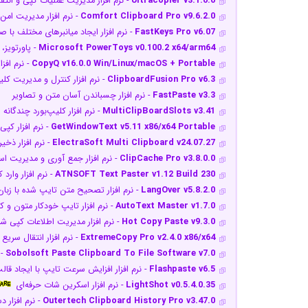
Ultracopier v3.1.0.0
- نرم افزار مدیریت عملیات کپی و انتقا
Comfort Clipboard Pro v9.6.2.0
- نرم افزار مدیریت امن
FastKeys Pro v6.07
- نرم افزار ایجاد میانبرهای مختلف با
Microsoft PowerToys v0.100.2 x64/arm64
- پاورتویز،
CopyQ v16.0.0 Win/Linux/macOS + Portable
- نرم‌ افز
ClipboardFusion Pro v6.3
- نرم افزار کنترل و مدیریت کلی
FastPaste v3.3
- نرم افزار چسباندن آسان متن و تصاویر
MultiClipBoardSlots v3.41
- نرم افزار کلیپ‌بورد چندگانه
GetWindowText v5.11 x86/x64 Portable
- نرم افزار کپ
ElectraSoft Multi Clipboard v24.07.27
- نرم افزار ذخی
ClipCache Pro v3.8.0.0
- نرم افزار جمع آوری و مدیریت اس
ATNSOFT Text Paster v1.12 Build 230
- نرم افزار وارد
LangOver v5.8.2.0
- نرم افزار تصحیح متن تایپ شده با زبان 
AutoText Master v1.7.0
- نرم افزار تایپ خودکار متون و کل
Hot Copy Paste v9.3.0
- نرم افزار مدیریت اطلاعات کپی ش
ExtremeCopy Pro v2.4.0 x86/x64
- نرم افزار انتقال سریع 
Sobolsoft Paste Clipboard To File Software v7.0
- 
Flashpaste v6.5
- نرم افزار افزایش سرعت تایپ با ایجاد قال
LightShot v0.5.4.0.35
- نرم افزار اسکرین شات حرفه‌ای
Outertech Clipboard History Pro v3.47.0
- نرم افزار