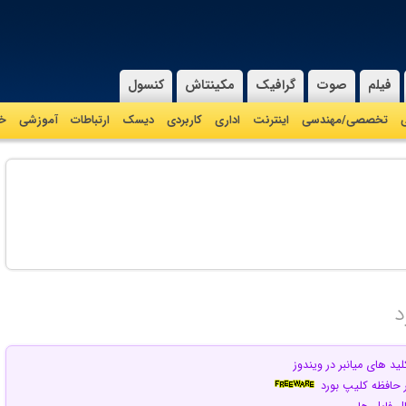
فیلم
صوت
گرافیک
مکینتاش
کنسول
ی
تخصصی/مهندسی
اینترنت
اداری
کاربردی
دیسک
ارتباطات
آموزشی
خا
د
لید های میانبر در ویندوز
ر حافظه کلیپ بورد