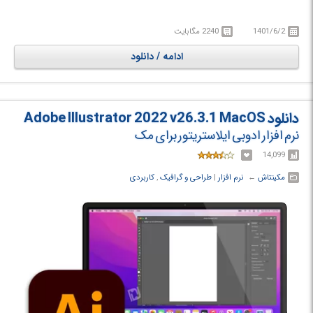
داده شده‌اند.
1401/6/2
2240 مگابایت
ادامه / دانلود
دانلود Adobe Illustrator 2022 v26.3.1 MacOS
نرم افزار ادوبی ایلاستریتور برای مک
14,099
مکینتاش
← ‏
نرم افزار
‏|
طراحی و گرافیک
,
کاربردی