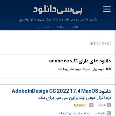
-
«انسان با امید زنده می‌ماند و با تلاش پیش می‌رود» لئو تولستوی
راهنما
تبلیغات
تماس با ما
adobe cc
دانلود ها ی دارای تگ: adobe cc
105 مورد برای عبارت مورد نظر پیدا شد.
دانلود Adobe InDesign CC 2022 17.4 MacOS
نرم افزار ادوبی ایندیزاین سی سی برای مک
10,336
مکینتاش
← ‏
نرم افزار
‏|
طراحی و گرافیک