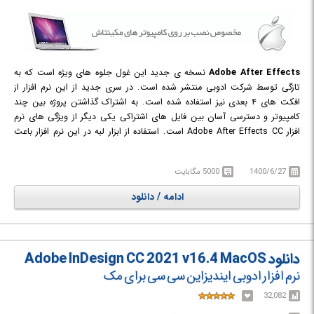
Adobe After Effects
نسخه ی جدید این غول جلوه های ویژه است که به
تازگی توسط شرکت ادوبی منتشر شده است. در سری جدید از این نرم افزار از
افکت های ۴ بعدی نیز استفاده شده است. به اشتراک گذاشتن پروژه بین چند
کامپیوتر و دسترسی آسان بین فایل های اشتراکی یکی دیگر از ویژگی های نرم
افزار Adobe After Effects CC است. استفاده از ابزار لبه در این نرم افزار باعث
نگه داشتن جزییات بیشتر در هنگام جدا کردن عناصر پس زمینه می شود. از ابزار
VFX برای تثبیت کننده عکس و ویرایش دقیق عکس استفاده می شود. در هنگام
1400/6/27
5000 مگابایت
ویرایش فیلم می توانید نحوه نمایش دادن دوربین را تغییر دهید و از جهات
مختلف پروژه را مدیریت کنید. در این نرم افزار اگر به اشتباه پروژه را ببندید در
ادامه / دانلود
هنگام باز شدن نرم افزار محتوای فایل ویرایش ثابت می ماند. بیشتر معروفیت
افتر افکت CC به خاطر پلاگین CineWare است چون با استفاده از این پلاگین می
شود کل پروژه استفاده شده در نرم افزار cinema 4d را وارد افتر افکت کرد و
کارهای لازم را بر روی پروژه انجام داد. فقط برای کار با این پلاگین باید سیستم
دانلود Adobe InDesign CC 2021 v16.4 MacOS
خوبی داشت تا بتوانیم در محیط افتر افکت همزمان با کار، با کیفیت بالا پروژه را
نرم افزار ادوبی ایندیزاین سی سی برای مک
مشاهده کنیم. CineWare در افتر افکت به شکل یک لایه است که می توانید پروژه
را وارد کنید.
32,082