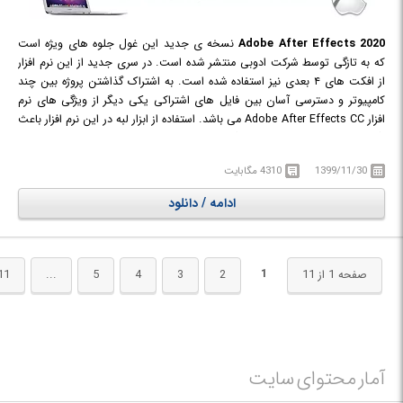
Adobe After Effects 2020
نسخه ی جدید این غول جلوه های ویژه است
که به تازگی توسط شرکت ادوبی منتشر شده است. در سری جدید از این نرم افزار
از افکت های ۴ بعدی نیز استفاده شده است. به اشتراک گذاشتن پروژه بین چند
کامپیوتر و دسترسی آسان بین فایل های اشتراکی یکی دیگر از ویژگی های نرم
افزار Adobe After Effects CC می باشد. استفاده از ابزار لبه در این نرم افزار باعث
نگه داشتن جزییات بیشتر در هنگام جدا کردن عناصر پس زمینه می شود. از ابزار
VFX برای تثبیت کننده عکس و ویرایش دقیق عکس استفاده می شود. در هنگام
1399/11/30
4310 مگابایت
ویرایش فیلم می توانید نحوه نمایش دادن دوربین را تغییر دهید و از جهات
مختلف پروژه را مدیریت کنید. در این نرم افزار اگر به اشتباه پروژه را ببندید در
ادامه / دانلود
هنگام باز شدن نرم افزار محتوای فایل ویرایش ثابت می ماند. بیشتر معروفیت
افتر افکت CC به خاطر پلاگین CineWare می باشد چون با استفاده از این پلاگین
می شود کل پروژه استفاده شده در نرم افزار cinema 4d را وارد افتر افکت کرد و
کارهای لازم را بر روی پروژه انجام داد. فقط برای کار با این پلاگین باید سیستم
1
صفحه 1 از 11
2
3
4
5
...
11
خوبی داشت تا بتوانیم در محیط افتر افکت همزمان با کار، با کیفیت بالا پروژه را
مشاهده کنیم. CineWare در افتر افکت به شکل یک لایه می باشد که می توانید
پروژه را وارد کنید.
آمار محتوای سایت