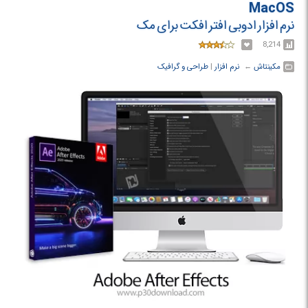
MacOS
نرم افزار ادوبی افتر افکت برای مک
8,214
مکینتاش
← ‏
نرم افزار
‏|
طراحی و گرافیک