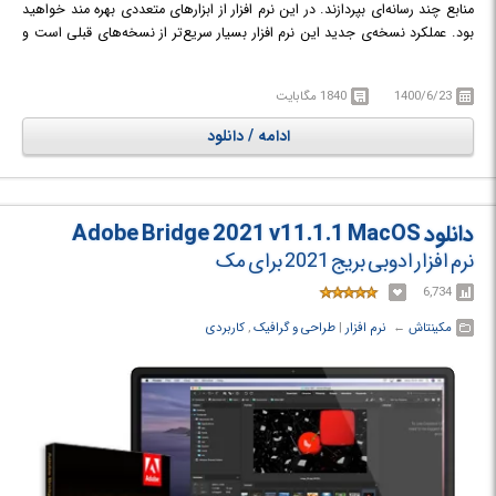
منابع چند رسانه‌ای بپردازند. در این نرم افزار از ابزارهای متعددی بهره مند خواهید
بود. عملکرد نسخه‌ی جدید این نرم افزار بسیار سریع‌تر از نسخه‌های قبلی است و
دارای قابلیت‌هایی چون ابزار رسم بردار پیشرفته، ابزار تایپ لمسی، بسته بندی
فایل و بسیاری ویژگی‌های جدید دیگر است.
1400/6/23
1840 مگابایت
ادامه / دانلود
دانلود Adobe Bridge 2021 v11.1.1 MacOS
نرم افزار ادوبی بریج 2021 برای مک
6,734
مکینتاش
← ‏
نرم افزار
‏|
طراحی و گرافیک
,
کاربردی