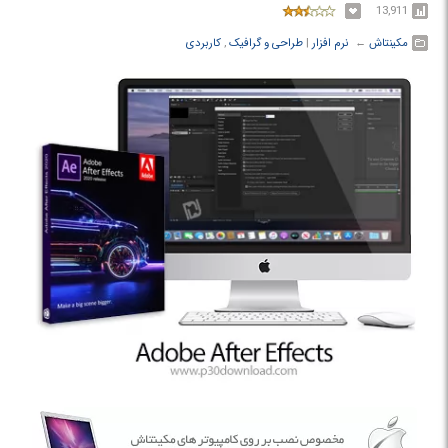
13,911
مکینتاش
← ‏
نرم افزار
‏|
طراحی و گرافیک
,
کاربردی