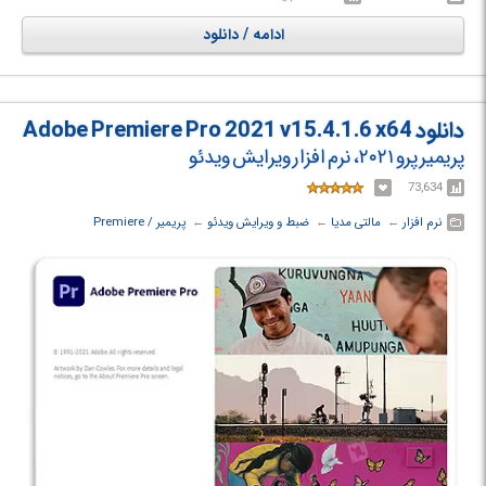
ادامه / دانلود
دانلود Adobe Premiere Pro 2021 v15.4.1.6 x64
پریمیر پرو ۲۰۲۱، نرم افزار ویرایش ویدئو
73,634
نرم افزار
← ‏
مالتی مدیا
← ‏
ضبط و ویرایش ویدئو
← ‏
پریمیر / Premiere