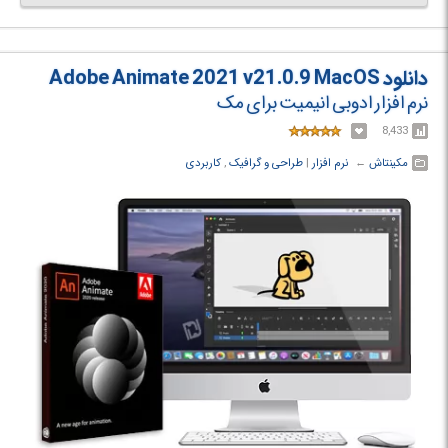
دانلود Adobe Animate 2021 v21.0.9 MacOS
نرم افزار ادوبی انیمیت برای مک
8,433
مکینتاش
← ‏
نرم افزار
‏|
طراحی و گرافیک
,
کاربردی