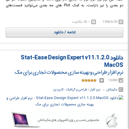
دو بعدی را نیز داراست، به کمک Plot های سه بعدی می‌توانید قسمت‌های
مختلف یک طرح را علامت گذاری کرده و توضیحاتی به آن اضافه کنید؛ پروژه‌های
خود را با دیگران به اشتراک بگذارید و ایده‌های خود را پیاده سازی کنید.
1398/6/25
~ 50 مگابایت
ادامه / دانلود
دانلود Stat-Ease Design Expert v11.1.2.0
MacOS
نرم افزار طراحی و بهینه سازی محصولات تجاری برای مک
10,880
مکینتاش
← ‏
نرم افزار
‏|
طراحی و گرافیک
,
کاربردی