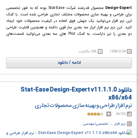
Design-Expert
محصول قدرتمند شرکت Stat-Ease بوده که به طور تخصصی
برای طراحی و بهینه سازی محصولات مختلف تجاری طراحی شده است. با کمک
این نرم افزار می‌توانید یک جهش فوق العاده در کیفیت محصولات خود ایجاد
کنید. این نرم نرم افزار ابزار سه بعدی ساز قوی داشته و همچنین قابلیت طراحی
دو بعدی را نیز داراست، به کمک Plot های سه بعدی می‌توانید قسمت‌های
مختلف یک طرح را علامت گذاری کرده و توضیحاتی به آن اضافه کنید؛ پروژه‌های
خود را با دیگران به اشتراک بگذارید و ایده‌های خود را پیاده سازی کنید.
1398/2/28
336 مگابایت
با بهینه سازی عددی و روش‌های حل عددی می‌توانید طراحی‌های خود را گسترش
ادامه / دانلود
داده و ایده‌های جدیدتر و خلاقانه‌تری را خلق کنید. این نرم افزار از ابزار خروجی و
ورودی قدرتمندی بهره می‌گیرد و سازگاری بالایی با نرم افزارهای مشابه دارد.
دانلود Stat-Ease Design-Expert v11.1.1.0
x86/x64
نرم افزار طراحی و بهینه سازی محصولات تجاری
34,702
نرم افزار
← ‏
تخصصی/مهندسی