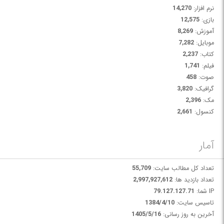
نرم افزار:
14,270
بازی:
12,575
آموزش:
8,269
موبایل:
7,282
کتاب:
2,237
فیلم:
1,741
صوت:
458
گرافیک:
3,820
مک:
2,396
کنسول:
2,661
آمار
تعداد کل مطالب سایت:
55,709
تعداد بازدید ها:
2,997,927,612
IP شما:
79.127.127.71
تاسیس سایت:
1384/4/10
آخرین به روز رسانی:
1405/5/16