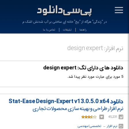
-
در “زندگی” هرگاه از “یخ” خانه ای ساختی بر آب شدنش اشک مری
راهنما
تبلیغات
تماس با ما
نرم افزار: design expert
دانلود ها ی دارای تگ: design expert
5 مورد برای عبارت مورد نظر پیدا شد.
دانلود Stat-Ease Design-Expert v13.0.5.0 x64
نرم افزار طراحی و بهینه سازی محصولات تجاری
45,231
نرم افزار
← ‏
تخصصی/مهندسی