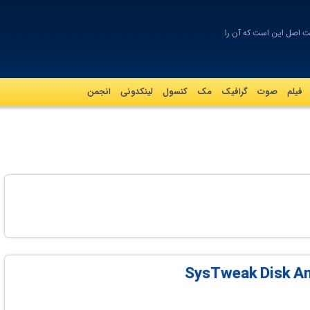
ت اصل این است که آن را خو_
فیلم
صوت
گرافيک
مک
کنسول
لینکدونی
انجمن