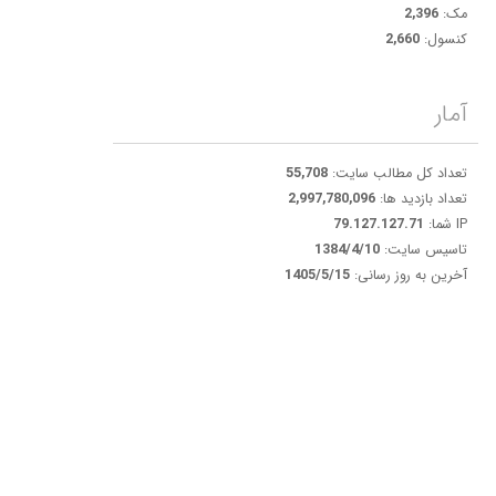
مک:
2,396
کنسول:
2,660
آمار
تعداد کل مطالب سایت:
55,708
تعداد بازدید ها:
2,997,780,096
IP شما:
79.127.127.71
تاسیس سایت:
1384/4/10
آخرین به روز رسانی:
1405/5/15