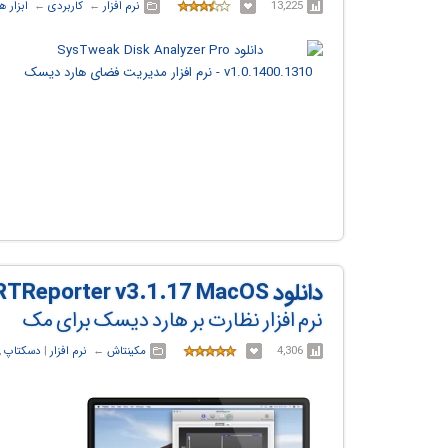
13,225
نرم افزار
← ‏
کاربردی
← ‏
ابزار 
دانلود SMARTReporter v3.1.17 MacOS
نرم افزار نظارت بر هارد دیسک برای مک
4,306
مکینتاش
← ‏
نرم افزار
‏|
دسکتاپ
,