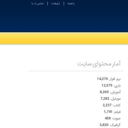
راهنما
تبلیغات
تماس با ما
آمار محتوای سایت
نرم افزار:
14,270
بازی:
12,575
آموزش:
8,269
موبایل:
7,282
کتاب:
2,237
فیلم:
1,741
صوت:
458
گرافیک:
3,820