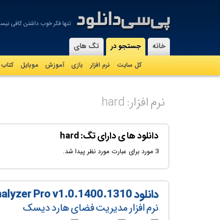
تنها فکر خوب داشتن کافی نیس
-
خانه
جستجو در
تگ های
کل سایت
نرم افزار
بازی
آموزش
موبايل
کتاب
نرم افزار: hard
دانلود ها ی دارای تگ: hard
3 مورد برای عبارت مورد نظر پیدا شد.
دانلود SysTweak Disk Analyzer Pro v1.0.1400.1310
نرم افزار مدیریت فضای هارد دیسک