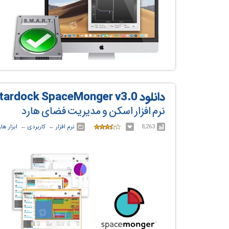
دانلود Stardock SpaceMonger v3.0
نرم افزار اسکن و مدیریت فضای هارد
8,263
نرم افزار
← ‏
کاربردی
← ‏
ابزار ه