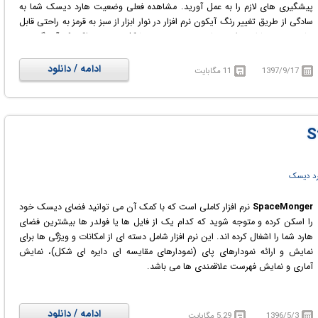
پیشگیری های لازم را به عمل آورید. مشاهده فعلی وضعیت هارد دیسک شما به
سادگی از طریق تغییر رنگ آیکون نرم افزار در نوار ابزار از سبز به قرمز به راحتی قابل
تشخیص و مشاهده است تا در صورت وجود مشکل جدی به فکر بک آپ گیری و
انتقال فایل های مهم خود به جایی امن باشید. این نرم افزار با تمام دیسک های
متصل به سیستم مک سازگار است و می تواند وضعیت همه ی آن ها را نمایش
ادامه / دانلود
1397/9/17
11 مگابایت
دهد. نرم افزار (SMART (Self-Monitoring Analysis and Reporting
Technology یک فن آوری پیشرفته است که به عنوان هشدار دهنده مدرن
سیستم برای نظارت بر مشکلات هارد دیسک طراحی شده است. این نرم افزار
همچنین به فضای آزاد هارد دیسک نیز نظارت می کند زیرا filled boot disk می
تواند منجر به قفل شدن کامل سیستم شود. نرم افزار SMARTReporter دارای گزینه
های اطلاع رسانی قابل تنظیم مختلفی مانند اطلاع رسانی از طریق تغییر آیکون،
ایمیل، هشدار محاوره ای و ... دارد تا هر چه سریع تر در صورت وجود مشکل جدی
ارد دیسک
شما را با خبر کند.
SpaceMonger
نرم افزار کاملی است که با کمک آن می توانید فضای دیسک خود
را اسکن کرده و متوجه شوید که کدام یک از فایل ها یا فولدر ها بیشترین فضای
هارد شما را اشغال کرده اند. این نرم افزار شامل دسته ای از امکانات و ویژگی ها برای
نمایش و ارائه نمودارهای پای (نمودارهای مقایسه ای دایره ای شکل)، نمایش
آماری و نمایش فهرست علاقمندی ها می باشد.
ادامه / دانلود
1396/5/3
5.29 مگابایت