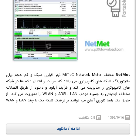
NetMet
مخفف MiTeC Network Meter نرم افزاری سبک و کم حجم برای
مانیتورینگ شبکه های کامپیوتری می باشد که سرعت و انتقال داده ها در شبکه
های کامپیوتری را مدیریت می کند و فرآیند آپلود و دانلود از طریق اتصالات
مختلف اینترنتی به وسیله مودم، ADSL، LAN و WLAN را مدیریت می کند. از
طریق یک رابط کاربری آسان می توانید بر ترافیک شبکه یک یا چند LAN و WAN
به طور همزمان و مستقیم نظارت کنید. زمانی که NetMet را اجرا می کنید نرم افزار
تمام اتصالات شبکه یا آداپتورهای نصب شده بر روی سیستم را اسکن می کند و
1396/9/16
0.8 مگابایت
بلافاصله نظارت بر ترافیک شبکه های ورودی و خروجی را شروع کرده و گزارشات
دقیقی ارائه می دهد.
ادامه / دانلود