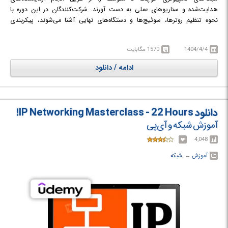
هدایت‌شده و سناریوهای عملی به دست آورند. شرکت‌کنندگان در این دوره با
نحوه تنظیم روترها، سوئیچ‌ها و دستگاه‌های نهایی آشنا می‌شوند، پیکربندی
سرویس‌های اساسی شبکه را یاد می‌گیرند و درک می‌کنند که داده‌ها چگونه در یک
شبکه جریان می‌یابند. آن‌ها همچنین نحوه ایجاد شبکه‌های VLAN، پیکربندی
1404/4/4
1570 مگابایت
مسیریابی بین آن‌ها، تنظیم آدرس‌دهی IP استاتیک و پویا و کار با NAT را فرا
خواهند گرفت و با عملکرد پروتکل‌های STP و DHCP در محیط‌های واقعی آشنا
ادامه / دانلود
می‌شوند. در نهایت، شرکت‌کنندگان قادر خواهند بود توپولوژی‌های شبکه را به طور
کامل ایجاد کرده و مشکلات مربوط به آن‌ها را عیب‌یابی کنند.
در دوره آموزشی Cisco Networking - Packet Tracer Labs با مفاهیم و
پیکربندی تجهیزات شبکه آشنا خواهید شد.
دانلود IP Networking Masterclass - 22 Hours!
آموزش شبکه‌ و آی‌پی
4,048
آموزش
← ‏
شبکه