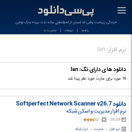
-
«زندگی زیباست وقتی که انسان از لحظه‌های ساده لذت ببرد» مارک تواین
راهنما
تبلیغات
تماس با ما
نرم افزار: lan
دانلود ها ی دارای تگ: lan
16 مورد برای عبارت مورد نظر پیدا شد.
دانلود Softperfect Network Scanner v26.7
نرم افزار مدیریت و اسکن شبکه
28,228
نرم افزار
← ‏
اینترنت
← ‏
ابزار شبکه