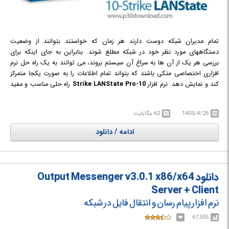
تمام مدیران شبکه دوست دارند هر زمان که خواستند بتوانند از وضعیت
دستگاههای مورد نظر خود در شبکه مطلع شوند. بنابراین به جای اینکه برای
بررسی هر یک از آن ها به سراغ آن سیستم بروند، می توانند به یک راه حل نرم
افزاری اختصاصی متکی باشند که بتواند تمام اطلاعات را به صورت یکجا متمرکز
کند و نمایش دهد. نرم افزار
10-Strike LANState Pro
راه حلی مناسب و مفید
در این زمینه است که با ارائه نقشه ها و دیاگرام های مختلف به مدیران شبکه
کمک می کند تا بتوانند اطلاعات دقیق و جامعی در مورد سیستم ها و دستگاه های
1405/4/26
62 مگابایت
شبکه به دست آورند. اطلاعاتی از جمله آدرس IP، نام DNS و آدرس MAC،
سیستم عامل در حال اجرا، تاریخ و زمان فعلی، آپ تایم و طیف گسترده ای از
ادامه / دانلود
اطلاعات دیگر. ادمین ها می توانند عملیاتی همچون ارسال پیام به دستگاه های
شبکه، خاموش کردن یا ... را با کمک این نرم افزار و از راه دور انجام دهند.
همچنین می توانند گزارشاتی را برای آنالیز ها و بررسی های بعدی ایجاد کنند.
دانلود Output Messenger v3.0.1 x86/x64
Server + Client
نرم افزار پیام رسان و انتقال فایل در شبکه
67,505