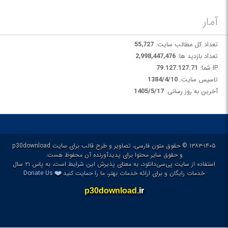
آمار
تعداد کل مطالب سایت:
55,727
تعداد بازدید ها:
2,998,447,476
IP شما:
79.127.127.71
تاسیس سایت:
1384/4/10
آخرین به روز رسانی:
1405/5/17
۱۳۸۳-۱۴۰۵ © حقوق متون فارسی، تصاویر و طرح قالب برای سایت p30download
و حقوق سایر محتوا برای پدیدآورنده آن محفوظ هست.
استفاده از سایت پی‌سی‌دانلود، به معنای پذیرش
این شرایط
است، به پاس ۲۱ سال
❤️
خدمات رایگان و برای ارائه خدمات بهتر، ما را
حمایت کنید
Donate Us
p30download