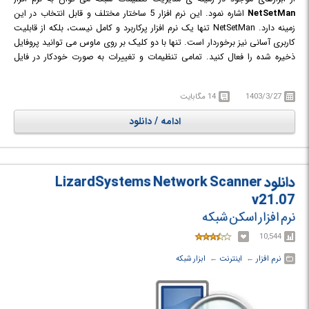
NetSetMan
اشاره نمود. این نرم افزار 5 ساختار مختلف و قابل انتخاب در این
زمینه دارد. NetSetMan تنها یک نرم افزار پرکاربرد و کامل نیست، بلکه از قابلیت
کاربری آسانی نیز برخوردار است. تنها با دو کلیک بر روی ماوس می توانید پروفایل
ذخیره شده را فعال کنید. تمامی تنظیمات و تغییرات به صورت خودکار در فایل
های مجزا ذخیره شده و از آن ها نسخه ی پشتیبان تهیه می شود. به راحتی می
توانید تمام تنظیمات شبکه در رابطه با IP Address ،Subnet Mask ،Default
1403/3/27
14 مگابایت
Gateway ،DNS Server ، نام کامپیوتر، Workgroup ،DNS Domain ،WINS
Server، اجرای اسکریپت، چاپگر پیش فرض و ... را کنترل و مدیریت نمایید.
ادامه / دانلود
دانلود LizardSystems Network Scanner
v21.07
نرم افزار اسکن شبکه
10,544
نرم افزار
← ‏
اینترنت
← ‏
ابزار شبکه