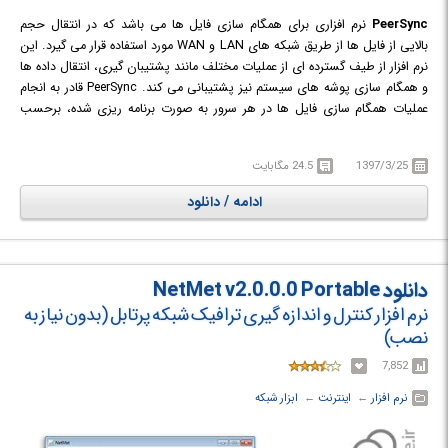
PeerSync
نرم افزاری برای همگام سازی فایل ها می باشد که در انتقال حجم
بالایی از فایل ها از طریق شبکه های LAN و WAN مورد استفاده قرار می گیرد. این
نرم افزار از طیف گسترده ای از عملیات مختلف مانند پشتیبان گیری، انتقال داده ها
و همگام سازی پوشه های سیستم نیز پشتیبانی می کند. PeerSync قادر به انجام
عملیات همگام سازی فایل ها در هر سرور به صورت برنامه ریزی شده، برحسب
درخواست یا از طریق خط فرمان می باشد. PeerSync همچنین در محیط های
LAN یا WAN ای که در آن ها پهنای باند کم و تاخیر شبکه بالا باشد به خوبی عمل
1397/3/25
24.5 مگابایت
می کند. ادغام و پشتیبانی از اغلب پلت فرم های ذخیره سازی، این نرم افزار را
تبدیل به راه حلی ایده آل برای سازمان هایی نموده است که در آن ها سیستم
ادامه / دانلود
های ذخیره سازی مختلف نیاز به تطبیق، همکاری و اشتراک گذاری اطلاعات با
یکدیگر دارند.
دانلود NetMet v2.0.0.0 Portable
نرم افزار کنترل و اندازه گیری ترافیک شبکه پرتابل (بدون نیاز به
نصب)
7,852
نرم افزار
← ‏
اینترنت
← ‏
ابزار شبکه