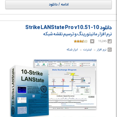
رجیستری، شمارنده های برنامه و ... نیز انجام دهد. نتایج خروجی را نیز می توان
ادامه / دانلود
در قالب فرمت های مختلف XML و JSON استخراج کرد.
دانلود 10-Strike LANState Pro v10.51
نرم افزار مانیتورینگ و ترسیم نقشه شبکه
15,245
نرم افزار
← ‏
اینترنت
← ‏
ابزار شبکه