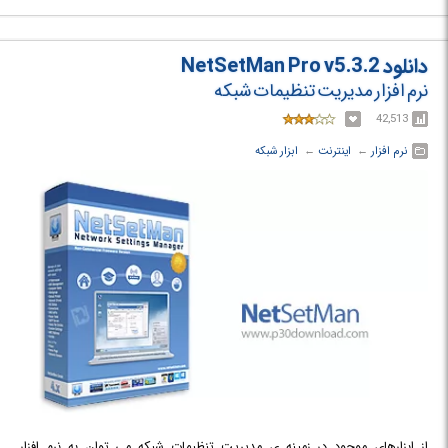
های آدرس دهی IP و Subnetting آشنا خواهید شد.
دانلود NetSetMan Pro v5.3.2
نرم افزار مدیریت تنظیمات شبکه
42,513
نرم افزار
← ‏
اینترنت
← ‏
ابزار شبکه
از ابزارهای موجود در زمینه ی مدیریت تنظیمات شبکه می توان به نرم افزار