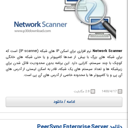
Network Scanner
نرم افزاری برای اسکن IP های شبکه (IP scanner) است که
برای شبکه های بزرگ با بیش از صدها کامپیوتر و یا حتی شبکه های خانگی
کوچک با چند سیستم، کارایی دارد. این برنامه بدون محدودیت قائل شدن برای
زیرشبکه ها و تعداد سیستم های یک شبکه، قادر به اسکن لیستی از آدرس های
آی پی و یا کامپیوتر ها یا محدوده خاصی از آدرس های آی پی است.
Network Scanner تمام منابع به اشتراک گذاری شده در شبکه از جمله سیستم ها
و hidden NetBIOS (Samba) را نمایش می دهد. برای بررسی و رسیدگی به
1400/4/17
2.8 مگابایت
سیستم ها و یا جستجو برای یافتن منابع مشترک و در دسترس یک شبکه، هم
مدیر شبکه و هم کاربران معمولی (با بررسی مجوزهای دسترسی) می توانند از این
ادامه / دانلود
نرم افزار استفاده کنند. نتایج اسکن شبکه به وسیله ی این نرم افزار را می توان به
صورت فایل های XML, HTML یا text ذخیره نمود.
دانلود PeerSync Enterprise Server