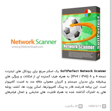
SoftPerfect Network Scanner
یک اسکنر سریع برای پروتکل های اینترنت
نسخه 4 و 6 (IPv4 / IPv6) به همراه طیف گسترده ای از امکانات و ویژگی های
پیشرفته برای مدیران سیستم و کاربران معمولی علاقه مند به امنیت کامپیوتر
است. این برنامه قدرتمند قادر به پینگ کامپیوترها، اسکن پورت ها، کشف پوشه
های به اشتراک گذاشته شده به همراه قابلیت های نمایشی و اعمال فیلترهای
متنوع است. Network Scanner می تواند عملا هر گونه اطلاعات در مورد سیستم
های شبکه را از طریق WMI، SNMP، HTTP، SSH و PowerShell بازیابی کند.
1405/5/11
23 مگابایت
علاوه بر این می تواند عملیات اسکن را برای سرویس های ریموت، فایل های