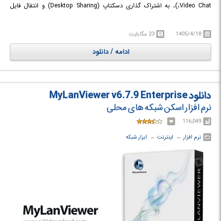
،Video Chat)، به اشتراک گذاری دسکتاپ (Desktop Sharing) و انتقال فایل
(File Transfer) پرداخت و حتی Text Chat و Video Chat را روی وب سایت
هم داشت که قابلیتی مفید برای ویدئو کنفرانس هایی مبتنی بر وب است. این
1405/4/18
23 مگابایت
نرم افزار به سادگی می تواند User ها و Active Directory را خوانده و در دیتابیس
خود ذخیره کند.
ادامه / دانلود
دانلود MyLanViewer v6.7.9 Enterprise
نرم افزار اسکن شبکه های محلی
116,049
نرم افزار
← ‏
اینترنت
← ‏
ابزار شبکه