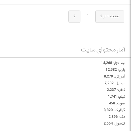
1
صفحه 1 از 2
2
آمار محتوای سایت
نرم افزار:
14,268
بازی:
12,582
آموزش:
8,279
موبایل:
7,282
کتاب:
2,237
فیلم:
1,741
صوت:
458
گرافیک:
3,820
مک:
2,396
کنسول:
2,664