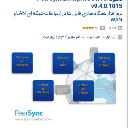
v9.4.0.1015
نرم افزار همگام سازی فایل ها در ارتباطات شبکه ای LAN و
WAN
5,628
نرم افزار
← ‏
کاربردی
← ‏
همگام سازی (Sync)
‏|
ابزار شبکه