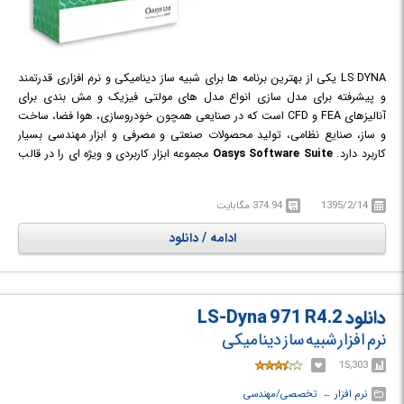
LS DYNA یکی از بهترین برنامه ها برای شبیه ساز دینامیکی و نرم افزاری قدرتمند
و پیشرفته برای مدل سازی انواع مدل های مولتی فیزیک و مش بندی برای
آنالیزهای FEA و CFD است که در صنایعی همچون خودروسازی، هوا فضا، ساخت
و ساز، صنایع نظامی، تولید محصولات صنعتی و مصرفی و ابزار مهندسی بسیار
کاربرد دارد.
Oasys Software Suite
مجموعه ابزار کاربردی و ویژه ای را در قالب
چندین برنامه از جمله PRIMER ،D3PLOT ،T-HIS ،REPORTER و SHELL برای
پیش پردازش، پس پردازش و همچنین آنالیز انواع مدل های طراحی شده در LS
1395/2/14
374.94 مگابایت
DYNA در اختیار مهندسان، محققان، دانشجویان و سایر کاربران می گذارد.
ادامه / دانلود
دانلود LS-Dyna 971 R4.2
نرم افزار شبیه ساز دینامیکی
15,303
نرم افزار
← ‏
تخصصی/مهندسی