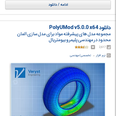
صنعت محور بوده و از مثال ها و پروژه های عملی برای توضیح مباحث مختلف
ادامه / دانلود
استفاده خواهد شد.
در دوره آموزشی Udemy LS DYNA - A Simulation Training with Practical
Applications با آموزش ال اس داینا - شبیه سازی آشنا خواهید شد.
دانلود PolyUMod v5.0.0 x64
مجموعه مدل های پیشرفته مواد برای مدل سازی المان
محدود در مهندسی پلیمر و بیومتریال
2,617
نرم افزار
← ‏
تخصصی/مهندسی