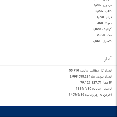
موبایل:
7,282
کتاب:
2,237
فیلم:
1,741
صوت:
458
گرافیک:
3,820
مک:
2,396
کنسول:
2,661
آمار
تعداد کل مطالب سایت:
55,710
تعداد بازدید ها:
2,998,058,284
IP شما:
79.127.127.71
تاسیس سایت:
1384/4/10
آخرین به روز رسانی:
1405/5/16