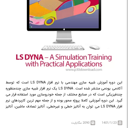
این دوره آموزش شبیه سازی مهندسی با نرم افزار LS DYNA است که توسط
آکادمی یودمی منتشر شده است. LS DYNA یک نرم افزار شبیه سازی چندمنظوره
چندفیزیکی است که در صنایع مختلف از جمله خودروسازی مورد استفاده قرار می
گیرد. این دوره آموزشی کاملا پروژه محور بوده و از جمله مهم ترین کاربردهای نرم
افزار LS DYNA می توان به آنالیز خطی و غیرخطی، آنالیز تصادف ماشین، آنالیز
تاثیر، آنالیز ایمنی سرنشینان و وسایل نقلیه و ... اشاره کرد. این دوره آموزشی به
چندین بخش کاملا جداگانه تفسیم شده است که میان آن ها وحدت موضوعی
1401/1/23
2090 مگابایت
وجود داشته و از آسان به پیشرفته مرتبط شده است. این دوره آموزشی کاملا