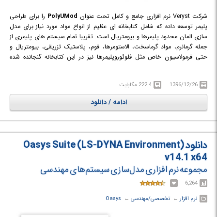
شرکت Veryst نرم افزاری جامع و کامل تحت عنوان
PolyUMod
را برای طراحی
پلیمر توسعه داده که شامل کتابخانه ای عظیم از انواع مواد مورد نیاز برای مدل
سازی المان محدود پلیمرها و بیومتریال است. تقریبا تمام سیستم های پلیمری از
جمله گرمانرم، مواد گرماسخت، الاستومرها، فوم، پلاستیک تزریقی، بیومتریال و
حتی فرمولاسیون خاص مثل فلوئوروپلیمرها نیز در این کتابخانه گنجانده شده
است. کتابخانه PolyUMod در نرم افزار هایی چون Abaqus/Standard
،Abaqus/Explicit ،ANSYS ،LS-DYNA ،MSC.Marc و COMSOL Multiphysics
1396/12/26
222.4 مگابایت
قابل استفاده است و به مهندسان این امکان را می دهد که بدون داشتن دانش و
آگاهی ویژه از مدل سازی مواد طرح های خود را با ماده مد نظرشان پیاده سازی
ادامه / دانلود
کنند. همراه با PolyUMod نرم افزار دیگری تحت عنوان MCalibration نیز بر روی
سیستم نصب خواهد شد که به طراحان در کالیبره نمودن مدل های مواد با
استفاده از داده های تجربی موجود کمک شایانی می کند. با بهره گیری از
MCalibration می توانید مدل مواد استفاده شده در نرم افزار های Abaqus
دانلود Oasys Suite (LS-DYNA Environment)
،ANSYS ،LS-DYNA یا MSC را به راحتی کالیبره و اندازه گیری کنید.
v14.1 x64
مجموعه نرم افزاری مدل‌سازی سیستم‌های مهندسی
6,264
نرم افزار
← ‏
تخصصی/مهندسی
← ‏
Oasys