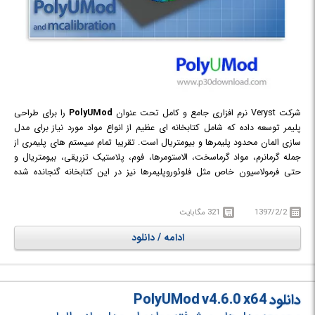
شرکت Veryst نرم افزاری جامع و کامل تحت عنوان
PolyUMod
را برای طراحی
پلیمر توسعه داده که شامل کتابخانه ای عظیم از انواع مواد مورد نیاز برای مدل
سازی المان محدود پلیمرها و بیومتریال است. تقریبا تمام سیستم های پلیمری از
جمله گرمانرم، مواد گرماسخت، الاستومرها، فوم، پلاستیک تزریقی، بیومتریال و
حتی فرمولاسیون خاص مثل فلوئوروپلیمرها نیز در این کتابخانه گنجانده شده
است. کتابخانه PolyUMod در نرم افزار هایی چون Abaqus/Standard
،Abaqus/Explicit ،ANSYS ،LS-DYNA ،MSC.Marc و COMSOL Multiphysics
1397/2/2
321 مگابایت
قابل استفاده است و به مهندسان این امکان را می دهد که بدون داشتن دانش و
آگاهی ویژه از مدل سازی مواد طرح های خود را با ماده مدنظرشان پیاده سازی
ادامه / دانلود
کنند. همراه با PolyUMod نرم افزار دیگری تحت عنوان MCalibration نیز بر روی
سیستم نصب خواهد شد که به طراحان در کالیبره نمودن مدل های مواد با
استفاده از داده های تجربی موجود کمک شایانی می کند. با بهره گیری از
MCalibration می توانید مدل مواد استفاده شده در نرم افزار های Abaqus
دانلود PolyUMod v4.6.0 x64
،ANSYS ،LS-DYNA یا MSC را به راحتی کالیبره و اندازه گیری کنید.