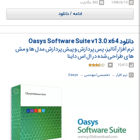
1396/6/13
362 مگابایت
5 ابزار PRIMER و D3PLOT و T/HIS و REPORTER و SHELL است که در ادامه
به توضیح درباره‌ی هر یک از آن‌ها می‌پردازیم.
ادامه / دانلود
دانلود Oasys Software Suite v13.0 x64
نرم افزار آنالیز، پس پردازش و پیش پردازش مدل ها و مش
های طراحی شده در ال اس داینا
10,412
نرم افزار
← ‏
تخصصی/مهندسی
← ‏
Oasys