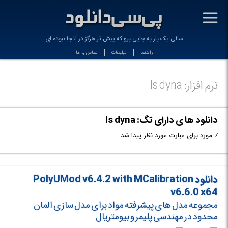
-
سالی یک بار به جایی برو که پیش تر هرگز در آنجا نبوده ای
راهنما
تبلیغات
تماس با ما
نرم افزار: ls dyna
دانلود ها ی دارای تگ: ls dyna
7 مورد برای عبارت مورد نظر پیدا شد.
دانلود PolyUMod v6.4.2 with MCalibration
v6.6.0 x64
مجموعه مدل های پیشرفته مواد برای مدل سازی المان
محدود در مهندسی پلیمر و بیومتریال