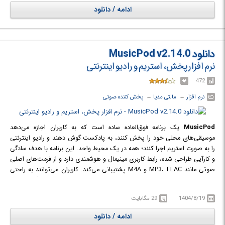
ادامه / دانلود
دانلود MusicPod v2.14.0
نرم افزار پخش، استریم و رادیو اینترنتی
472
نرم افزار
← ‏
مالتی مدیا
← ‏
پخش کننده صوتی
MusicPod
یک برنامه فوق‌العاده ساده است که به کاربران اجازه می‌دهد
موسیقی‌های محلی خود را پخش کنند، به پادکست گوش دهند و رادیو اینترنتی
را به صورت استریم اجرا کنند؛ همه در یک محیط واحد. این برنامه با هدف سادگی
و کارآیی طراحی شده، رابط کاربری مینیمال و هوشمندی دارد و از فرمت‌های اصلی
صوتی مانند MP3، FLAC و M4A پشتیبانی می‌کند. کاربران می‌توانند به راحتی
فایل‌های موسیقی خود را اضافه کنند، پادکست‌ها را دنبال کرده و برای گوش دادن
آفلاین دانلود نمایند یا ایستگاه‌های رادیویی را بر اساس نام، برچسب یا کشور
1404/8/19
29 مگابایت
مرور کنند. MusicPod رایگان است، سریع اجرا می‌شود و بدون ایجاد هیچ
پیچیدگی‌ای، تمام وظایف را به سادگی انجام می‌دهد.
ادامه / دانلود