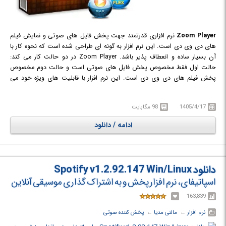
Zoom Player
نرم افزاری قدرتمند جهت پخش فایل های صوتی و نمایش فیلم
های دی وی دی است. این نرم افزار به گونه ای طراحی شده است که نحوه کار با
آن بسیار ساده و انعطاف پذیر باشد. Zoom Player در دو حالت کار می کند:
حالت اول فقط مخصوص پخش فایل های صوتی است و حالت دوم مخصوص
پخش فیلم های دی وی دی است. این نرم افزار با قابلیت های ویژه خود می
تواند جانشین مناسبی برای نرم افزارهای مشابه خود باشد. Zoom Player توانایی
خاصی در پخش و بزرگ نمایی تصاویر ویدیوئی بدون افت کیفیت دارد.
1405/4/17
98 مگابایت
این نرم افزار تقریباً از تمامی فرمت های رایج صوتی و تصویری پشتیبانی می کند:
AVI, Matroska (MKV), QuickTime (MOV), Cellphone 3GPP (3GP), Flash
ادامه / دانلود
(SWF), RealMedia (RA/RM/RMVB/RAM), Windows Media Format
(ASF/WMV/WMA including DRM with WMV Professional version), OGG
Movie (OGM), MPEG1 (MPG/VCD), MPEG2 (MPG/SVCD/VOB), MPEG4
(DIVX/XVID/ISO), VP3-VP6, MPEG Layer 3 (MP3), Vorbis Audio (OGG),
دانلود Spotify v1.2.92.147 Win/Linux
Dolby Digital (AC3), Advanced Audio Coding (AAC), MusePack Audio
اسپاتیفای، نرم افزار پخش و به اشتراک گذاری موسیقی آنلاین
(MPC), FLAC Audio (FLAC), OptimFROG Audio, Monkey Audio (APE),
Wave Audio (WAV), CD-Audio
163,839
نرم افزار
← ‏
مالتی مدیا
← ‏
پخش کننده صوتی