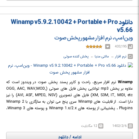
دانلود Winamp v5.9.2.10042 + Portable + Pro
v5.66
وین‌امپ، نرم افزار مشهور پخش صوت
433,195
نرم افزار
← ‏
مالتی مدیا
← ‏
پخش کننده صوتی
Winamp
نرم افزار سریع، راحت و کاربر پسند پخش صوت در ویندوز است که
علاوه بر پخش mp3 توانایی پخش فایل های صوتی (OGG, AAC, WAV,MOD,
XM, S3M, IT, MIDI, etc) فایل های تصویری (AVI, ASF, MPEG, NSV) را نیز
دارا است. از قابلیت های Winamp سری پنج می توان به سازگاری با Winamp 2
Plug-ins ، پشتیبانی از پوسته های Winamp 1.x/2.x و پوسته های Winamp 3،
رقص نور های جذاب، کتابخانه فایل های صوتی، پشتیبانی از رادیو و تلویزیون
اینترنتی، تبدیل سی دی های صوتی به mp3 و رایت سی دی اشاره کرد.
1402/2/6
12 مگابایت
نسخه Pro تمامی ویژگی های بالا را دارا است. ولی نسخه Lite دارای امکانات
کمتری است و قابلیت های چون کتابخانه فایل های صوتی، رادیو و تلویزیون
ادامه / دانلود