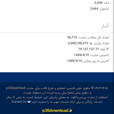
مک:
2,396
کنسول:
2,664
آمار
تعداد کل مطالب سایت:
55,710
تعداد بازدید ها:
2,998,198,373
IP شما:
79.127.127.71
تاسیس سایت:
1384/4/10
آخرین به روز رسانی:
1405/5/16
۱۳۸۳-۱۴۰۵ © حقوق متون فارسی، تصاویر و طرح قالب برای سایت p30download
و حقوق سایر محتوا برای پدیدآورنده آن محفوظ هست.
استفاده از سایت پی‌سی‌دانلود، به معنای پذیرش
این شرایط
است، به پاس ۲۱ سال
❤️
خدمات رایگان و برای ارائه خدمات بهتر، ما را
حمایت کنید
Donate Us
p30download