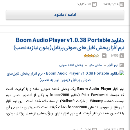
1401/5/14
23 مگابایت
تواند با بهترین کیفیت ممکن صداها را برای کاربران به حرف در آورد.
ادامه / دانلود
دانلود Boom Audio Player v1.0.38 Portable
نرم افزار پخش فایل‌های صوتی پرتابل (بدون نیاز به نصب)
6,956
نرم افزار
← ‏
مالتی مدیا
← ‏
پخش کننده صوتی
نرم افزار
Boom Audio Player
یک پخش کننده صوتی ساده و با کیفیت است
که توسط Peter Pawlowski (خالق foobar2000 و یکی از اعضای اصلی تیم
توسعه دهنده Winamp از شرکت Nullsoft) توسعه داده شده است. این نرم افزار
در واقع از سورس کدهای foobar2000 نشأت گرفته است که می‌توان به نوعی آن
را تضمین شده در نظر گرفت. این نرم افزار دارای ویژگی‌هایی از قبیل پرتابل بودن،
Standalone بودن، توانایی نمایش کاور CD و پخش مستقیم ترک صوتی در یک
ویدئوی MP4 بدون نیاز به پخش کننده ویدئو است و توانایی تشخصی خودکار
1401/5/14
0.96 مگابایت