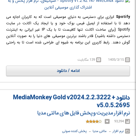
Spotify
ابزاری برای دسترسی به دنیای موسیقی است که به کاربران اجازه می
دهد تا با استفاده از ایمیل فیس بوک خود و یا ایجاد یک اکانت در سایت
Spotify (برای ساخت اکانت تنها کافیست تا با یک IP غیر ایرانی به اینترنت
دسترسی داشته باشید) قادر باشند برترین موسیقی های دنیا را به صورت آنلاین
گوش دهند. رابط کاربری این برنامه به شیوه ای طراحی شده است تا به راحتی
برای تمام کاربران قابل استفاده باشد. در واقع اسپاتیفای یک سرویس پخش آهنگ
است که نصب نرم افزار Spotify، امکان اتصال به دیتابیس آن -که حاوی آهنگ
1405/3/15
139 مگابایت
هایی از هنرمندان سرتاسر جهان است- را فراهم می کند. امکان گوش دادن به
استریم های آنلاین میلیون ها عنوان موسیقی، جستجوی پیشرفته (براساس نام
ادامه / دانلود
خواننده، آلبوم، سبک موسیقی و...)، به اشتراک گذاری و امکان دسته بندی آهنگ
ها در پلی لیست های دلخواه، تعدادی از برترین ویژگی های این نرم افزار
محسوب می شوند.
دانلود MediaMonkey Gold v2024.2.2.3222 +
v5.0.5.2695
نرم افزار مدیریت و پخش فایل های مالتی مدیا
93,394
نرم افزار
← ‏
مالتی مدیا
← ‏
پخش کننده صوتی