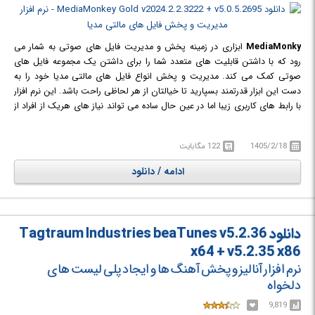
MediaMonky
ابزاری در زمینه پخش و مدیریت فایل های صوتی به شمار می
رود که با داشتن قابلیت های متعدد شما را برای داشتن یک مجموعه فایل های
صوتی کمک می کند. مدیریت و پخش انواع فایل های مالتی مدیا خود را به
دست این ابزار قدرتمند بسپارید تا خیالتان از هر لحاظی راحت باشد. این نرم افزار
با رابط های کاربری زیبا اما در عین حال ساده می تواند نیاز های هریک از افراد از
مبتدی گرفته تا حرفه ای را برآورده سازد.
نرم افزار MediaMonky با پشتیبانی از اکثر فرمت های صوتی می تواند با بهترین
1405/2/18
122 مگابایت
کیفیت ممکن صداها را برای کاربران به حرف در آورد.
ادامه / دانلود
دانلود Tagtraum Industries beaTunes v5.2.36
x64 + v5.2.35 x86
نرم افزار آنالیز و پخش آهنگ ها و ایجاد پلی لیست های
دلخواه
9,819