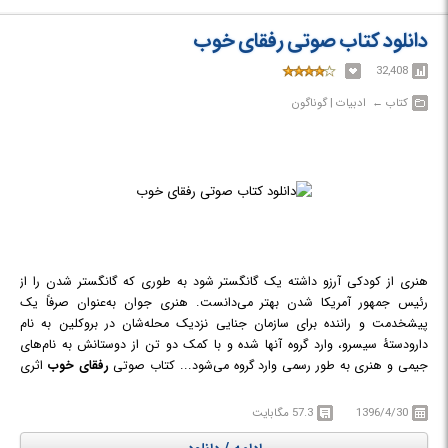
دانلود کتاب صوتی رفقای خوب
32,408
کتاب‎ ← ‏ ادبیات | گوناگون
هنری از کودکی آرزو داشته یک گانگستر شود به طوری که گانگستر شدن را از
رئیس جمهور آمریکا شدن بهتر می‌دانست. هنری جوان به‌عنوان صرفاً یک
پیشخدمت و راننده برای سازمان جنایی نزدیک محله‌شان در بروکلین به نام
دارودستهٔ سیسرو، وارد گروه آنها شده و با کمک دو تن از دوستانش به نام‌های
جیمی و هنری به طور رسمی وارد گروه می‌شود... کتاب صوتی
رفقای خوب
اثری
از نیکلاس پلیگ, مارتین اسکورسیزی می باشد که این نمایش صوتی به تهیه
کنندگی محمد مهاجر در اداره ی کل نمایش تهیه و تولید شده است.
1396/4/30
57.3 مگابایت