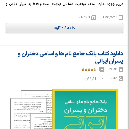
مرزی وجود ندارد. سقف موفقیت شما بی نهایت است و فقط به میزان تلاش و
بلند اندیشی شما بستگی دارد. در این حرفه بر خلاف شغل های معمولی که حقوق
شما کاملا محدود است، اینجا می توانید هر چه قدر که دوست دارید از اینترنت
1395/6/14
1 مگابایت
درآمد کسب کنید.
ادامه / دانلود
دانلود کتاب بانک جامع نام ها و اسامی دختران و
پسران ایرانی
39,530
کتاب‎ ← ‏ ادبیات | گوناگون