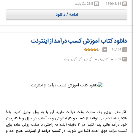
گردآوری شود.
1396/3/16
23.5 مگابایت
ادامه / دانلود
دانلود کتاب آموزش کسب درآمد از اینترنت
15,164
کتاب‎ ← ‏ کامپیوتر‎ ← ‏ آی تی | گوناگون , وب
اگر حتی روزی یک ساعت وقت فراغت دارید آن را به پول تبدیل کنید. بله!
بالاخره شما هم می توانید از کسب و کار اینترنتی و به آسانی در منزل و با کامپیوتر
خود درآمد عالی پیدا کنید. در ۳ دقیقه آینده به راحتی با هفت روش ساده برای
کسب درآمد فوق العاده آشنا می شوید. در
کسب درآمد از اینترنت
هیچ حد و