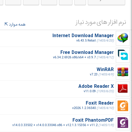
هرچند این کار را کورکورانه انجام می دهند
- نگران ارسال فایل های بزرگ نباشید؛ چمدان شما 30 مگابایت جا دارد
- این ویروس، همه چیز را آلوده می کند
- این آدمهای معروف از کجا آمده اند؟
نرم افزار های مورد نیاز
همه موارد
- چاق سلامتی با ویندوز؛ به نرم افزارهایتان سلام برسانید
- دوربین کوچک، رسوایی بزرگ
Internet Download Manager
- و ...
v6.43.5 Retail
(1405/4/20)
Free Download Manager
v6.34.2.6926 x86/x64 + v3.9.7
(1405/4/12)
WinRAR
v7.23
(1405/4/9)
Adobe Reader X
v11.0.09
(1393/6/25)
Foxit Reader
v2026.1.2.36540
(1405/4/10)
Foxit PhantomPDF
v14.0.3.33502 + v14.0.0.33046 x86 + v12.1.3.15356 + v11.2
(1405/1/9)