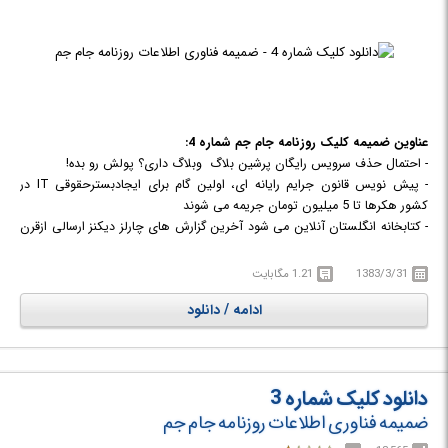
عناوین ضمیمه کلیک روزنامه جام جم شماره 4:
- احتمال حذف سرویس رایگان پرشین بلاگ وبلاگ داری؟ پولش رو بده!
- پیش نویس قانون جرایم رایانه ای، اولین گام برای ایجادبسترحقوقی IT در
کشور هکرها تا 5 میلیون تومان جریمه می شوند
- کتابخانه انگلستان آنلاین می شود آخرین گزارش های چارلز دیکنز ارسالی ازقرن
19
- تعریف یاب گوگل؛ یک دایرة المعارف جامع در پاسخ جستجوی شما پدربزرگ
1383/3/31
1.21 مگابایت
باهوش تر از قبل
ادامه / دانلود
- نسل جدید و پر قدرت دیسک های سخت رایانه نام: SATA سرعت: 150
مگابایت درثانیه
- IT زندگی را برای تنبل ها هر روز شیرین تر می کند خانه های هوشمند
باخدمتکاران نامریی
دانلود کلیک شماره 3
- فناوری بی سیم بلوتوس و چشم انداز رویایی دنیای IT گریز از سیم های مزاحم
- دغدغه های لئوناردو چیاریگلیونه، پدر فناوری فشرده سازی فایل های موسیقی
ضمیمه فناوری اطلاعات روزنامه جام جم
بچه ناخلفی به نام MP3