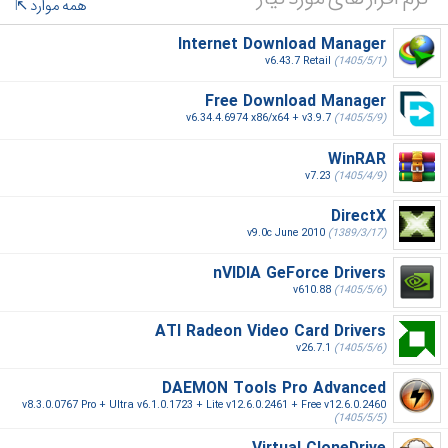
همه موارد
Internet Download Manager
v6.43.7 Retail
(1405/5/1)
Free Download Manager
v6.34.4.6974 x86/x64 + v3.9.7
(1405/5/9)
WinRAR
v7.23
(1405/4/9)
DirectX
v9.0c June 2010
(1389/3/17)
nVIDIA GeForce Drivers
v610.88
(1405/5/6)
ATI Radeon Video Card Drivers
v26.7.1
(1405/5/6)
DAEMON Tools Pro Advanced
v8.3.0.0767 Pro + Ultra v6.1.0.1723 + Lite v12.6.0.2461 + Free v12.6.0.2460
(1405/5/5)