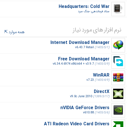
Headquarters: Cold War
ستاد فرماندهی: جنگ سرد‎
نرم افزار های مورد نیاز
همه موارد
Internet Download Manager
v6.43.7 Retail
(1405/5/1)
Free Download Manager
v6.34.4.6974 x86/x64 + v3.9.7
(1405/5/9)
WinRAR
v7.23
(1405/4/9)
DirectX
v9.0c June 2010
(1389/3/17)
nVIDIA GeForce Drivers
v610.88
(1405/5/6)
ATI Radeon Video Card Drivers