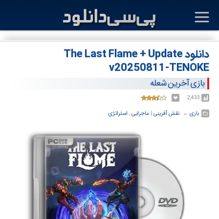
دانلود The Last Flame + Update
v20250811-TENOKE
بازی آخرین شعله
2,433
بازی
← ‏
نقش آفرینی
‏|
ماجرایی
,
استراتژی