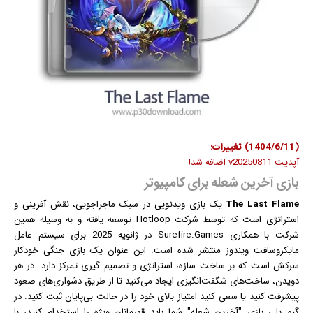
(1404/6/11) تغییرات:
آپدیت v20250811 اضافه شد!
بازی آخرین شعله برای کامپیوتر
The Last Flame
یک
بازی
ویدئویی در سبک ماجراجویی، نقش آفرینی و
استراتژی است که توسط شرکت Hotloop توسعه یافته و به وسیله همین
شرکت با همکاری Surefire.Games در ژانویه 2025 برای سیستم عامل
مایکروسافت
ویندوز
منتشر شده است. این عنوان یک بازی جنگی خودکار
سرکش است که بر ساخت سازه، استراتژی و تصمیم گیری تمرکز دارد. در هر
دویدن، ساخت‌های شگفت‌انگیزی ایجاد می‌کنید تا از طریق دشواری‌های صعود
پیشرفت کنید یا سعی کنید امتیاز بالای خود را در حالت بی‌پایان ثبت کنید. در
گیم پلی بازی "آخرین شعله" شما باید قهرمانان ویژه را استخدام کنید، با