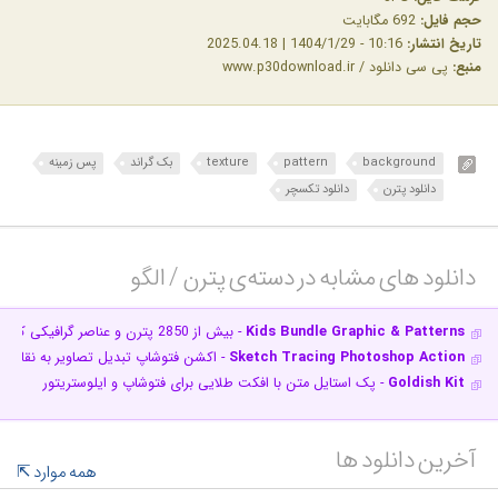
حجم فایل:
692 مگابایت
تاریخ انتشار:
10:16 - 1404/1/29 | 2025.04.18
منبع:
پی سی دانلود / www.p30download.ir
background
pattern
texture
بک گراند
پس زمینه
دانلود پترن
دانلود تکسچر
دانلود های مشابه در دسته‌ی‌ پترن / الگو‎
Kids Bundle Graphic & Patterns
- بیش از 2850 پترن و عناصر گرافیکی کودکانه
Sketch Tracing Photoshop Action
- اکشن فتوشاپ تبدیل تصاویر به نقاش
Goldish Kit
- پک استایل متن با افکت طلایی برای فتوشاپ و ایلوستریتور
آخرین دانلود ها
همه موارد