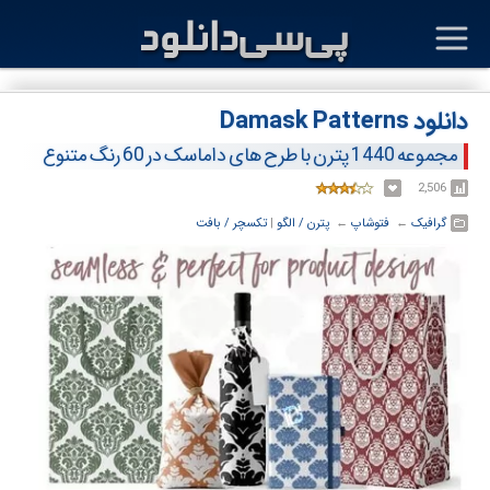
دانلود Damask Patterns
مجموعه 1440 پترن با طرح های داماسک در 60 رنگ متنوع
2,506
گرافیک
← ‏
فتوشاپ
← ‏
پترن / الگو
‏|
تکسچر / بافت