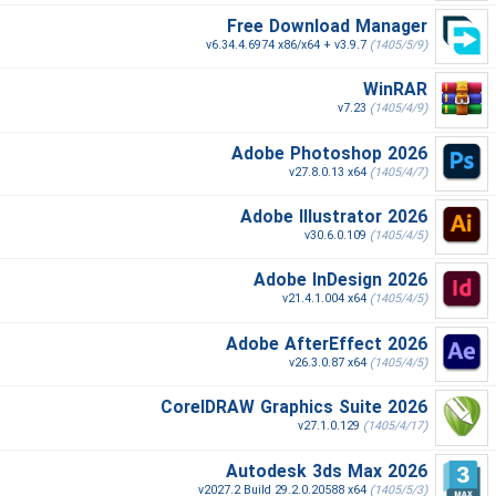
Free Download Manager
v6.34.4.6974 x86/x64 + v3.9.7
(1405/5/9)
WinRAR
v7.23
(1405/4/9)
Adobe Photoshop 2026
v27.8.0.13 x64
(1405/4/7)
Adobe Illustrator 2026
v30.6.0.109
(1405/4/5)
Adobe InDesign 2026
v21.4.1.004 x64
(1405/4/5)
Adobe AfterEffect 2026
v26.3.0.87 x64
(1405/4/5)
CorelDRAW Graphics Suite 2026
v27.1.0.129
(1405/4/17)
Autodesk 3ds Max 2026
v2027.2 Build 29.2.0.20588 x64
(1405/5/3)