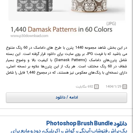
در این بخش شاهد مجموعه 1440 پترن با طرح های داماسک در 60 رنگ متنوع
می باشید که با فرمت JPG بر روی سایت برای دانلود قرار گرفته است. این بسته
شامل پترن‌های داماسک (Damask Patterns) با کیفیت بالا و وضوح بسیار
شفاف در 60 رنگ مختلف است. هر یک از این پترن‌ها علاوه بر نسخه اصلی،
دارای نسخه‌ای با رنگ‌های معکوس نیز هستند، که در مجموع 1,440 فایل را شامل
می‌شود. این مجموعه پترن قابل استفاده در پروژه‌های خلاقانه و چاپ روی
محصولات فیزیکی هستند.
1404/1/29
692 مگابایت
ادامه / دانلود
دانلود Photoshop Brush Bundle
پک براش فتوشاپ آبرنگی، گواش، اکریلیک، دود و مایع برای