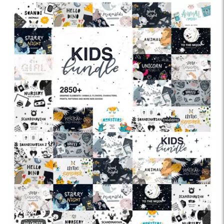
Photoshop Action Bundle
- بیش از 500 اکشن فتوشاپ با افکت های نقاشی رنگ روغن، اکریلیک، کارتونی، نئونی و
Touch Presets Bundle
- پک پریست لایت روم متنوع برای دسکتاپ و موبایل
Clouds Stamp Brushes Pack
- مجموعه براش فتوشاپ ابر با شکل های مختلف
Crafter's Dream Sublimation Bundle
- پک عناصر طراحی رنگارنگ شامل کلی
Supreme Fantasy PS Action Bundle
- پک اکشن فتوشاپ با 19 افکت فانتزی متنوع
Hair Photoshop Brushes
- مجموعه براش فتوشاپ مو
- 99 گرادینت و پترن هنری فتوشاپ
Photoshop Gradients + Texture Patterns
Lightroom Presets Bundles
- مجموعه بزرگ پریست لایت روم با افکت های ح
ادامه فهرست ...