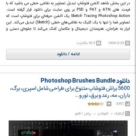
در این بخش شاهد اکشن فتوشاپ تبدیل تصاویر به نقاشی خطی می باشید که با
فرمت های ATN و PAT و PSD بر روی سایت برای دانلود قرار گرفته است.
Sketch Tracing Photoshop Action یک اکشن حرفه‌ای برای فتوشاپ است که
تصاویر شما را تنها با یک کلیک به نقاشی‌های خطی (Sketch) تبدیل می‌کند. این
ابزار به طراحان، هنرمندان دیجیتال و عکاسان کمک می‌کند تا جلوه‌ای دستی و
اسکیسی به تصاویر خود اضافه کنند و پروژه‌های خلاقانه‌ای ایجاد کنند. با استفاده
از این اکشن، تنها در چند ثانیه، طرح‌هایی شبیه به طراحی دستی ایجاد کنید و به
1404/2/29
54.9 مگابایت
آثار خود جلوه‌ای هنری بدهید.
ادامه / دانلود
دانلود Photoshop Brushes Bundle
5600 براش فتوشاپ متنوع برای طراحی شامل اسپری، برگ،
باران، مه، رعد و برق، نور و ...
3,951
گرافیک‎ ← ‏ فتوشاپ‎ ← ‏ براش / قلمو