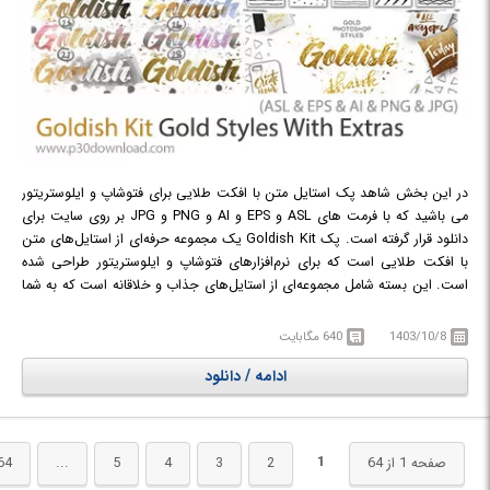
در این بخش شاهد پک استایل متن با افکت طلایی برای فتوشاپ و ایلوستریتور
می باشید که با فرمت های ASL و EPS و AI و PNG و JPG بر روی سایت برای
دانلود قرار گرفته است. پک Goldish Kit یک مجموعه حرفه‌ای از استایل‌های متن
با افکت طلایی است که برای نرم‌افزارهای فتوشاپ و ایلوستریتور طراحی شده
است. این بسته شامل مجموعه‌ای از استایل‌های جذاب و خلاقانه است که به شما
کمک می‌کند متون خود را به‌صورت طلاکاری شده و لوکس نمایش دهید. این پک
به شما کمک می‌کند تا در پروژه‌های طراحی خود جلوه‌ای لوکس و حرفه‌ای ایجاد
1403/10/8
640 مگابایت
کنید و به‌راحتی از جلوه‌های طلایی برای افزایش جذابیت طراحی‌های خود
ادامه / دانلود
استفاده نمایید.
1
صفحه 1 از 64
2
3
4
5
...
64