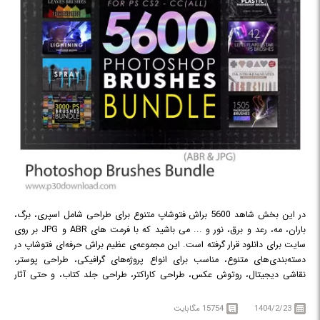
در این بخش شاهد 5600 براش فتوشاپ متنوع برای طراحی شامل اسپری، برگ،
باران، مه، رعد و برق، نور و ... می باشید که با فرمت های ABR و JPG بر روی
سایت برای دانلود قرار گرفته است. این مجموعه‌ی عظیم براش حرفه‌ای فتوشاپ در
دسته‌بندی‌های متنوع، مناسب برای انواع پروژه‌های گرافیکی، طراحی پوستر،
نقاشی دیجیتال، روتوش عکس، طراحی کاراکتر، طراحی جلد کتاب، و حتی آثار
هنری انتزاعی می باشد. اگر به دنبال ارتقای سطح طراحی خود هستید و
می‌خواهید مجموعه‌ای همه‌کاره از براش‌ها را همیشه در اختیار داشته باشید، این
1404/2/23
15754 مگابایت