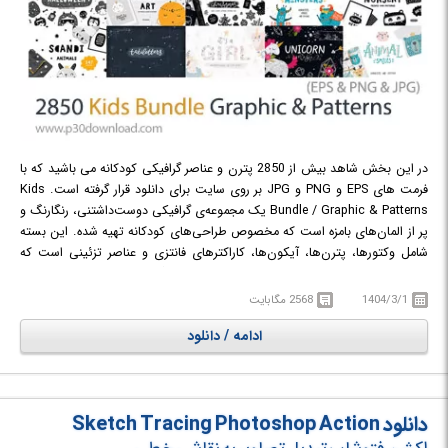
در این بخش شاهد بیش از 2850 پترن و عناصر گرافیکی کودکانه می باشید که با
فرمت های EPS و PNG و JPG بر روی سایت برای دانلود قرار گرفته است. Kids
Bundle / Graphic & Patterns یک مجموعه‌ی گرافیکی دوست‌داشتنی، رنگارنگ و
پر از المان‌های بامزه است که مخصوص طراحی‌های کودکانه تهیه شده. این بسته
شامل وکتورها، پترن‌ها، آیکون‌ها، کاراکترهای فانتزی و عناصر تزئینی است که
برای پروژه‌های مرتبط با کودکان طراحی شده‌اند. اگر دنبال هویت بصری برند
کودکانه هستید (مثل فروشگاه لباس کودک، اسباب‌بازی یا مهد کودک)، این نوع
1404/3/1
2568 مگابایت
بسته‌ها به شدت می توانند به شما کمک کنند یک استایل خاص و هماهنگ
ادامه / دانلود
بسازید.
دانلود Sketch Tracing Photoshop Action