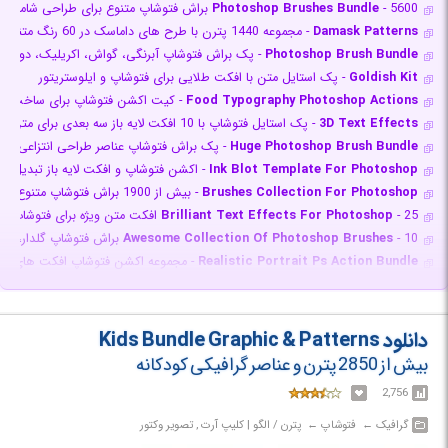
- 5600 براش فتوشاپ متنوع برای طراحی شامل اسپری، برگ، باران، مه، رعد و برق، نور
Photoshop Brushes Bundle
Damask Patterns
- مجموعه 1440 پترن با طرح های داماسک در 60 رنگ متنوع
Photoshop Brush Bundle
- پک براش فتوشاپ آبرنگی، گواش، اکریلیک، دود و 
Goldish Kit
- پک استایل متن با افکت طلایی برای فتوشاپ و ایلوستریتور
Food Typography Photoshop Actions
- کیت اکشن فتوشاپ برای ساخت تایپ
3D Text Effects
- پک استایل فتوشاپ با 10 افکت لایه باز سه بعدی برای متن
Huge Photoshop Brush Bundle
- پک براش فتوشاپ عناصر طراحی انتزاعی، جوهر
Ink Blot Template For Photoshop
- اکشن فتوشاپ و افکت لایه باز تبدیل تصا
Brushes Collection For Photoshop
- بیش از 1900 براش فتوشاپ متنوع برای نقاشی دیجیتال
- 25 افکت متن ویژه برای فتوشاپ
Brilliant Text Effects For Photoshop
- 10 براش فتوشاپ گلدار، گرانج، خط خطی، اسپری رنگ و ...
Awesome Collection Of Photoshop Brushes
Realistic Portrait Ps Action Bundle
- مجموعه اکشن فتوشاپ افکت های واقع گ
Brushes Collection For Photoshop
- بیش از 300 براش فتوشاپ عناصر طراحی نقاشی
Special Mega Clipart Bundle
- مجموعه کلیپ آرت با المان های گرافیکی مت
Colorful Background Illustration Bundle
- مجموعه بک گراندهای رنگارنگ 
دانلود Kids Bundle Graphic & Patterns
Advance Effect Photoshop Action Bundle
- پک اکشن فتوشاپ با 20 افکت حرفه ای متنوع
بیش از 2850 پترن و عناصر گرافیکی کودکانه
Vintage Photo Effect Bundle
- مجموعه اکشن فتوشاپ و افکت های لایه باز و
2,756
Underwater Photoshop Brushes
- پک براش فتوشاپ عناصر زیر آب شامل حباب
Best Lightroom Presets Bundle
- بیش از 200 بهترین پریست های لایت روم برای موبایل و دسکتاپ
گرافیک‎ ← ‏ فتوشاپ‎ ← ‏ پترن / الگو | کلیپ آرت , تصویر وکتور
Photo Effect Pack
- مجموعه قالب لایه باز و اکشن فتوشاپ با 9 افکت متنوع وینتیج، پاپ آرت، هافتون، نقاشی و