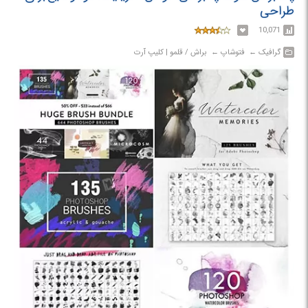
طراحی
10,071
گرافیک‎ ← ‏ فتوشاپ‎ ← ‏ براش / قلمو | کلیپ آرت