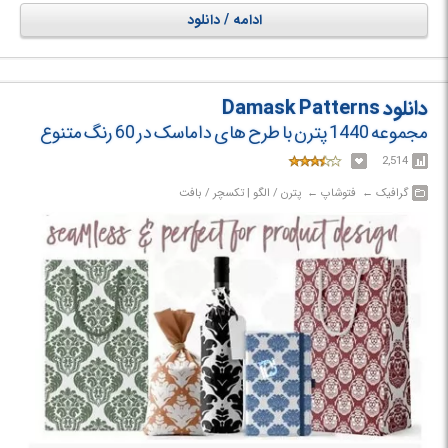
پکیج یک انتخاب طلایی است.
ادامه / دانلود
دانلود Damask Patterns
مجموعه 1440 پترن با طرح های داماسک در 60 رنگ متنوع
2,514
گرافیک‎ ← ‏ فتوشاپ‎ ← ‏ پترن / الگو | تکسچر / بافت