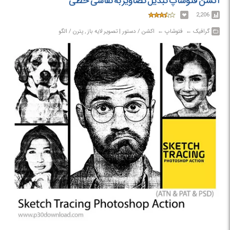
اکشن فتوشاپ تبدیل تصاویر به نقاشی خطی
2,206
گرافیک‎ ← ‏ فتوشاپ‎ ← ‏ اکشن / دستور | تصویر لایه باز , پترن / الگو