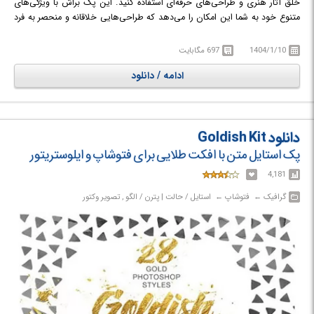
خلق آثار هنری و طراحی‌های حرفه‌ای استفاده کنید. این پک براش با ویژگی‌های
متنوع خود به شما این امکان را می‌دهد که طراحی‌هایی خلاقانه و منحصر به فرد
بسازید. علاوه بر این فرصت مناسبی برای کسانی است که می‌خواهند ابزارهای
جدیدی را برای ارتقای کیفیت طراحی‌های خود بیابند. اگر به دنبال افزودن
1404/1/10
697 مگابایت
افکت‌های خاص و جذاب به طراحی‌های خود در فتوشاپ هستید، این پک
ادامه / دانلود
براش‌ها گزینه‌ای عالی برای شما خواهد بود.
دانلود Goldish Kit
پک استایل متن با افکت طلایی برای فتوشاپ و ایلوستریتور
4,181
گرافیک‎ ← ‏ فتوشاپ‎ ← ‏ استایل / حالت | پترن / الگو , تصویر وکتور