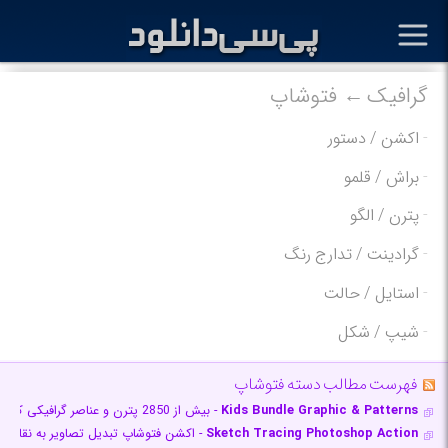
گرافیک
فتوشاپ
-
اکشن / دستور
-
براش / قلمو
-
پترن / الگو
-
گرادینت / تدارج رنگ
-
استایل / حالت
-
شیپ / شکل
فهرست مطالب دسته فتوشاپ
Kids Bundle Graphic & Patterns
- بیش از 2850 پترن و عناصر گرافیکی کودکانه
Sketch Tracing Photoshop Action
- اکشن فتوشاپ تبدیل تصاویر به نقاش