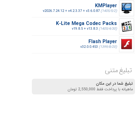
KMPlayer
v2026.7.24.12 + v4.2.3.37 + v3.6.0.87
(1405/5/2)
K-Lite Mega Codec Packs
v19.8.5 + v13.8.3
(1405/4/30)
Flash Player
v32.0.0.453
(1399/8/20)
تبلیغ متنی
تبلیغ شما در این مکان
ماهیانه با پرداخت فقط 2,550,000 تومان