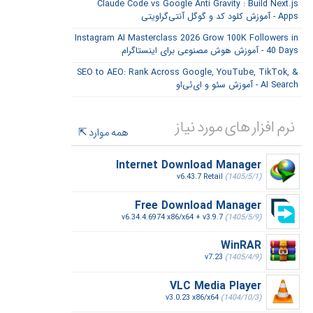
Claude Code vs Google Anti Gravity : Build Next.js
Apps - آموزش کلود کد و گوگل آنتی‌گراویتی
Instagram AI Masterclass 2026 Grow 100K Followers in
40 Days - آموزش هوش مصنوعی برای اینستاگرام
SEO to AEO: Rank Across Google, YouTube, TikTok, &
AI Search - آموزش سئو و ای‌ئی‌او
نرم افزار های مورد نیاز
همه موارد
Internet Download Manager
v6.43.7 Retail
(1405/5/1)
Free Download Manager
v6.34.4.6974 x86/x64 + v3.9.7
(1405/5/9)
WinRAR
v7.23
(1405/4/9)
VLC Media Player
v3.0.23 x86/x64
(1404/10/3)