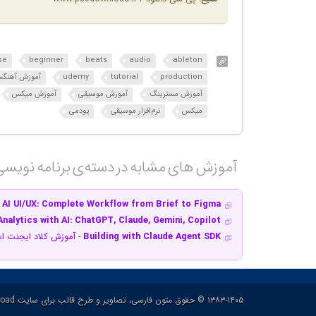
se
beginner
beats
audio
ableton
production
tutorial
udemy
آموزش آهنگس
آموزش مسترینگ
آموزش موسیقی
آموزش میکس
میکس
نرم‌افزار موسیقی
یودمی
آموزش های مشابه در دسته‌ی‌ برنامه نویس
 AI UI/UX: Complete Workflow from Brief to Figma
nalytics with AI: ChatGPT, Claude, Gemini, Copilot
Building with Claude Agent SDK
- آموزش کلاد ایجنت ا
۱۳۸۳-۱۴۰۵ © حقوق متون فارسی، تصاویر و طرح قالب برای سایت p30download و حقوق سایر محتوا برای پدیدآورنده آن محفوظ هست.