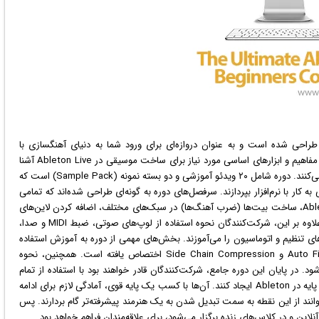
 دوره توسط کامی‌یل دامن، مربی تایید شده Ableton، طراحی شده است و به عنوان دروازه‌ای برای ورود شما به دنیای آهنگسازی با
Ableton Live 12 عمل می‌کند. شرکت‌کنندگان در این دوره با مفاهیم و ابزارهای اساسی مورد نیاز برای ساخت موسیقی در Ableton Live آشنا
می‌شوند و مهارت‌های لازم برای خلق تنظیم‌های پایه را کسب می‌کنند. دوره شامل ۲۰ ویدئو آموزشی و دو بسته نمونه (Sample Pack) است که
 کار با نرم‌افزار بپردازند. سرفصل‌های دوره به گونه‌ای طراحی شده‌اند که تمامی
جنبه‌های اولیه آهنگسازی، از جمله آشنایی با رابط کاربری Ableton، ساخت بیت‌ها (ضرب آهنگ‌ها) در سبک‌های مختلف، اضافه کردن لاین‌های
بیس، پد و آکورد، و همچنین تنظیم لوپ‌ها را پوشش دهند. علاوه بر این، شرکت‌کنندگان نحوه استفاده از لوپ‌های صوتی، ضبط MIDI و صدا،
 همچنین تکنیک‌های تنظیم و اتوماسیون را می‌آموزند. بخش‌های مهمی از دوره به آموزش استفاده
از افکت‌های پرکاربرد مانند Auto Filter، EQ Eight، Reverb، Delay و Side Chain Compression اختصاص یافته است. همچنین، نحوه
ه آموزش داده می‌شود. در پایان این دوره جامع، شرکت‌کنندگان قادر خواهند بود با استفاده از تمام
ابزارهای ضروری مورد استفاده در ساخت موسیقی، یک تنظیم پایه در Ableton ایجاد کنند. آن‌ها با کسب یک پایه قوی، آمادگی لازم برای ادامه
Abl را خواهند داشت و می‌توانند از این نقطه به سمت تبدیل شدن به یک هنرمند پیشرفته‌تر گام بردارند. پس
این و در کلاس‌های زنده برگزار می‌شود، برای علاقه‌مندان فراهم خواهد بود.