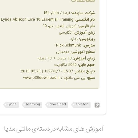
مشخصات
شرکت سازنده:
لیندا / Lynda
نام انگلیسی:
Lynda Ableton Live 10 Essential Training
نام فارسی:
آموزش ابلتون لایو 10
زبان آموزش:
انگلیسی
زیرنویس:
ندارد
مدرس:
Rick Schmunk
سطح آموزشی:
مقدماتی
زمان آموزش:
13 ساعت + 13 دقیقه
حجم فایل:
5020 مگابایت
تاریخ انتشار:
05:07 - 1397/3/7 | 2018.05.28
منبع:
پی سی دانلود / www.p30download.ir
lynda
learning
download
ableton
آموزش های مشابه در دسته‌ی‌ مالتی مدیا‎