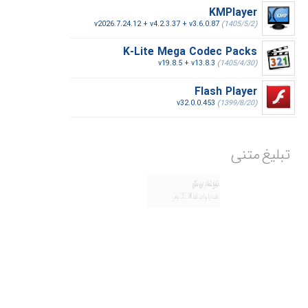
KMPlayer
v2026.7.24.12 + v4.2.3.37 + v3.6.0.87
(1405/5/2)
K-Lite Mega Codec Packs
v19.8.5 + v13.8.3
(1405/4/30)
Flash Player
v32.0.0.453
(1399/8/20)
تبلیغ متنی
تبلیغ شما در این مکان
ماهیانه با پرداخت فقط 2,550,000 تومان