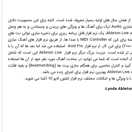
ی شد. این نرم افزار از همان سال های اولیه بسیار معروف شده است. البته برای این محبوبیت دلایل
خوبی وجود دارد. از این دلایل می توان به ساخت تعداد بی شماری Audio ترک برای آهنگ ها و ویژگی های بریدن و چسباندن و به هم وصل
کردن آن ها اشاره کرد. اما برجسته ترین ویژگی آن این است که Ableton Live، یک نرم افزار قابل برنامه ریزی برای ذخیره سازی توالی نت های
موسیقی، آکورد، یا ریتم و انتقال آنها است. در زمان های گذشته برای این که MIDI Controller با صدا ها، از طریق نرم افزار های آهنگ سازی
منطبق شوند تلاش بسیار زیادی می کردند. (از سال های ۲۰۰۵-۲۰۱۰) برای این کار، از نرم افزار Acid Pro استفاده می شد اما بعد ها که آن را با
نرم افزارAbleton Live جایگزین کردند این تنظیمات بی دردسر تر شده است. مزیت بزرگ دیگر نرم افزار Ableton Live این است که شامل
می باشد یعنی این نرم افزار دارای ۲۳ پک آهنگ آماده است که شما می توانید در ساخت آهنگ مورد نظر خود از آن ها استفاده
کنید. این نرم افزار همچنین توسط Djها مورد استفاده قرار می گیرد و کنترل مناسبی برای همگام سازی بیت ها (Beatmatching) و بقیه افکت
د.