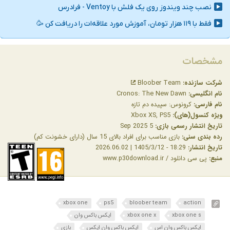
مشخصات
شرکت سازنده:
Bloober Team
نام انگلیسی:
Cronos: The New Dawn
نام فارسی:
کرونوس: سپیده دم تازه
ویژه کنسول(های):
Xbox XS, PS5
تاریخ انتشار رسمی بازی:
5 Sep 2025
رده بندی سنی:
بازی مناسب برای افراد بالای 15 سال (دارای خشونت کم)
تاریخ انتشار:
18:29 - 1405/3/12 | 2026.06.02
منبع:
پی سی دانلود / www.p30download.ir
xbox one
ps5
bloober team
action
xbox one s
xbox one x
ایکس باکس وان
ایکس باکس وان اس
ایکس باکس وان ایکس
بازی