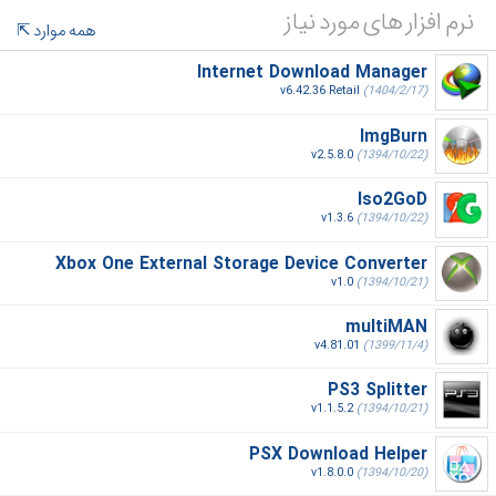
نرم افزار های مورد نیاز
همه موارد
Internet Download Manager
v6.42.36 Retail
(1404/2/17)
ImgBurn
v2.5.8.0
(1394/10/22)
Iso2GoD
v1.3.6
(1394/10/22)
Xbox One External Storage Device Converter
v1.0
(1394/10/21)
multiMAN
v4.81.01
(1399/11/4)
PS3 Splitter
v1.1.5.2
(1394/10/21)
PSX Download Helper
v1.8.0.0
(1394/10/20)