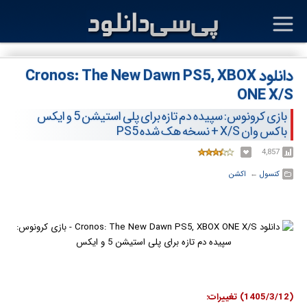
دانلود Cronos: The New Dawn PS5, XBOX
ONE X/S
بازی کرونوس: سپیده دم تازه برای پلی استیشن 5 و ایکس
باکس وان X/S + نسخه هک شده PS5
4,857
کنسول
← ‏
اکشن
(1405/3/12) تغییرات: