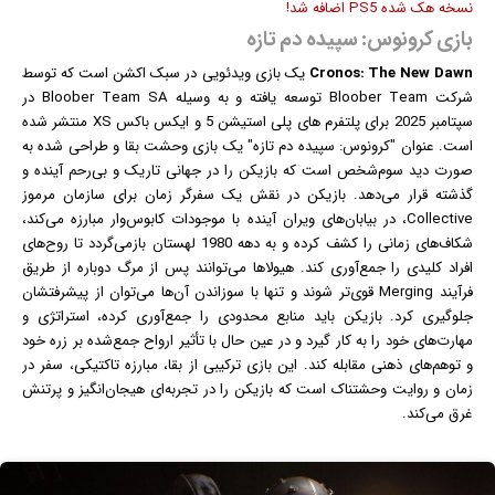
نسخه هک شده PS5 اضافه شد!
بازی کرونوس: سپیده دم تازه
Cronos: The New Dawn
یک
بازی
ویدئویی در سبک اکشن است که توسط
شرکت Bloober Team توسعه یافته و به وسیله Bloober Team SA در
سپتامبر 2025 برای پلتفرم های پلی استیشن 5 و ایکس باکس XS منتشر شده
است. عنوان "کرونوس: سپیده دم تازه" یک بازی وحشت بقا و طراحی شده به
صورت دید سوم‌شخص است که بازیکن را در جهانی تاریک و بی‌رحم آینده و
گذشته قرار می‌دهد. بازیکن در نقش یک سفرگر زمان برای سازمان مرموز
Collective، در بیابان‌های ویران آینده با موجودات کابوس‌وار مبارزه می‌کند،
شکاف‌های زمانی را کشف کرده و به دهه 1980 لهستان بازمی‌گردد تا روح‌های
افراد کلیدی را جمع‌آوری کند. هیولاها می‌توانند پس از مرگ دوباره از طریق
فرآیند Merging قوی‌تر شوند و تنها با سوزاندن آن‌ها می‌توان از پیشرفتشان
جلوگیری کرد. بازیکن باید منابع محدودی را جمع‌آوری کرده، استراتژی و
مهارت‌های خود را به کار گیرد و در عین حال با تأثیر ارواح جمع‌شده بر زره خود
و توهم‌های ذهنی مقابله کند. این بازی ترکیبی از بقا، مبارزه تاکتیکی، سفر در
زمان و روایت وحشتناک است که بازیکن را در تجربه‌ای هیجان‌انگیز و پرتنش
غرق می‌کند.