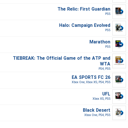
The Relic: First Guardian
PS5‎
Halo: Campaign Evolved
PS5‎
Marathon
PS5‎
TIEBREAK: The Official Game of the ATP and
WTA
PS4, PS5‎
EA SPORTS FC 26
Xbox One, Xbox XS, PS4, PS5‎
UFL
Xbox XS, PS5‎
Black Desert
Xbox One, PS4, PS5‎