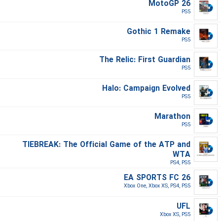
MotoGP 26
PS5‎
Gothic 1 Remake
PS5‎
The Relic: First Guardian
PS5‎
Halo: Campaign Evolved
PS5‎
Marathon
PS5‎
TIEBREAK: The Official Game of the ATP and
WTA
PS4, PS5‎
EA SPORTS FC 26
Xbox One, Xbox XS, PS4, PS5‎
UFL
Xbox XS, PS5‎