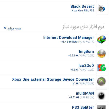
Black Desert
Xbox One, PS4, PS5‎
نرم افزار های مورد نیاز
همه موارد
Internet Download Manager
v6.42.36 Retail
(1404/2/17)
ImgBurn
v2.5.8.0
(1394/10/22)
Iso2GoD
v1.3.6
(1394/10/22)
Xbox One External Storage Device Converter
v1.0
(1394/10/21)
multiMAN
v4.81.01
(1399/11/4)
PS3 Splitter