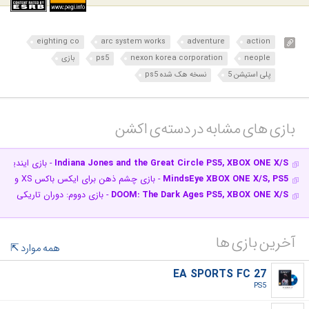
eighting co
arc system works
adventure
action
neople
nexon korea corporation
ps5
بازی
پلی استیشن 5
نسخه هک شده ps5
بازی های مشابه در دسته‌ی‌ اکشن‎
Indiana Jones and the Great Circle PS5, XBOX ONE X/S
- بازی ایندیانا 
MindsEye XBOX ONE X/S, PS5
- بازی چشم ذهن برای ایکس باکس XS و پلی استیشن 5 + نسخه هک شده PS5
DOOM: The Dark Ages PS5, XBOX ONE X/S
- بازی دووم: دوران تاریکی برای ایکس باکس XS و
آخرین بازی ها
همه موارد
EA SPORTS FC 27
PS5‎