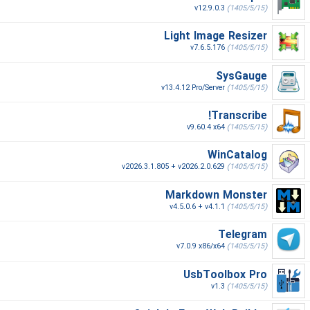
v12.9.0.3
(1405/5/15)
Light Image Resizer
v7.6.5.176
(1405/5/15)
SysGauge
v13.4.12 Pro/Server
(1405/5/15)
Transcribe!
v9.60.4 x64
(1405/5/15)
WinCatalog
v2026.3.1.805 + v2026.2.0.629
(1405/5/15)
Markdown Monster
v4.5.0.6 + v4.1.1
(1405/5/15)
Telegram
v7.0.9 x86/x64
(1405/5/15)
UsbToolbox Pro
v1.3
(1405/5/15)