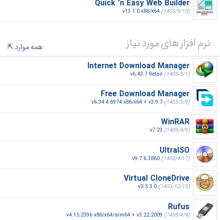
Quick 'n Easy Web Builder
v13.1.0 x86/x64
(1405/5/15)
نرم افزار های مورد نیاز
همه موارد
Internet Download Manager
v6.43.7 Retail
(1405/5/1)
Free Download Manager
v6.34.4.6974 x86/x64 + v3.9.7
(1405/5/9)
WinRAR
v7.23
(1405/4/9)
UltraISO
v9.7.6.3860
(1402/4/17)
Virtual CloneDrive
v5.5.3.0
(1403/12/15)
Rufus
v4.15.2396 x86/x64/arm64 + v3.22.2009
(1405/4/9)