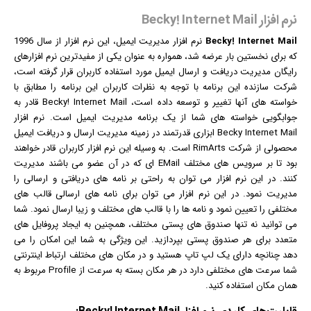
نرم افزار Becky! Internet Mail
Becky! Internet Mail
نرم افزار
مدیریت
ایمیل
، این نرم افزار از سال 1996
که برای نخستین بار عرضه شد، همواره به عنوان یکی از مفیدترین نرم افزارهای
رایگان مدیریت دریافت و ارسال ایمیل مورد استفاده کاربران قرار گرفته است،
شرکت سازنده این برنامه با توجه به نظرات کاربران این برنامه را مطابق با
خواسته های آنها تغییر و توسعه داده است، Becky! Internet Mail قادر به
جوابگویی خواسته های شما از یک برنامه مدیریت ایمیل است. نرم افزار
Becky Internet Mail ابزاری قدرتمند در زمینه مدیریت ارسال و دریافت ایمیل
محصولی از شرکت RimArts است. به وسیله این نرم افزار کاربران قادر خواهند
بود تا بر سرویس های مختلف EMail ای که در آن عضو می باشند مدیریت
کنند. در این نرم افزار می توان به راحتی بر نامه های دریافتی و ارسالی را
مدیریت نمود. در این نرم افزار می توان برای نامه های ارسالی قالب های
مختلفی را تعیین نمود و نامه ها را با قالب های مختلف و زیبا ارسال نمود. شما
می توانید نه تنها صندوق های پستی مختلف، همچنین به ایجاد پروفایل های
متعدد برای هر صندوق پستی بپردازید. این ویژگی به شما این امکان را می
دهد چنانچه دارای یک لپ تاپ هستید و در مکان های مختلف ارتباط
اینترنت
ی
شما سرعت های مختلفی دارد در هر مکان بسته به سرعت از Profile مربوط به
همان مکان استفاده کنید.