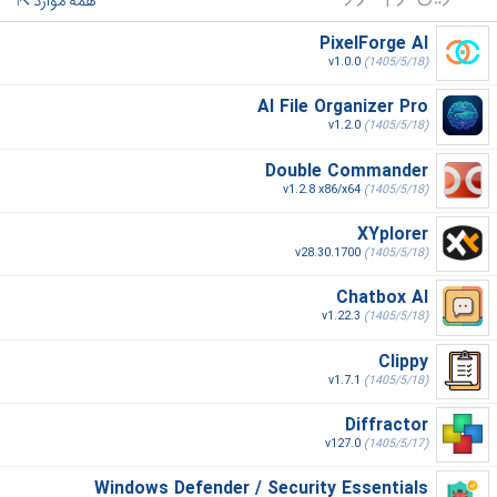
همه موارد
PixelForge AI
v1.0.0
(1405/5/18)
AI File Organizer Pro
v1.2.0
(1405/5/18)
Double Commander
v1.2.8 x86/x64
(1405/5/18)
XYplorer
v28.30.1700
(1405/5/18)
Chatbox AI
v1.22.3
(1405/5/18)
Clippy
v1.7.1
(1405/5/18)
Diffractor
v127.0
(1405/5/17)
Windows Defender / Security Essentials