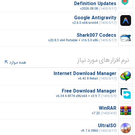
Definition Updates
v2026.08.08
(1405/5/17)
Google Antigravity
v2.6.0 x64/arm64
(1405/5/17)
Shark007 Codecs
v20.8.3 x64 Portable + v16.5.0 x86
(1405/5/17)
نرم افزار های مورد نیاز
همه موارد
Internet Download Manager
v6.43.8 Retail
(1405/5/17)
Free Download Manager
v6.34.4.6974 x86/x64 + v3.9.7
(1405/5/9)
WinRAR
v7.23
(1405/4/9)
UltraISO
v9.7.6.3860
(1402/4/17)