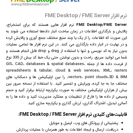
نرم افزار FME Desktop / FME Server
FME Desktop/FME Server
نرم افزار
هایی هستند که برای استخراج،
پالایش و بارگذاری اطلاعات در زمان ساخت انبار داده‌ها استفاده می شوند به
این صورت که اطلاعات را از یک یا چند منبع مختلف جمع آوری و پالایش کرده
و در نهایت در انبار داده بارگذاری می کنند. در این نرم افزار ها تمامی عملیات
بدون نیاز به کد نویسی و تنها با استفاده از drag و drop قابل انجام هستند و
شما می توانید سریع، راحت و بدون نوشتن حتی یک خط کد بیش از 335 نوع
از فرمت داده ها از جمله GIS، CAD، databases & spatial databases،
spreadsheets & tabular، cloud & web services، XML، rasters
،vectors، point clouds،3D & BIM را بین اپلیکیشن ها و
دسکتاپ
های
مختلف جا به جا کرده، ویرایش و تفسیر کنید. با استفاده از نسخه سرور بین
بیش از هزاران اپلیکیشن مختلف به صورت یکپارچه ارتباط برقرار کنید و حجم
وسیعی از داده ها را فارغ از تنظیمات و عملکرد مدیریت کنید و داده ها را به
آسانی تبدیل، اشتراک گذاری، ارزش گذاری و یکپارچه سازی کنید.
قابلیت‌های کلیدی
نرم افزار
FME Desktop / FME Server:
پشتیبانی از پروتکل های وب،
ایمیل
و موبایل
دریافت، ارسال و ایجاد اطلاعات به طور همزمان با عملیات پردازش