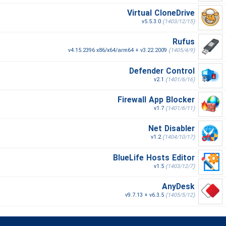
Virtual CloneDrive
v5.5.3.0
(1403/12/15)
Rufus
v4.15.2396 x86/x64/arm64 + v3.22.2009
(1405/4/9)
Defender Control
v2.1
(1401/6/16)
Firewall App Blocker
v1.7
(1401/6/11)
Net Disabler
v1.2
(1404/10/17)
BlueLife Hosts Editor
v1.5
(1403/12/7)
AnyDesk
v9.7.13 + v6.3.5
(1405/5/12)