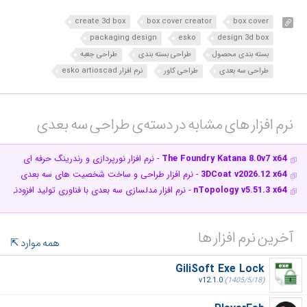
create 3d box
box cover creator
box cover
packaging design
esko
design 3d box
بسته بندی محصول
طراحی بسته بندی
طراحی جعبه
طراحی سه بعدی
طراحی کاور
نرم افزار esko artioscad
نرم افزار های مشابه در دسته‌ی‌ طراحی سه بعدی‎
The Foundry Katana 8.0v7 x64
- نرم افزار نورپردازی و رندرینگ حرفه ای
3DCoat v2026.12 x64
- نرم افزار طراحی و ساخت شخصیت های سه بعدی
nTopology v5.51.3 x64
- نرم افزار مدلسازی سه بعدی با فناوری تولید افزودنی
آخرین نرم افزار ها
همه موارد
GiliSoft Exe Lock
v12.1.0
(1405/5/18)