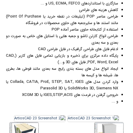
سازگاری با استانداردهای US, ECMA, FEFCO و ...
کاهش هزینه های طراحی
طراحی عناصر POP (
تبلیغ
ات در نقطه خرید یا Point Of Purchase)
مانند استند ها و سایرجعبه های حاوی محصولات در فروشگاه
استفاده از کتابخانه حاوی عناصر آماده POP
طراحی انواع کارتن تاشو و جعبه هایی با استایل های خاص به صورت دو
بعدی و سه بعدی
ادغام فایل های طراحی
گرافیک
در فایل طراحی CAD
پایگاه داده مرکزی برای ذخیره و
بازی
ابی تمامی فایل های کاربر (CAD,
PDF, Word, Excel, فایل های 3D و...)
ایجاد انواع مدل های بسته بندی رایج سه بعدی مانند قوطی ها، بطری
ها، شیشه ها و کیسه ها
وارد کردن مدل های Collada, CATIA, ProE, STEP, SAT, IGES یا
SolidWorks 3D, Siemens NX یا Parasolid 3D
خروجی گرفتن در فرمت های IGES,STEP,ACIS یا XCGM 3D
و ...