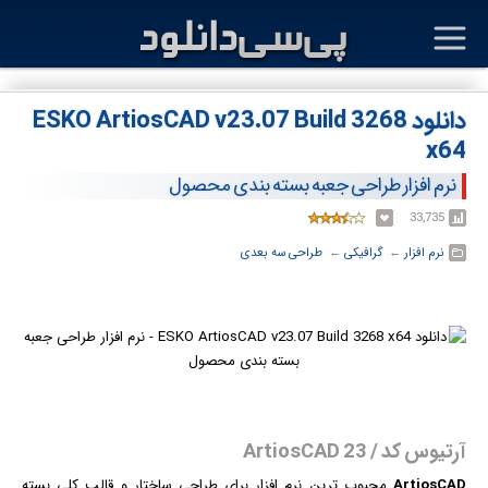
دانلود ESKO ArtiosCAD v23.07 Build 3268
x64
نرم افزار طراحی جعبه بسته بندی محصول
33,735
نرم افزار
← ‏
گرافیکی
← ‏
طراحی سه بعدی
آرتیوس کد / ArtiosCAD 23
ArtiosCAD
محبوب ترین
نرم افزار
برای طراحی ساختار و قالب کلی بسته