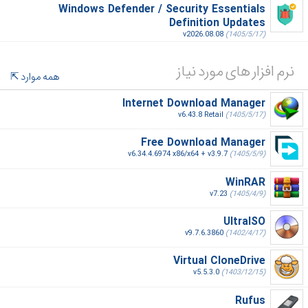
Windows Defender / Security Essentials
Definition Updates
v2026.08.08
(1405/5/17)
نرم افزار های مورد نیاز
همه موارد
Internet Download Manager
v6.43.8 Retail
(1405/5/17)
Free Download Manager
v6.34.4.6974 x86/x64 + v3.9.7
(1405/5/9)
WinRAR
v7.23
(1405/4/9)
UltraISO
v9.7.6.3860
(1402/4/17)
Virtual CloneDrive
v5.5.3.0
(1403/12/15)
Rufus