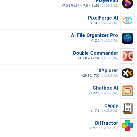
PlayerFab
v7.0.5.9 x64 + 7.0.4.5 x86
(1405/5/18)
PixelForge AI
v1.0.0
(1405/5/18)
AI File Organizer Pro
v1.2.0
(1405/5/18)
Double Commander
v1.2.8 x86/x64
(1405/5/18)
XYplorer
v28.30.1700
(1405/5/18)
Chatbox AI
v1.22.3
(1405/5/18)
Clippy
v1.7.1
(1405/5/18)
Diffractor
v127.0
(1405/5/17)