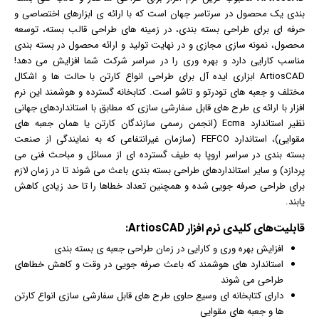
بندی یک محصول در سرتاسر جهان است که با ارائه ی ابزارهای اختصاصی و
حرفه ای برای طراحی بسته بندی، در زمینه های طراحی قالب بسته، توسعه
محصول، نمونه سازی مجازی و در نهایت تولید و ارائه محصول در بسته بندی
مناسب کارایی دارد و بهره وری را در سراسر شرکت شما افزایش می دهد!
ArtiosCAD ابزاری ایده آل برای طراحی انواع کارتن با حالت ها و اشکال
مختلف و جعبه های تودرتو و تاشو است. کتابخانه گسترده و هوشمند این نرم
افزار با ارائه ی طرح های قابل سفارشی سازی که مطابق با استانداردهای جهانی
نظیر استاندارد Ecma (انجمن رسمی سازندگان کارتن یا همان جعبه های
مقوایی)، استاندارد FEFCO (سازمان غیرانتفاعی که به نمایندگی از صنعت
بسته بندی در سراسر اروپا به طیف گسترده ای از مسائل و مباحث فنی می
پردازد) و سایر استانداردهای طراحی بسته بندی باعث می شوند تا در زمان لازم
برای طراحی صرفه جویی شده و همچنین تعداد خطاها را تا حد زیادی کاهش
یابند.
قابلیت‌های کلیدی
نرم افزار
ArtiosCAD:
افزایش بهره وری و کارایی در زمان طراحی جعبه ی بسته بندی
استاندارد های هوشمند که باعث صرفه جویی در وقت و کاهش خطاهای
طراحی می شوند
دارای کتابخانه ای وسیع حاوی طرح های قابل سفارشی سازی انواع کارتن
ها و جعبه های مقوایی