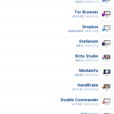
v5.2.3
(1405/4/17)
Tor Browser
v15.0.18
(1405/4/13)
Dropbox
v238.4.6075
(1405/3/30)
Stellarium
v26.2
(1405/3/11)
Krita Studio
v6.0.2
(1405/2/30)
MediaInfo
v26.05
(1405/2/24)
HandBrake
v1.11.0
(1404/10/22)
Double Commander
v1.1.32
(1404/10/18)