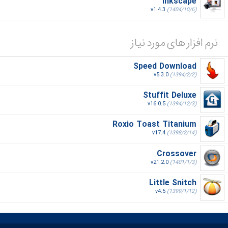
Inkscape
v1.4.3
(1404/10/6)
نرم افزار های مورد نیاز
Speed Download
v5.3.0
(1394/2/2)
Stuffit Deluxe
v16.0.5
(1394/12/3)
Roxio Toast Titanium
v17.4
(1398/2/14)
Crossover
v21.2.0
(1401/1/3)
Little Snitch
v4.5
(1399/1/12)