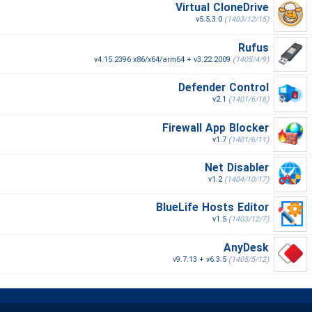
Virtual CloneDrive
v5.5.3.0
(1403/12/15)
Rufus
v4.15.2396 x86/x64/arm64 + v3.22.2009
(1405/4/9)
Defender Control
v2.1
(1401/6/16)
Firewall App Blocker
v1.7
(1401/6/11)
Net Disabler
v1.2
(1404/10/17)
BlueLife Hosts Editor
v1.5
(1403/12/7)
AnyDesk
v9.7.13 + v6.3.5
(1405/5/12)