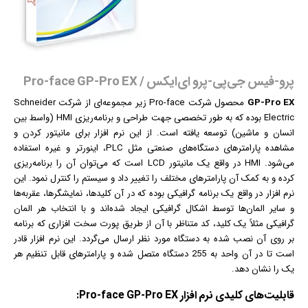
پرو-فیس جی‌پی-پرو ای‌ایکس / Pro-face GP-Pro EX
GP-Pro EX
محصول شرکت Pro-face زیر مجموعه‌ای از شرکت Schneider
Electric بوده که به طور تخصصی جهت طراحی و برنامه‌ریزی HMI (واسط بین
انسان و ماشین) توسعه یافته است. از این
نرم افزار
برای مانیتور کردن و
مشاهده پارامترهای دستگاه‌های صنعتی مثل PLC، اینورتر و غیره استفاده
می‌شود. HMI در واقع یک مانیتور LCD است که می‌توان آن را برنامه‌ریزی
کرده و به کمک آن پارامترهای مختلف را تغییر داد و سیستم را کنترل نمود. این
نرم افزار در واقع یک برنامه
گرافیک
ی بوده که در آن کلیدها، نمایشگرها، عقربه‌ها
و سایر المان‌ها توسط اشکال گرافیکی ایجاد شده‌اند و با انتخاب هر المان
گرافیکی مثلاً یک کلید، کد متناظر با آن از طریق پورت سخت افزاری که برنامه
بر روی آن نصب شده به دستگاه مورد نظر ارسال می‌گردد. این نرم افزار قادر
است تا در آن واحد به 255 دستگاه متصل شده و پارامترهای قابل تنظیم هر
یک را نشان دهد.
قابلیت‌‌های کلیدی
نرم افزار
Pro-face GP-Pro EX: