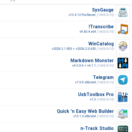
SysGauge
v13.4.12 Pro/Server
(1405/5/15)
Transcribe!
v9.60.4 x64
(1405/5/15)
WinCatalog
v2026.3.1.805 + v2026.2.0.629
(1405/5/15)
Markdown Monster
v4.5.0.6 + v4.1.1
(1405/5/15)
Telegram
v7.0.9 x86/x64
(1405/5/15)
UsbToolbox Pro
v1.3
(1405/5/15)
Quick 'n Easy Web Builder
v13.1.0 x86/x64
(1405/5/15)
n-Track Studio