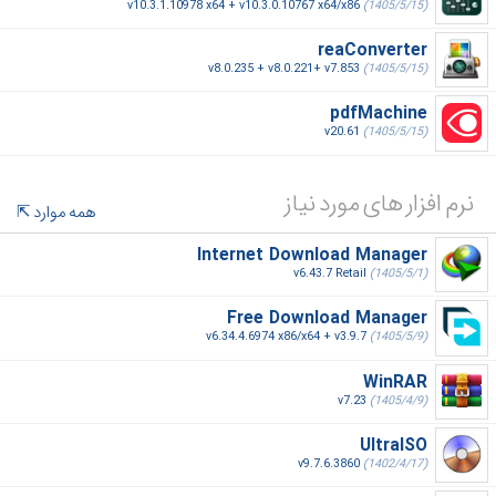
v10.3.1.10978 x64 + v10.3.0.10767 x64/x86
(1405/5/15)
reaConverter
v8.0.235 + v8.0.221+ v7.853
(1405/5/15)
pdfMachine
v20.61
(1405/5/15)
نرم افزار های مورد نیاز
همه موارد
Internet Download Manager
v6.43.7 Retail
(1405/5/1)
Free Download Manager
v6.34.4.6974 x86/x64 + v3.9.7
(1405/5/9)
WinRAR
v7.23
(1405/4/9)
UltraISO
v9.7.6.3860
(1402/4/17)