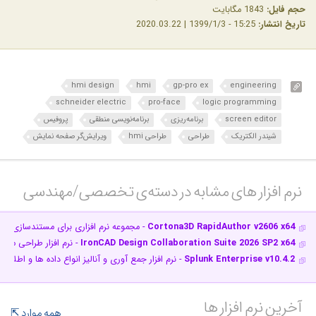
حجم فایل:
1843 مگابایت
تاریخ انتشار:
15:25 - 1399/1/3 | 2020.03.22
hmi design
hmi
gp-pro ex
engineering
schneider electric
pro-face
logic programming
screen editor
برنامه‌ریزی
برنامه‌نویسی منطقی
پروفیس
شیندر الکتریک
طراحی
طراحی hmi
ویرایش‌گر صفحه نمایش
نرم افزار های مشابه در دسته‌ی‌ تخصصی/مهندسی‎
Cortona3D RapidAuthor v2606 x64
- مجموعه نرم افزاری برای مستندسازی ق
IronCAD Design Collaboration Suite 2026 SP2 x64
- نرم افزار طراحی مد
Splunk Enterprise v10.4.2
- نرم افزار جمع آوری و آنالیز انواع داده ها و اطلاعا
آخرین نرم افزار ها
همه موارد