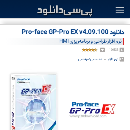
دانلود Pro-face GP-Pro EX v4.09.100
نرم افزار طراحی و برنامه‌ریزی HMI
10,533
نرم افزار
← ‏
تخصصی/مهندسی