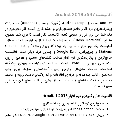
آنالیست / Analist 2018 x64
Analist
محصول Analist Group (شریک رسمی Autodesk) به جرئت
پیشرفته‌ترین
نرم افزار
جامع نقشه‌برداری و نقشه‌نگاری است. اگر بخواهیم در
یک خط این نرم افزار را معرفی کنیم؛ آنالیست قادر است تا برای شما سطوح
مقطع (Cross Sections)، پروفیل‌ها، خطوط تراز و ارتوموزاییک بسازد.
آنالیست یک نرم افزار با کارایی بالا بوده که ورودی داده آن Ground Total
Stations و جی‌پی‌اس، Google Earth و چندین مرکز دیگر است. آنالیست
جامع‌ترین و پرکاربردترین نرم افزار ساخت نقشه‌های زمینی و هوایی از روی
عکس
‌های پروازی و Drone است. مطالعه توپو
گرافیک
، ورودی چندگانه
اطلاعات، ساخت مدل‌های رقومی زمین، آماده‌سازی مدل‌ها برای چاپ
سه‌بعدی، آنالیز چندهدفه و حرفه‌ای اطلاعات و اندازه‌گیری فاصله، زاویه و محیط
به صورت شبکه نقطه‌ای (Point Cloud) برخی از قابلیت‌های این نرم افزار
معروف است.
قابلیت‌‌های کلیدی
نرم افزار
Analist 2018:
جامع‌ترین نرم افزار نقشه‌برداری و نقشه‌نگاری
ساخت Cross Section، پروفیل، خطوط تراز و اورتوموزاییک
ورودی داده از GTS ،GPS ،Google Earth ،LIDAR ،UAV Drone و سایر