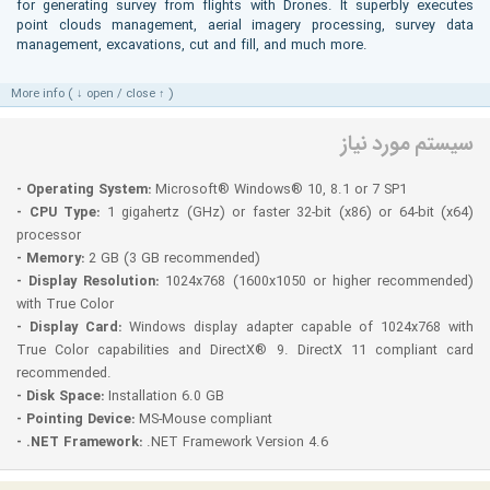
for generating survey from flights with Drones. It superbly executes
point clouds management, aerial imagery processing, survey data
management, excavations, cut and fill, and much more.
More info ( ↓ open / close ↑ )
سیستم مورد نیاز
- Operating System:
Microsoft® Windows® 10, 8.1 or 7 SP1
- CPU Type:
1 gigahertz (GHz) or faster 32-bit (x86) or 64-bit (x64)
processor
- Memory:
2 GB (3 GB recommended)
- Display Resolution:
1024x768 (1600x1050 or higher recommended)
with True Color
- Display Card:
Windows display adapter capable of 1024x768 with
True Color capabilities and DirectX® 9. DirectX 11 compliant card
recommended.
- Disk Space:
Installation 6.0 GB
- Pointing Device:
MS-Mouse compliant
- .NET Framework:
.NET Framework Version 4.6