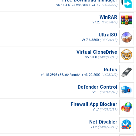
Free Download Manager
v6.34.4.6974 x86/x64 + v3.9.7
(1405/5/9)
WinRAR
v7.23
(1405/4/9)
UltraISO
v9.7.6.3860
(1402/4/17)
Virtual CloneDrive
v5.5.3.0
(1403/12/15)
Rufus
v4.15.2396 x86/x64/arm64 + v3.22.2009
(1405/4/9)
Defender Control
v2.1
(1401/6/16)
Firewall App Blocker
v1.7
(1401/6/11)
Net Disabler
v1.2
(1404/10/17)