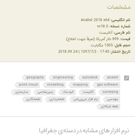
مشخصات
نام انگلیسی:
Analist 2018 x64
شماره نسخه:
vv18.0
نام فارسی:
آنالیست
قیمت:
899 دلار آمریکا (صرفاً جهت اطلاع)
حجم فایل:
1505 مگابایت
تاریخ انتشار:
17:45 - 1397/7/2 | 2018.09.24
geography
engineering
autodesk
analist
point cloud
modelling
mapping
gps software
surveying
آنالیست
اتودسک
زمین‌شناسی
مدل‌سازی
مهندسی
نرم افزار جی‌پی‌اس
نقشه‌برداری
نقشه‌نگاری
نقطه شبکه‌ای
نرم افزار های مشابه در دسته‌ی‌ جغرافیا‎