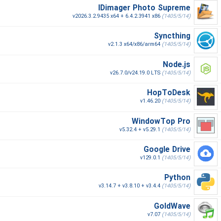
IDimager Photo Supreme
v2026.3.2.9435 x64 + 6.4.2.3941 x86
(1405/5/14)
Syncthing
v2.1.3 x64/x86/arm64
(1405/5/14)
Node.js
v26.7.0/v24.19.0 LTS
(1405/5/14)
HopToDesk
v1.46.20
(1405/5/14)
WindowTop Pro
v5.32.4 + v5.29.1
(1405/5/14)
Google Drive
v129.0.1
(1405/5/14)
Python
v3.14.7 + v3.8.10 + v3.4.4
(1405/5/14)
GoldWave
v7.07
(1405/5/14)