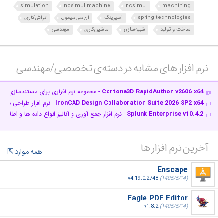
simulation
ncsimul machine
ncsimul
machining
spring technologies
اسپرینگ
ان‌سی‌سیمول
تراش‌کاری
ساخت و تولید
شبیه‌سازی
ماشین‌کاری
مهندسی
نرم افزار های مشابه در دسته‌ی‌ تخصصی/مهندسی‎
Cortona3D RapidAuthor v2606 x64
- مجموعه نرم افزاری برای مستندسازی ق
IronCAD Design Collaboration Suite 2026 SP2 x64
- نرم افزار طراحی مد
Splunk Enterprise v10.4.2
- نرم افزار جمع آوری و آنالیز انواع داده ها و اطلاعا
آخرین نرم افزار ها
همه موارد
Enscape
v4.19.0.2748
(1405/5/14)
Eagle PDF Editor
v1.8.2
(1405/5/14)