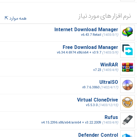
نرم افزار های مورد نیاز
همه موارد
Internet Download Manager
v6.43.7 Retail
(1405/5/1)
Free Download Manager
v6.34.4.6974 x86/x64 + v3.9.7
(1405/5/9)
WinRAR
v7.23
(1405/4/9)
UltraISO
v9.7.6.3860
(1402/4/17)
Virtual CloneDrive
v5.5.3.0
(1403/12/15)
Rufus
v4.15.2396 x86/x64/arm64 + v3.22.2009
(1405/4/9)
Defender Control