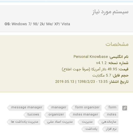
سیستم مورد نیاز
OS:
Windows 7/ 98/ 2k/ Me/ XP/ Vista
مشخصات
نام انگلیسی:
Personal Knowbase
شماره نسخه:
v4.1.2
قیمت:
49.95 دلار آمریکا (صرفاً جهت اطلاع)
حجم فایل:
5.7 مگابایت
تاریخ انتشار:
13:35 - 1398/2/23 | 2019.05.13
message manager
manager
form organizer
form
tucows
organizer
notes manager
notes
سازماندهی
مدیریت
مدیریت اسناد متنی
مدیریت یادداشت ها
نرم افزار
یادداشت