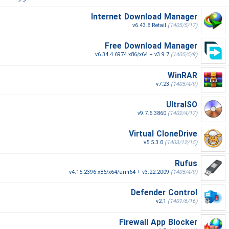
Internet Download Manager
v6.43.8 Retail
(1405/5/17)
Free Download Manager
v6.34.4.6974 x86/x64 + v3.9.7
(1405/5/9)
WinRAR
v7.23
(1405/4/9)
UltraISO
v9.7.6.3860
(1402/4/17)
Virtual CloneDrive
v5.5.3.0
(1403/12/15)
Rufus
v4.15.2396 x86/x64/arm64 + v3.22.2009
(1405/4/9)
Defender Control
v2.1
(1401/6/16)
Firewall App Blocker