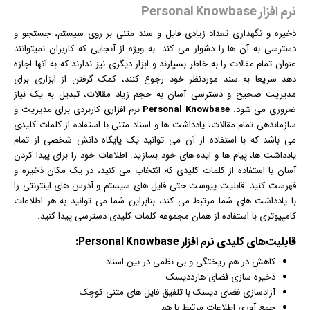
نرم افزار Personal Knowbase
ذخیره و نگهداری تعداد زیادی فایل و سند متنی بر روی سیستم، جستجو و
دسترسی به آن ها را دشوار می کند. به ویژه از آنجایی که کاربران نمیتوانند
عنوان تمام مقالات را به خاطر بسپارند و ابزار دیگری نیز ندارند که به آنها اجازه
دهد سریعا به سند موردنظر خود رجوع کنند، کمک گرفتن از ابزاری برای
مدیریت صحیح و دسترسی آسان به حجم زیاد مقالات، تبدیل به یک نیاز
ضروری می شود.
Personal Knowbase
نرم افزار
ی کاربردی برای مدیریت و
سازماندهی تمام مقالات، یادداشت ها و اسناد متنی با استفاده از کلمات کلیدی
می باشد که با استفاده از آن می توانید یک پایگاه دانش شخصی از تمام
یادداشت ها، پیام ها و ایده های خود بسازید. اطلاعات خود را برای پیدا کردن
آسان با استفاده از کلمات کلیدی که انتخاب می کنید، در یک مکان ذخیره و
فهرست کنید. قابلیت پیوست حتی فایل های سیستم و آدرس های
اینترنت
ی را
با یادداشت های شما مرتبط می کند، بنابراین شما می توانید به هر اطلاعات
کامپیوتری با استفاده از همان مجموعه کلمات کلیدی دسترسی پیدا کنید.
قابلیت‌های کلیدی
نرم افزار
Personal Knowbase:
کاهش در هم ریختگی و بی نظمی در بین اسناد
ذخیره سازی فضای هارددیسک
آزادسازی فضای دیسک با تلفیق فایل های متنی کوچک
جمع آوری اطلاعات مرتبط با هم