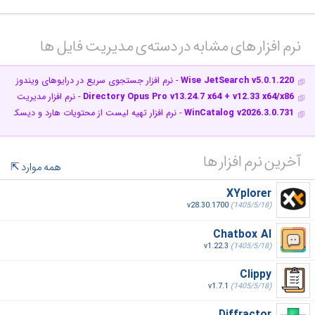
نرم افزار های مشابه در دسته‌ی‌ مدیریت فایل ها‎
Wise JetSearch v5.0.1.220
- نرم افزار جستجوی سریع در درایوهای ویندوز
Directory Opus Pro v13.24.7 x64 + v12.33 x64/x86
- نرم افزار مدیریت فایل
WinCatalog v2026.3.0.731
- نرم افزار تهیه لیست از محتویات هارد و دیسک و
آخرین نرم افزار ها
همه موارد
XYplorer
v28.30.1700
(1405/5/18)
Chatbox AI
v1.22.3
(1405/5/18)
Clippy
v1.7.1
(1405/5/18)