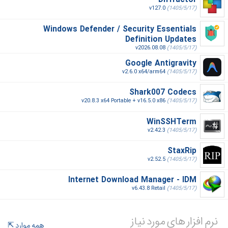
Diffractor
v127.0
(1405/5/17)
Windows Defender / Security Essentials
Definition Updates
v2026.08.08
(1405/5/17)
Google Antigravity
v2.6.0 x64/arm64
(1405/5/17)
Shark007 Codecs
v20.8.3 x64 Portable + v16.5.0 x86
(1405/5/17)
WinSSHTerm
v2.42.3
(1405/5/17)
StaxRip
v2.52.5
(1405/5/17)
Internet Download Manager - IDM
v6.43.8 Retail
(1405/5/17)
نرم افزار های مورد نیاز
همه موارد