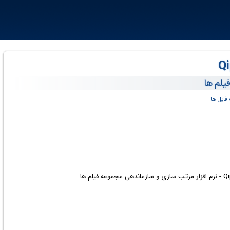
یلم ها
فایل ها