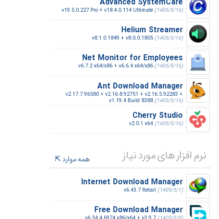
Advanced SystemCare
v19.5.0.227 Pro + v18.4.0.114 Ultimate
(1405/5/16)
Helium Streamer
v8.1.0.1849 + v8.0.0.1805
(1405/5/16)
Net Monitor for Employees
v6.7.2 x64/x86 + v6.6.4 x64/x86
(1405/5/16)
Ant Download Manager
v2.17.7.96580 + v2.16.8.92751 + v2.16.5.92283 +
v1.19.4 Build 8388
(1405/5/16)
Cherry Studio
v2.0.1 x64
(1405/5/16)
نرم افزار های مورد نیاز
همه موارد
Internet Download Manager
v6.43.7 Retail
(1405/5/1)
Free Download Manager
v6.34.4.6974 x86/x64 + v3.9.7
(1405/5/9)