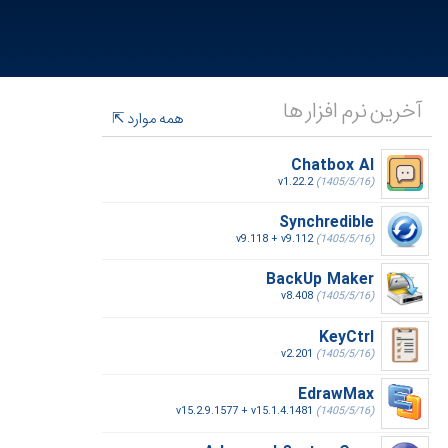
آخرین نرم افزار ها
همه موارد
Chatbox AI
v1.22.2
(1405/5/16)
Synchredible
v9.118 + v9.112
(1405/5/16)
BackUp Maker
v8.408
(1405/5/16)
KeyCtrl
v2.201
(1405/5/16)
EdrawMax
v15.2.9.1577 + v15.1.4.1481
(1405/5/16)