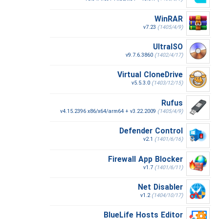
WinRAR
v7.23
(1405/4/9)
UltraISO
v9.7.6.3860
(1402/4/17)
Virtual CloneDrive
v5.5.3.0
(1403/12/15)
Rufus
v4.15.2396 x86/x64/arm64 + v3.22.2009
(1405/4/9)
Defender Control
v2.1
(1401/6/16)
Firewall App Blocker
v1.7
(1401/6/11)
Net Disabler
v1.2
(1404/10/17)
BlueLife Hosts Editor