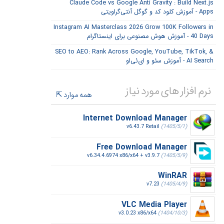
Claude Code vs Google Anti Gravity : Build Next.js
Apps - آموزش کلود کد و گوگل آنتی‌گراویتی
Instagram AI Masterclass 2026 Grow 100K Followers in
40 Days - آموزش هوش مصنوعی برای اینستاگرام
SEO to AEO: Rank Across Google, YouTube, TikTok, &
AI Search - آموزش سئو و ای‌ئی‌او
نرم افزار های مورد نیاز
همه موارد
Internet Download Manager
v6.43.7 Retail
(1405/5/1)
Free Download Manager
v6.34.4.6974 x86/x64 + v3.9.7
(1405/5/9)
WinRAR
v7.23
(1405/4/9)
VLC Media Player
v3.0.23 x86/x64
(1404/10/3)