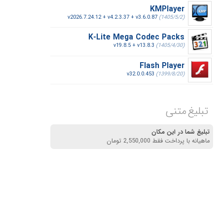
KMPlayer
v2026.7.24.12 + v4.2.3.37 + v3.6.0.87
(1405/5/2)
K-Lite Mega Codec Packs
v19.8.5 + v13.8.3
(1405/4/30)
Flash Player
v32.0.0.453
(1399/8/20)
تبلیغ متنی
تبلیغ شما در این مکان
ماهیانه با پرداخت فقط 2,550,000 تومان