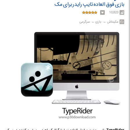
بازی فوق العاده تایپ رایدر برای مک
10,823
مکینتاش‎ ← ‏ بازی‎ ← ‏ سرگرمی