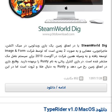
SteamWorld Dig
یا در اعماق زمین یک بازی ویدئویی در سبک اکشن،
ماجراجویی، معمایی و به صورت 2 بعدی است که توسط شرکت Image & Form
توسعه یافته و به وسیله همین شرکت در آگوست 2013 برای سیستم عامل مک
منتشر شده است. در بازی کنترل رباتی به نام Rusty را برعهده دارید. وقایع بازی
در اعماق زمین رخ می دهد و Rusty به دنبال طلا و ثروت است اما در این
ماجراجویی با دشمنان و موانعی روبرو می شود که تنها با عبور از آن ها می تواند
به هدف خود برسد. برای عبور از موانع باید معماها را حل کنید، ولی برای نابود
1397/7/28
852 مگابایت
کردن دشمنان باید از سلاح و بمب هایی که در اختیار دارید استفاده کنید. در
ادامه / دانلود
برخی موارد با تعداد زیادی از دشمنان روبرو خواهید شد که در چنین مواقعی نمی
توانید آن ها را نابود کنید به همین دلیل باید با یافتن راه های مخفی خود را از
دست دشمنان نجات دهید. این مسیرها در سراسر بازی قرار دارند و برای پیدا
کردن آن ها باید دقت فراوانی داشته باشید. بازی با وجود حجم بسیار کم خود، از
دانلود TypeRider v1.0 MacOS
گیم‌پلی، فضاسازی و رنگ‌بندی جذاب و مشغول‌کننده‌ای برخوردار است.