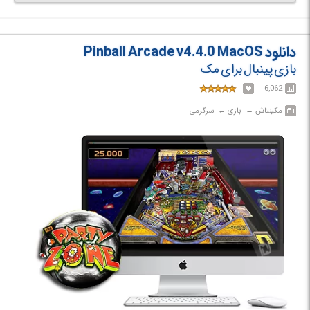
دانلود Pinball Arcade v4.4.0 MacOS
بازی پینبال برای مک
6,062
مکینتاش‎ ← ‏ بازی‎ ← ‏ سرگرمی