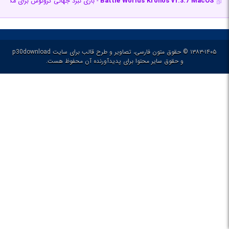
Battle Worlds Kronos v1.3.7 MacOS
- بازی نبرد جهانی کرونوس برای مک
۱۳۸۳-۱۴۰۵ © حقوق متون فارسی، تصاویر و طرح قالب برای سایت p30download
و حقوق سایر محتوا برای پدیدآورنده آن محفوظ هست.