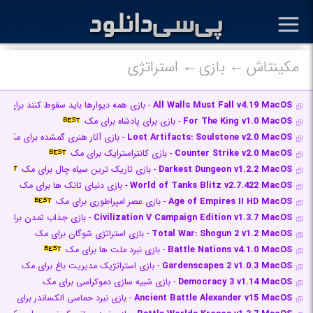
مکینتاش
بازی
استراتژی
All Walls Must Fall v4.19 MacOS
- بازی همه دیوارها باید سقوط کنند برای م
For The King v1.0 MacOS
- بازی برای پادشاه برای مک
Lost Artifacts: Soulstone v2.0 MacOS
- بازی آثار هنری گمشده برای مک
Counter Strike v2.0 MacOS
- بازی کانتراسترایک برای مک
Darkest Dungeon v1.2.2 MacOS
- بازی تاریک ترین سیاه چال برای مک
World of Tanks Blitz v2.7.422 MacOS
- بازی دنیای تانک ها برای مک
Age of Empires II HD MacOS
- بازی عصر امپراطوری برای مک
Civilization V Campaign Edition v1.3.7 MacOS
- بازی جذاب تمدن برای 
Total War: Shogun 2 v1.2 MacOS
- بازی استراتژی شوگان برای مک
Battle Nations v4.1.0 MacOS
- بازی نبرد ملت ها برای مک
Gardenscapes 2 v1.0.3 MacOS
- بازی استراتژیک مدیریت باغ برای مک
Democracy 3 v1.14 MacOS
- بازی شبیه سازی دموکراسی برای مک
Ancient Battle Alexander v15 MacOS
- بازی نبرد حماسی الکساندر برای مک