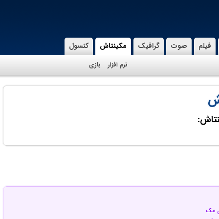
فیلم
صوت
گرافیک
مکینتاش
کنسول
نرم افزار
بازی
اش
نتاش:
ای مک