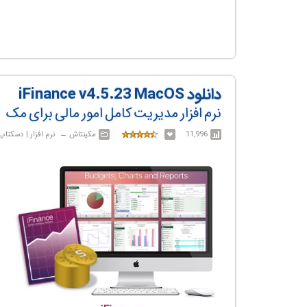
دانلود iFinance v4.5.23 MacOS
نرم افزار مدیریت کامل امور مالی برای مک
11,996
مکینتاش‎ ← ‏ نرم افزار | دسکتاپ , خانگی , اداری و تجاری , کاربردی