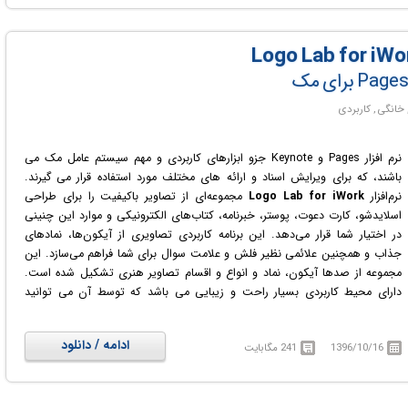
دراپ (کشیدن و رها کردن) به فضای طراحی خود اضافه کنید. در حقیقت این نرم
افزار ابزاری ساده و آسان برای طراحی باغ و محوطه سازی است. کاربر می تواند از
طرح های از پیش آماده شده درون نرم افزار استفاده کند یا از ابتدا طراحی یک باغ
یا حیاط را برعهده بگیرد. پس از طراحی باغ و یا ساخت محوطه یا حیاط مورد نظر
خود می توانید آن را به صورت پلان مشاهده نمایید.
نرم افزار Pages و Keynote جزو ابزارهای کاربردی و مهم سیستم عامل مک می
باشند، که برای ویرایش اسناد و ارائه های مختلف مورد استفاده قرار می گیرند.
نرم‌‎افزار
Logo Lab for iWork
مجموعه‌ای از تصاویر باکیفیت را برای طراحی
اسلایدشو، کارت دعوت، پوستر، خبرنامه، کتاب‌های الکترونیکی و موارد این چنینی
در اختیار شما قرار می‌دهد. این برنامه کاربردی تصاویری از آیکون‌ها، نماد‌های
جذاب و همچنین علائمی نظیر فلش و علامت سوال برای شما فراهم می‌سازد. این
مجموعه از صدها آیکون، نماد و انواع و اقسام تصاویر هنری تشکیل شده است.
دارای محیط کاربردی بسیار راحت و زیبایی می باشد که توسط آن می توانید
پرونده ها، سند ها و ارائه های خودتان را با افکت های خاص و اسلاید های
مختلف آماده کرده و در سمینار یا کنفرانس ها به نمایش بگذارید.
ادامه / دانلود
1396/10/16
241 مگابایت