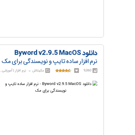
دانلود Byword v2.9.5 MacOS
نرم افزار ساده تایپ و نویسندگی برای مک
9,060
مکینتاش‎ ← ‏ نرم افزار | آموزشی , خانگی , اداری و تجاری , کاربردی