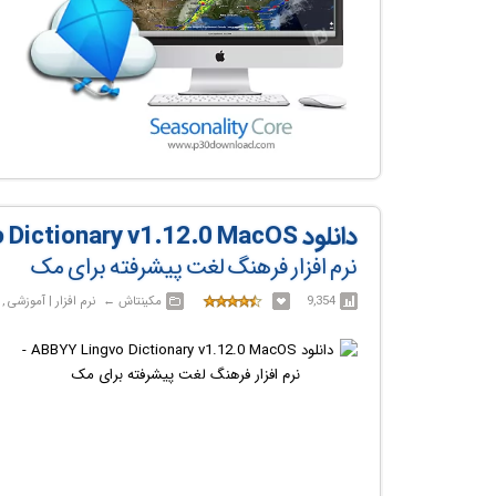
دانلود ABBYY Lingvo Dictionary v1.12.0 MacOS
نرم افزار فرهنگ لغت پیشرفته برای مک
9,354
مکینتاش‎ ← ‏ نرم افزار | آموزشی , خانگی , اداری و تجاری