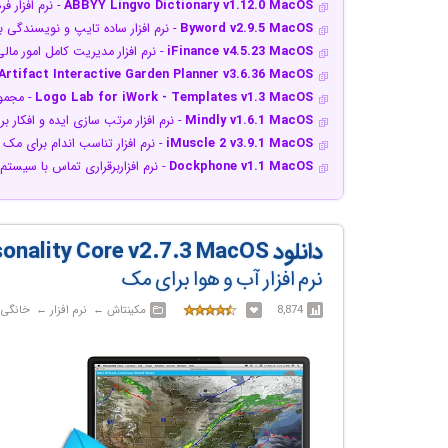
ABBYY Lingvo Dictionary v1.12.0 MacOS
- نرم افزار 
Byword v2.9.5 MacOS
- نرم افزار ساده تایپ و نویسندگی 
iFinance v4.5.23 MacOS
- نرم افزار مدیریت کامل امور مال
Artifact Interactive Garden Planner v3.6.36 MacOS
Logo Lab for iWork - Templates v1.3 MacOS
- مجموعه قال
Mindly v1.6.1 MacOS
- نرم افزار مرتب سازی ایده و افکار ب
iMuscle 2 v3.9.1 MacOS
- نرم افزار تناسب اندام برای مک
Dockphone v1.1 MacOS
- نرم افزاربرقراری تماس با سیس
دانلود Seasonality Core v2.7.3 MacOS
نرم افزار آب و هوا برای مک
8,874
مکینتاش‎ ← ‏ نرم افزار‎ ← ‏ خانگی