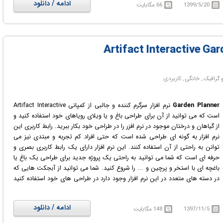
ادامه / دانلود
1399/5/20
66 مگابایت
کرده اید را مشاهده نمایید. این نرم‌افزار مبالغ برداشت شده از حساب بانکی (با
استفاده از کارت اعتباری) را نیز به شما اطلاع می‌دهد.
Garden Planner
نرم افزار سرگرم کننده و جالبی از کمپانی Artifact Interactive
است که می توانید از آن برای طراحی باغ و یا ویلای رویاهای خود استفاده کنید و
از گیاهان و درختان موجود در نرم افزر را در طراحی خود بکار ببرید. رابط کاربری این
نرم افزار به گونه ای طراحی شده است که حتی افراد کم تجربه و مبتدی نیز می
توانن به راحتی از آن استفاده کنند. این نرم افزار دارای یک رابط کاربری بصری و
حرفه ای است که شما می توانید به راحتی یک پروژه جدید برای طراحی یک باغ یا
باغچه ای با استخر و پرچین و ... را شروع کنید. شما می توانید از آبجکت هایی که
در دسته های متعدد در این نرم افزار وجود دارد در طراحی های خود استفاده کنید
که از جمله این ابجکت ها می توان به درختان، بوته و گیاهان، گل، چمن،
ساختمان، دیوار و نرده،آبنما و ... اشاره کرد، که تمامی طراحی ها و اشیاء نام برده
ادامه / دانلود
1397/11/5
148 مگابایت
شده قابل تغییر سایز و مقایس و اندازه و رنگ بوده و قابل شخصی سازی هستند.
می توانید به راحتی اشیاء دلخواه خود را از لیست موجود در نرم افزار با درگ و