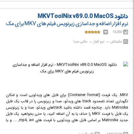
مجموعه نرم افزار اینترنتی موزیلا است که برای سیستم عامل های لینوکس،
مکینتاش و ویندوز در دسترس است.
دانلود MKVToolNix v89.0.0 MacOS
نرم افزار اضافه و جداسازی زیرنویس فیلم های MKV برای مک
15,350
مکینتاش‎ ← ‏ نرم افزار‎ ← ‏ مالتی مدیا
MKV. یک فرمت (Container format) برای فایل های ویدئویی است و امکان
نگهداری تعداد نامحدود track های ویدئو، صدا و زیرنویس را در قالب یک فایل
Matroska دارد. چنانچه قصد داشته باشید trackهای ویدئو، صدا و یا زیرنویس
یک فایل با فرمت MKV را حذف یا به آن اضافه کنید، یا حتی بخواهید یک فایل
جدید Matroska بر اساس فایل های ویدئویی با فرمت های mp4, avi, ... و یا
زیرنویس srt. و sub. و ... داشته باشید، می توانید از نرم افزار
MKVToolnix
استفاده کنید. با استفاده از این نرم افزار می توانید فایل زیرنویس با فرمت SRT را