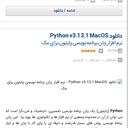
1403/9/29
37 مگابایت
با فیلم مورد نظر و با فرمت MKV ادغام کنید تا در هنگام جابه جایی و یا پخش
ادامه / دانلود
فیلم به راحتی و با کلیک بر روی فایل ویدیویی فیلم با زیر نویس پخش شود. این
نرم افزار از سرعت عمل فوق العاده زیادی برخوردار است و عملیات ترکیب را بدون
افت کیفیت فیلم انجام می دهد.
دانلود Python v3.13.1 MacOS
نرم افزار زبان برنامه نویسی پایتون برای مک
19,729
مکینتاش‎ ← ‏ نرم افزار‎ ← ‏ کاربردی
Python
(پایتون) یک زبان برنامه نویسی تفسیری، داینامیک و شیءگرا است که
می توان از آن در محدوده وسعیی از نرم افزار ها و تکنولوژی ها بهره برد. این زبان
برنامه نویسی روش های بسیار قدرتمند و حرفه ای را برای کار با زبان ها و ابزار