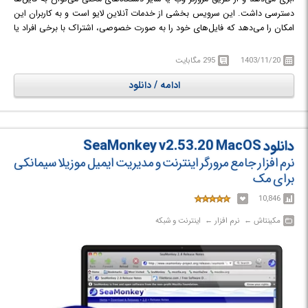
دسترسی داشت. این سرویس بخشی از خدمات آنلاین لایو است و به کاربران این
امکان را می‌دهد که فایل‌های خود را به صورت خصوصی، اشتراک با برخی افراد یا
به صورت عمومی آپلود کنند. برای دسترسی به فایل ‌هایی که به صورت عمومی
منتشر شده‌اند نیازی به حساب کاربری مایکروسافت نیست.
1403/11/20
295 مگابایت
فایل های کپی شده یا انتقال یافته به پوشه های OneDrive به صورت خودکار در
ادامه / دانلود
فضای ابری آپلود می شوند. مایکروسافت چندین گیگابایت فضای ذخیره سازی به
صورت رایگان به کاربران OneDrive ارائه می دهد.
دانلود SeaMonkey v2.53.20 MacOS
نرم افزار جامع مرورگر اینترنت و مدیریت ایمیل موزیلا سیمانکی
برای مک
10,846
مکینتاش‎ ← ‏ نرم افزار‎ ← ‏ اینترنت و شبکه