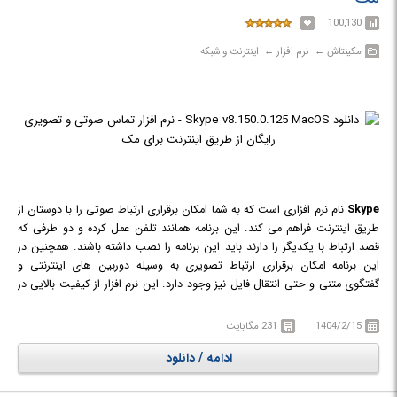
100,130
مکینتاش‎ ← ‏ نرم افزار‎ ← ‏ اینترنت و شبکه
Skype
نام نرم افزاری است که به شما امکان برقراری ارتباط صوتی را با دوستان از
طریق اینترنت فراهم می کند. این برنامه همانند تلفن عمل کرده و دو طرفی که
قصد ارتباط با یکدیگر را دارند باید این برنامه را نصب داشته باشند. همچنین در
این برنامه امکان برقراری ارتباط تصویری به وسیله دوربین های اینترنتی و
گفتگوی متنی و حتی انتقال فایل نیز وجود دارد. این نرم افزار از کیفیت بالایی در
انتقال صدا برخوردار است حتی بیشتر از ارتباط تلفنی که از مناطق دور برقرار
می‌شود. به عنوان مثال شما اگر از داخل ایران به یکی از اقوام خود در کشوری
1404/2/15
231 مگابایت
نظیر فرانسه تماس بگیرید در هنگام صحبت باید مکث کرده تا صدا با کمی تاخیر
ادامه / دانلود
به شما و یا طرف مقابلتان برسد، اما به کمک این نرم افزار شما به راحتی با
دورترین مناطق نیز می توانید با وضوح و کیفیت بالا تماس بگیرید.