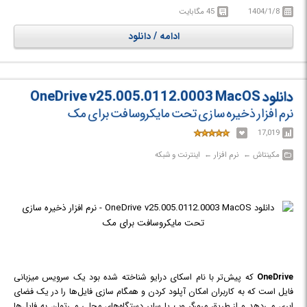
توان به دانلود از تورنت، زمانبندی شروع و پایان دانلود، نمایش اطلاعات فایل،
1404/1/8
45 مگابایت
دانلود ویدئو های فلش، بهینه سازی سرعت اینترنت، پشتیبانی از پروتکل بیت
ادامه / دانلود
تورنت و... اشاره نمود. علاوه بر تمامی ویژگی های ذکر شده، FDN با تقسیم کردن
فایل های دانلودی به چندین قسمت و دانلود هر یک به صورت جداگانه، باعث
افزایش سرعت دانلود تا 600 برابر خواهد شد.
دانلود OneDrive v25.005.0112.0003 MacOS
نرم افزار ذخیره سازی تحت مایکروسافت برای مک
17,019
مکینتاش‎ ← ‏ نرم افزار‎ ← ‏ اینترنت و شبکه
OneDrive
که پیش‌تر با نام اسکای‌ درایو شناخته شده بود یک سرویس میزبانی
فایل است که به کاربران امکان آپلود کردن و همگام سازی فایل‌ها را در یک فضای
ابری می‌دهد و از طریق مرورگر وب یا سایر دستگاه‌های محلی می‌توان به فایل‌ها