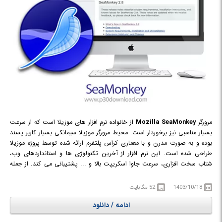
مرورگر
Mozilla SeaMonkey
از خانواده نرم افزار های موزیلا است که از سرعت
بسیار مناسبی نیز برخوردار است. محیط مرورگر موزیلا سیمانکی بسیار کاربر پسند
بوده و به صورت مدرن و با معماری کراس پلتفرم ارائه شده توسط پروژه موزیلا
طراحی شده است. این نرم افزار از آخرین تکنولوژی ها و استانداردهای وب،
شتاب سخت افزاری، سرعت جاوا اسکریپت بالا و ... پشتیبانی می کند. از جمله
امکانات محبوب این مرورگر می توان به باز کردن چندین تب، مسدود کردن
تبلیغات، نوار موقعیت هوشمند، جستجو، ابزارهای توسعه وب نظیر دیباگر جاوا
1403/10/18
52 مگابایت
اسکریپت، پشتیبانی از افزونه، همگام سازی و بسیاری قابلیت های دیگر اشاره
ادامه / دانلود
کرد. مجموعه نرم افزار اینترنتی آزاد و رایگان است که در امتداد پایان توسعه
مجموعه نرم افزار اینترنتی موزیلا عرضه می‌شود. این مجموعه نرم افزاری جایگزین