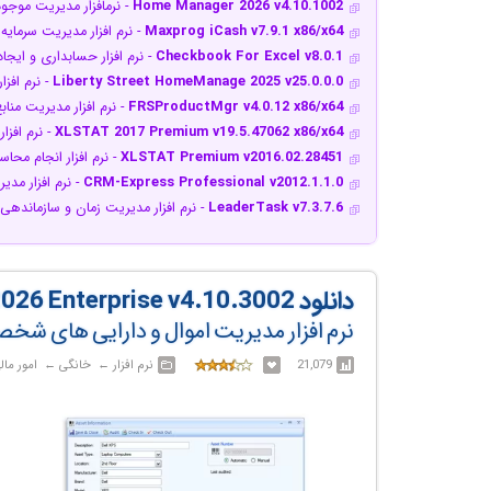
Home Manager 2026 v4.10.1002
- نرم‎افزار مدیریت موجودی لوازم منزل
Maxprog iCash v7.9.1 x86/x64
- نرم افزار مدیریت سرما
Checkbook For Excel v8.0.1
- نرم افزار حسابداری و ایجا
Liberty Street HomeManage 2025 v25.0.0.0
- نرم افز
FRSProductMgr v4.0.12 x86/x64
- نرم افزار مدیریت منا
XLSTAT 2017 Premium v19.5.47062 x86/x64
- نرم افزا
XLSTAT Premium v2016.02.28451
- نرم افزار انجام محا
CRM-Express Professional v2012.1.1.0
- نرم افزار مدی
LeaderTask v7.3.7.6
- نرم افزار مدیریت زمان و سازماندهی 
دانلود Asset Manager 2026 Enterprise v4.10.3002
نرم افزار مدیریت اموال و دارایی های شخ
21,079
نرم افزار‎ ← ‏ خانگی‎ ← ‏ امور مالی شخصی