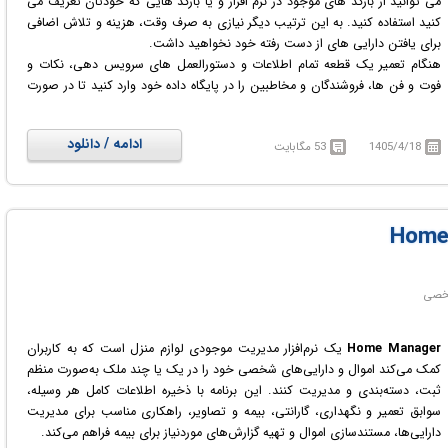
می توانید از بارکد های موجود در نرم افزار و یا بارکد هایی که خودتان تعریف می
کنید استفاده کنید. به این ترتیب دیگر نیازی به صرف وقت، هزینه و تلاش اضافی
برای یافتن دارایی های از دست رفته خود نخواهید داشت.
هنگام تعمیر یک قطعه تمام اطلاعات و دستورالعمل های سرویس دهی، نکات و
فوت و فن ها، فروشندگان و مخاطبین را در پایگاه داده خود وارد کنید تا در صورت
نیاز به سرویس دهی مجدد بتوانید به راحتی به تمام آن اطلاعات از طریق یک
جستجوی سریع یا استفاده از یک اسکنر بارکد دسترسی پیدا کنید.
ادامه / دانلود
1405/4/18
53 مگابایت
Home Manager
یک نرم‌افزار مدیریت موجودی لوازم منزل است که به کاربران
کمک می‌کند اموال و دارایی‌های شخصی خود را در یک یا چند ملک به‌صورت منظم
ثبت، دسته‌بندی و مدیریت کنند. این برنامه با ذخیره اطلاعات کامل هر وسیله،
سوابق تعمیر و نگهداری، گارانتی، بیمه و تصاویر، راهکاری مناسب برای مدیریت
دارایی‌ها، مستندسازی اموال و تهیه گزارش‌های موردنیاز برای بیمه فراهم می‌کند.