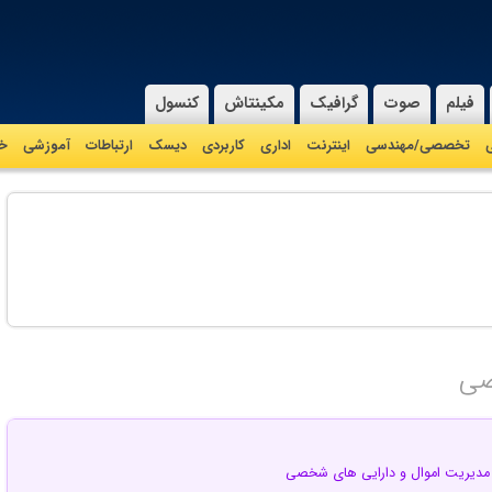
فیلم
صوت
گرافیک
مکینتاش
کنسول
ی
تخصصی/مهندسی
اینترنت
اداری
کاربردی
دیسک
ارتباطات
آموزشی
خا
صی
ار مدیریت اموال و دارایی های شخصی