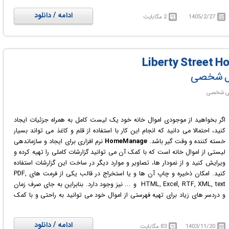
ادامه / دانلود
1405/2/27
2 مگابایت
وال شخصی
اگر بخواهید از موجودی اموال خانه خود یک لیست کامل به همراه جزئیات ایجاد
کنید، احتمالا می دانید که انجام این کار با استفاده از قلم و کاغذ می تواند بسیار
خسته کننده و وقت گیر باشد.
HomeManage
نرم افزاری برای ایجاد و سازماندهی
لیستی از اموال خانه است که با کمک آن می توانید گزارشات کاملی را تهیه کرده و
ویرایش کنید و از نمودار ها، تصاویر و موارد دیگر در ساخت این گزارشات استفاده
کنید. امکان ذخیره و چاپ آن ها و یا استخراج در قالب یکی از فرمت های PDF,
HTML, Excel, RTF, XML, text و ... نیز وجود دارد. بنابراین به جای صرف زمان
و دردسر های زیاد برای تهیه فهرستی از اموال خود می توانید به راحتی و با کمک
این نرم افزار ساده و کارامد تمام کار ها را در کمترین زمان ممکن انجام دهید.
ادامه / دانلود
1403/11/20
83 مگابایت