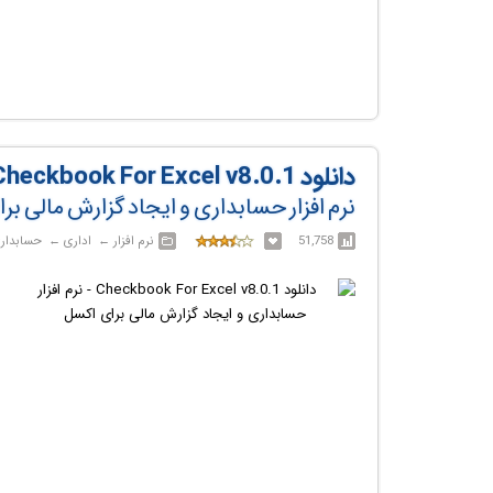
دانلود Checkbook For Excel v8.0.1
نرم افزار حسابداری و ایجاد گزارش مالی بر
51,758
نرم افزار‎ ← ‏ اداری‎ ← ‏ حسابداری و امور مالی | امور مالی شخصی