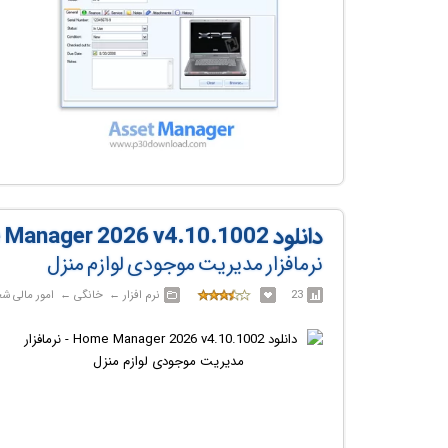
دانلود Home Manager 2026 v4.10.1002
نرم‎افزار مدیریت موجودی لوازم منزل
23
نرم افزار‎ ← ‏ خانگی‎ ← ‏ امور مالی شخصی