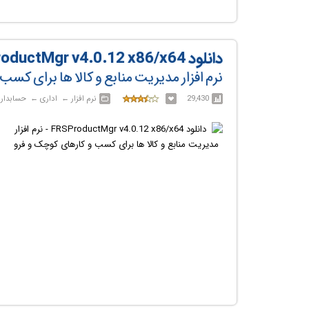
دانلود FRSProductMgr v4.0.12 x86/x64
نرم افزار مدیریت منابع و کالا ها برای کس
29,430
نرم افزار‎ ← ‏ اداری‎ ← ‏ حسابداری و امور مالی | امور مالی شخصی