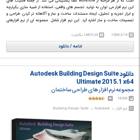
است که از هر مرحله از workflow شما پشتیبانی می کند. از جمله قابلیت های
این نرم افزار می توان به تولید تجسم های واقعی، استفاده از شبیه سازی یکپارچه
و ابزار تجزیه و تحلیل، ایجاد مستندات ساخت و ساز و آگاهانه تر کردن طراحی و
تصمیمات ساخت و ساز اشاره کرد. این نرم افزار شامل مجموعه ای از نرم افزارهای
لازم در زمینه ی ساخت و ساز چون: AutoCAD, AutoCAD Architecture,
AutoCAD MEP, AutoCAD Raster Design, Navisworks Simulate, Revit,
1394/2/14
14810.25 مگابایت
Inventor, 3ds Max Design, Autodesk InfraWorks و ... می باشد.
ادامه / دانلود
دانلود Autodesk Building Design Suite
Ultimate 2015.1 x64
مجموعه نرم افزار های طراحی ساختمان
18,006
نرم افزار‎ ← ‏ Autodesk‎ ← ‏ Building Design Suite