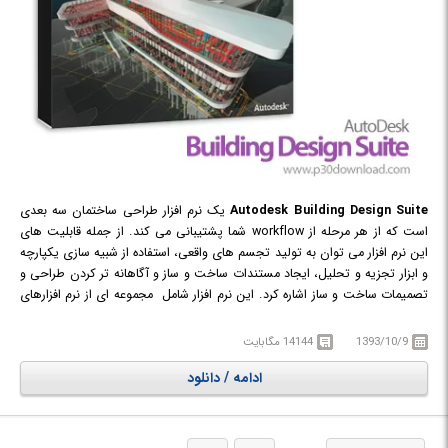
Autodesk Building Design Suite
یک نرم افزار طراحی ساختمان سه بعدی
است که از هر مرحله از workflow شما پشتیبانی می کند. از جمله قابلیت های
این نرم افزار می توان به تولید تجسم های واقعی، استفاده از شبیه سازی یکپارچه
و ابزار تجزیه و تحلیل، ایجاد مستندات ساخت و ساز و آگاهانه تر کردن طراحی و
تصمیمات ساخت و ساز اشاره کرد. این نرم افزار شامل مجموعه ای از نرم افزارهای
لازم در زمینه ی ساخت و ساز چون: AutoCAD, AutoCAD Architecture,
AutoCAD MEP, AutoCAD Raster Design, Navisworks Simulate, Revit,
1393/10/9
14144 مگابایت
Inventor, 3ds Max Design, Autodesk InfraWorks و ... می باشد.
ادامه / دانلود