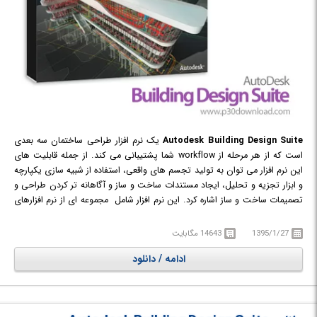
Autodesk Building Design Suite
یک نرم افزار طراحی ساختمان سه بعدی
است که از هر مرحله از workflow شما پشتیبانی می کند. از جمله قابلیت های
این نرم افزار می توان به تولید تجسم های واقعی، استفاده از شبیه سازی یکپارچه
و ابزار تجزیه و تحلیل، ایجاد مستندات ساخت و ساز و آگاهانه تر کردن طراحی و
تصمیمات ساخت و ساز اشاره کرد. این نرم افزار شامل مجموعه ای از نرم افزارهای
لازم در زمینه ی ساخت و ساز چون: AutoCAD, AutoCAD Architecture,
AutoCAD MEP, AutoCAD Raster Design, Navisworks Simulate, Revit,
1395/1/27
14643 مگابایت
Inventor, 3ds Max Design, Autodesk InfraWorks و ... می باشد.
ادامه / دانلود